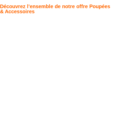
Découvrez l'ensemble de notre offre Poupées
& Accessoires
Poupées Minikane
Dressing Gordis 34
Gordis
& 37cm
Des bouilles à croquer
Défilé de styles
VOIR
VOIR
Meubles &
Valises d'antan