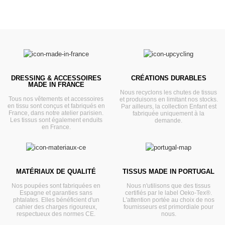
DRESSING & ACCESSOIRES
CRÉATIONS DURABLES
MADE IN FRANCE
Nous recyclons les chutes de tissus
Tous nos vêtements et accessoires
et produisons en limitant nos stocks.
en tissu sont conçus et fabriqués en
Par ailleurs, la collection Enfant est
France, dans notre atelier parisien.
fabriquée uniquement à la
Les tissus sont également enduits
demande.
en France.
MATÉRIAUX DE QUALITÉ
TISSUS MADE IN PORTUGAL
Nos poupées sont fabriquées en
Nous n'utilisons que des tissus
Espagne et garanties sans
certifiés par le label Oeko-Tex®.
phtalates. Elles bénéficient d'un
L'attention portée au choix de nos
cahier des charges rigoureux,
fournisseurs est primordiale pour
respectueux des normes CE.
nous.