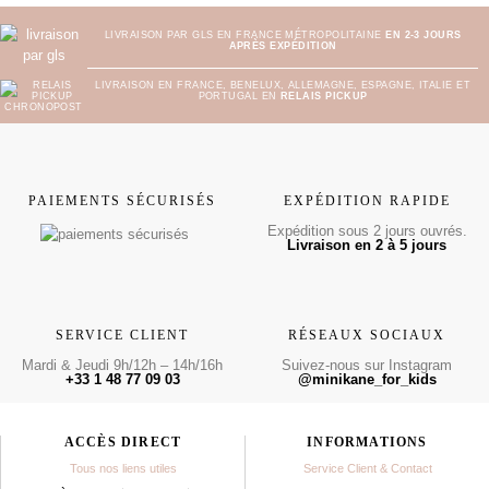
LIVRAISON PAR GLS EN FRANCE MÉTROPOLITAINE
EN 2-3 JOURS
APRÈS EXPÉDITION
LIVRAISON EN FRANCE, BENELUX, ALLEMAGNE, ESPAGNE, ITALIE ET
PORTUGAL EN
RELAIS PICKUP
PAIEMENTS SÉCURISÉS
EXPÉDITION RAPIDE
Expédition sous 2 jours ouvrés.
Livraison en 2 à 5 jours
SERVICE CLIENT
RÉSEAUX SOCIAUX
Mardi & Jeudi 9h/12h – 14h/16h
Suivez-nous sur Instagram
+33 1 48 77 09 03
@minikane_for_kids
ACCÈS DIRECT
INFORMATIONS
Tous nos liens utiles
Service Client & Contact