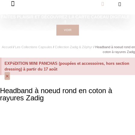
FAÎTES PLAISIR ET DÉCOUVREZ LA CARTE CADEAU DIGITALE
!
VOIR
Accueil
/
Les Collections Capsules
/
Collection Zadig & Zéphyr
/ Headband à noeud rond en
coton à rayures Zadig
EXPéDITION MINI PANCHAS (poupées et accessoires, hors section
dressing) à partir du 17 août
×
Headband à noeud rond en coton à
rayures Zadig