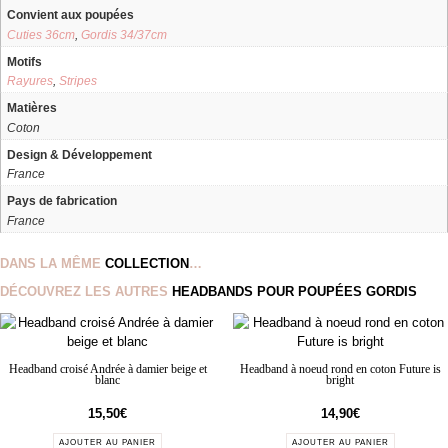
Convient aux poupées
Cuties 36cm
,
Gordis 34/37cm
Motifs
Rayures
,
Stripes
Matières
Coton
Design & Développement
France
Pays de fabrication
France
DANS LA MÊME
COLLECTION
…
DÉCOUVREZ LES AUTRES
HEADBANDS POUR POUPÉES GORDIS
Headband croisé Andrée à damier beige et
Headband à noeud rond en coton Future is
blanc
bright
15,50
€
14,90
€
AJOUTER AU PANIER
AJOUTER AU PANIER