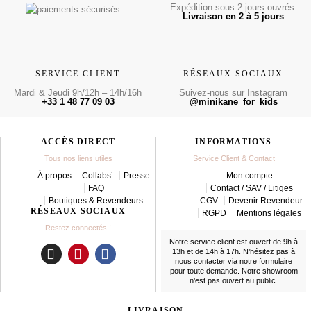
Expédition sous 2 jours ouvrés.
Livraison en 2 à 5 jours
SERVICE CLIENT
RÉSEAUX SOCIAUX
Mardi & Jeudi 9h/12h – 14h/16h
Suivez-nous sur Instagram
+33 1 48 77 09 03
@minikane_for_kids
ACCÈS DIRECT
INFORMATIONS
Tous nos liens utiles
Service Client & Contact
À propos
Collabs’
Presse
Mon compte
FAQ
Contact / SAV / Litiges
Boutiques & Revendeurs
CGV
Devenir Revendeur
RÉSEAUX SOCIAUX
RGPD
Mentions légales
Restez connectés !
Notre service client est ouvert de 9h à
13h et de 14h à 17h. N’hésitez pas à
nous contacter
via notre formulaire
I
P
F
pour toute demande. Notre showroom
n
i
a
n’est pas ouvert au public.
s
n
c
t
t
e
LIVRAISON