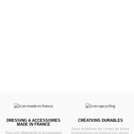
Poussettes &
Landaus
Prêts pour l'évasion
VOIR
DRESSING & ACCESSOIRES
CRÉATIONS DURABLES
MADE IN FRANCE
Nous recyclons les chutes de tissus
Tous nos vêtements et accessoires
et produisons en limitant nos stocks.