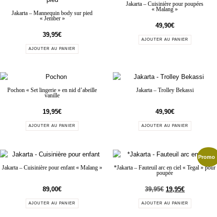
Jakarta – Cuisinière pour poupées
« Malang »
Jakarta – Mannequin body sur pied
« Jember »
49,90
€
39,95
€
AJOUTER AU PANIER
AJOUTER AU PANIER
Pochon « Set lingerie » en nid d’abeille
Jakarta – Trolley Bekassi
vanille
19,95
€
49,90
€
AJOUTER AU PANIER
AJOUTER AU PANIER
Promo 
Jakarta – Cuisinière pour enfant « Malang »
*Jakarta – Fauteuil arc en ciel « Tegal » pour
poupée
89,00
€
39,95
€
19,95
€
AJOUTER AU PANIER
AJOUTER AU PANIER