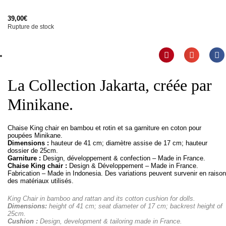
39,00
€
Rupture de stock
La Collection Jakarta, créée par
Minikane.
Chaise King chair en bambou et rotin et sa garniture en coton pour
poupées Minikane.
Dimensions :
hauteur de 41 cm; diamètre assise de 17 cm; hauteur
dossier de 25cm.
Garniture :
Design, développement & confection – Made in France.
Chaise King chair :
Design & Développement – Made in France.
Fabrication – Made in Indonesia. Des variations peuvent survenir en raison
des matériaux utilisés.
King Chair in bamboo and rattan and its cotton cushion for dolls.
Dimensions:
height of 41 cm;
seat diameter of 17 cm;
backrest height of
25cm.
Cushion :
Design, development & tailoring made in France.