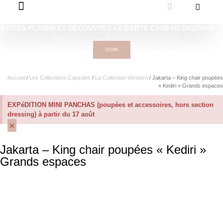
FAÎTES PLAISIR ET DÉCOUVREZ LA CARTE CADEAU DIGITALE
!
VOIR
Accueil
/
Les Collections Capsules
/
La Collection Western
/ Jakarta – King chair poupées
« Kediri » Grands espaces
EXPéDITION MINI PANCHAS (poupées et accessoires, hors section
dressing) à partir du 17 août
×
Jakarta – King chair poupées « Kediri »
Grands espaces