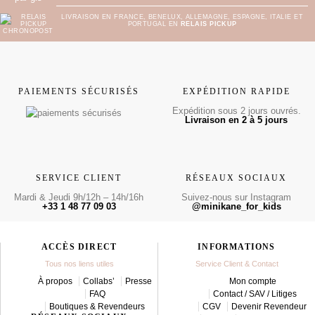
LIVRAISON EN FRANCE, BENELUX, ALLEMAGNE, ESPAGNE, ITALIE ET
PORTUGAL EN
RELAIS PICKUP
PAIEMENTS SÉCURISÉS
EXPÉDITION RAPIDE
Expédition sous 2 jours ouvrés.
Livraison en 2 à 5 jours
SERVICE CLIENT
RÉSEAUX SOCIAUX
Mardi & Jeudi 9h/12h – 14h/16h
Suivez-nous sur Instagram
+33 1 48 77 09 03
@minikane_for_kids
ACCÈS DIRECT
INFORMATIONS
Tous nos liens utiles
Service Client & Contact
À propos
Collabs’
Presse
Mon compte
FAQ
Contact / SAV / Litiges
Boutiques & Revendeurs
CGV
Devenir Revendeur