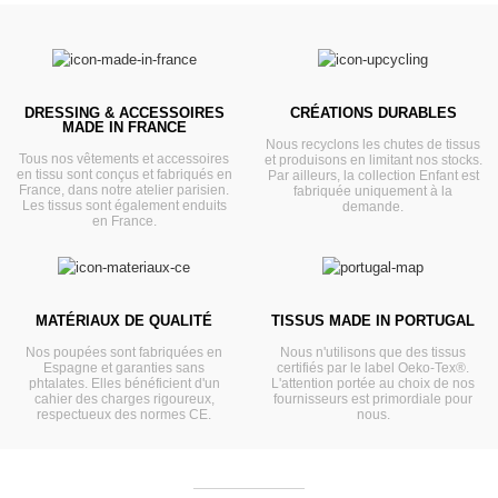
DRESSING & ACCESSOIRES
CRÉATIONS DURABLES
MADE IN FRANCE
Nous recyclons les chutes de tissus
Tous nos vêtements et accessoires
et produisons en limitant nos stocks.
en tissu sont conçus et fabriqués en
Par ailleurs, la collection Enfant est
France, dans notre atelier parisien.
fabriquée uniquement à la
Les tissus sont également enduits
demande.
en France.
MATÉRIAUX DE QUALITÉ
TISSUS MADE IN PORTUGAL
Nos poupées sont fabriquées en
Nous n'utilisons que des tissus
Espagne et garanties sans
certifiés par le label Oeko-Tex®.
phtalates. Elles bénéficient d'un
L'attention portée au choix de nos
cahier des charges rigoureux,
fournisseurs est primordiale pour
respectueux des normes CE.
nous.