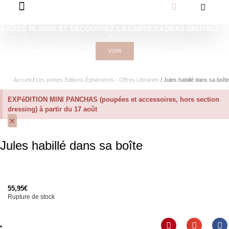
FAÎTES PLAISIR ET DÉCOUVREZ LA CARTE CADEAU DIGITALE
!
VOIR
Accueil
/
Les petites Éditions Éphémères - Offres Librairies
/ Jules habillé dans sa boîte
EXPéDITION MINI PANCHAS (poupées et accessoires, hors section
dressing) à partir du 17 août
×
Jules habillé dans sa boîte
55,95
€
Rupture de stock