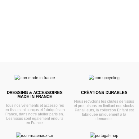
Landaus
Prêts pour l'évasion
VOIR
DRESSING & ACCESSOIRES
CRÉATIONS DURABLES
MADE IN FRANCE
Nous recyclons les chutes de tissus
Tous nos vêtements et accessoires
et produisons en limitant nos stocks.
en tissu sont conçus et fabriqués en
Par ailleurs, la collection Enfant est
France, dans notre atelier parisien.
fabriquée uniquement à la
Les tissus sont également enduits
demande.
en France.