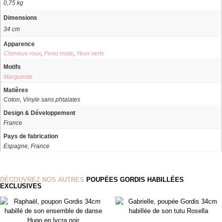
0,75 kg
Dimensions
34 cm
Apparence
Cheveux roux
,
Peau mate
,
Yeux verts
Motifs
Marguerite
Matières
Coton, Vinyle sans phtalates
Design & Développement
France
Pays de fabrication
Espagne, France
DÉCOUVREZ NOS AUTRES
POUPÉES GORDIS HABILLÉES
EXCLUSIVES