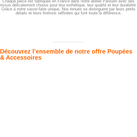
Chaque pièce est fabriquée en France dans notre atelier Parisien avec des
tissus délicatement choisis pour leur esthétique, leur qualité et leur durabilité.
Grâce à notre savoir-faire unique, Nos tenues se distinguent par leurs petits
détails et leurs finitions raffinées qui font toute la différence.
Découvrez l'ensemble de notre offre Poupées
& Accessoires
Poupées Minikane
Dressing Gordis 34
Gordis
& 37cm
Des bouilles à croquer
Défilé de styles
VOIR
VOIR