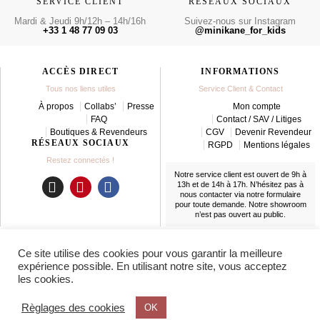
SERVICE CLIENT
RÉSEAUX SOCIAUX
Mardi & Jeudi 9h/12h – 14h/16h
Suivez-nous sur Instagram
+33 1 48 77 09 03
@minikane_for_kids
ACCÈS DIRECT
INFORMATIONS
Tous nos liens utiles
Service Client & Contact
À propos
Collabs’
Presse
Mon compte
FAQ
Contact / SAV / Litiges
Boutiques & Revendeurs
CGV
Devenir Revendeur
RÉSEAUX SOCIAUX
RGPD
Mentions légales
Restez connectés !
Notre service client est ouvert de 9h à
13h et de 14h à 17h. N’hésitez pas à
nous contacter
via notre formulaire
I
P
F
pour toute demande. Notre showroom
n
i
a
n’est pas ouvert au public.
s
n
c
t
t
e
LIVRAISON
Ce site utilise des cookies pour vous garantir la meilleure
a
e
b
En France et partout dans le monde
expérience possible. En utilisant notre site, vous acceptez
g
r
o
les cookies.
r
e
o
a
s
k
Règlages des cookies
OK
m
t