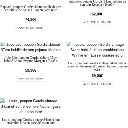
Gabrielle, poupée Gordis 34cm habillée de
son tutu Rosella « Boo! »
Raphaël, poupon Gordis 34cm habillé de son
ensemble de danse Hugo en lycra noir
62,00
€
74,90
€
AJOUTER AU PANIER
AJOUTER AU PANIER
Jude-Léo, poupon Gordis debout 37cm
habillé de son pyjama Morgan « Boo! »
Louis, poupon Gordis vintage 34cm habillé
de sa combinaison Winnie en fausse fourrure
écru
59,90
€
69,00
€
AJOUTER AU PANIER
AJOUTER AU PANIER
Louis, poupon Gordis vintage 34cm et son
ensemble Noa en gaze de coton latté