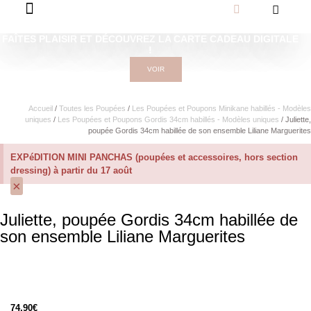
FAÎTES PLAISIR ET DÉCOUVREZ LA CARTE CADEAU DIGITALE
!
VOIR
Accueil
/
Toutes les Poupées
/
Les Poupées et Poupons Minikane habillés - Modèles
uniques
/
Les Poupées et Poupons Gordis 34cm habillés - Modèles uniques
/ Juliette,
poupée Gordis 34cm habillée de son ensemble Liliane Marguerites
EXPéDITION MINI PANCHAS (poupées et accessoires, hors section
dressing) à partir du 17 août
×
Juliette, poupée Gordis 34cm habillée de
son ensemble Liliane Marguerites
74,90
€