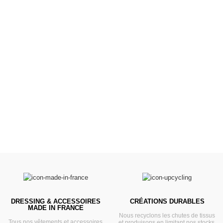
Poussettes &
Landaus
Prêts pour l'évasion
VOIR
DRESSING & ACCESSOIRES
CRÉATIONS DURABLES
MADE IN FRANCE
Nous recyclons les chutes de tissus
Tous nos vêtements et accessoires
et produisons en limitant nos stocks.