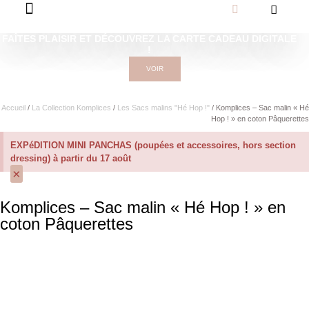
FAÎTES PLAISIR ET DÉCOUVREZ LA CARTE CADEAU DIGITALE
!
VOIR
Accueil
/
La Collection Komplices
/
Les Sacs malins "Hé Hop !"
/ Komplices – Sac malin « Hé
Hop ! » en coton Pâquerettes
EXPéDITION MINI PANCHAS (poupées et accessoires, hors section
dressing) à partir du 17 août
×
Komplices – Sac malin « Hé Hop ! » en
coton Pâquerettes