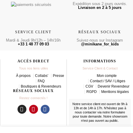
Expédition sous 2 jours ouvrés.
Livraison en 2 à 5 jours
SERVICE CLIENT
RÉSEAUX SOCIAUX
Mardi & Jeudi 9h/12h – 14h/16h
Suivez-nous sur Instagram
+33 1 48 77 09 03
@minikane_for_kids
ACCÈS DIRECT
INFORMATIONS
Tous nos liens utiles
Service Client & Contact
À propos
Collabs’
Presse
Mon compte
FAQ
Contact / SAV / Litiges
Boutiques & Revendeurs
CGV
Devenir Revendeur
RÉSEAUX SOCIAUX
RGPD
Mentions légales
Restez connectés !
Notre service client est ouvert de 9h à
13h et de 14h à 17h. N’hésitez pas à
nous contacter
via notre formulaire
I
P
F
pour toute demande. Notre showroom
n
i
a
n’est pas ouvert au public.
s
n
c
t
t
e