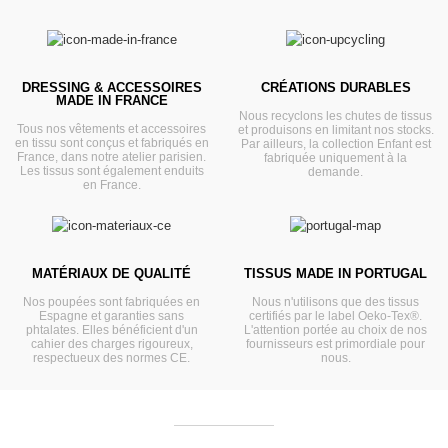
DRESSING & ACCESSOIRES
CRÉATIONS DURABLES
MADE IN FRANCE
Nous recyclons les chutes de tissus
Tous nos vêtements et accessoires
et produisons en limitant nos stocks.
en tissu sont conçus et fabriqués en
Par ailleurs, la collection Enfant est
France, dans notre atelier parisien.
fabriquée uniquement à la
Les tissus sont également enduits
demande.
en France.
MATÉRIAUX DE QUALITÉ
TISSUS MADE IN PORTUGAL
Nos poupées sont fabriquées en
Nous n'utilisons que des tissus
Espagne et garanties sans
certifiés par le label Oeko-Tex®.
phtalates. Elles bénéficient d'un
L'attention portée au choix de nos
cahier des charges rigoureux,
fournisseurs est primordiale pour
respectueux des normes CE.
nous.