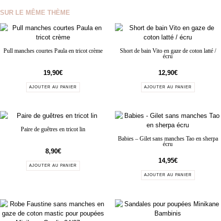
SUR LE MÊME THÈME
Pull manches courtes Paula en tricot crème
Short de bain Vito en gaze de coton latté /
écru
19,90
€
12,90
€
AJOUTER AU PANIER
AJOUTER AU PANIER
Paire de guêtres en tricot lin
Babies – Gilet sans manches Tao en sherpa
écru
8,90
€
14,95
€
AJOUTER AU PANIER
AJOUTER AU PANIER