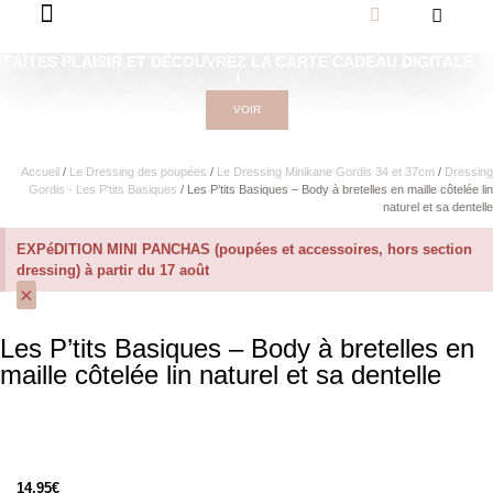
FAÎTES PLAISIR ET DÉCOUVREZ LA CARTE CADEAU DIGITALE
!
VOIR
Accueil
/
Le Dressing des poupées
/
Le Dressing Minikane Gordis 34 et 37cm​
/
Dressing
Gordis - Les P'tits Basiques
/ Les P’tits Basiques – Body à bretelles en maille côtelée lin
naturel et sa dentelle
EXPéDITION MINI PANCHAS (poupées et accessoires, hors section
dressing) à partir du 17 août
×
Les P’tits Basiques – Body à bretelles en
maille côtelée lin naturel et sa dentelle
14,95
€