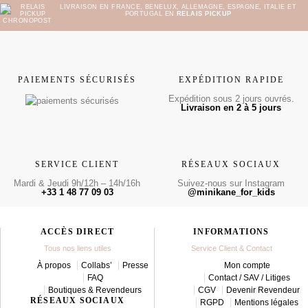
LIVRAISON EN FRANCE, BENELUX, ALLEMAGNE, ESPAGNE, ITALIE ET
PORTUGAL EN
RELAIS PICKUP
PAIEMENTS SÉCURISÉS
EXPÉDITION RAPIDE
Expédition sous 2 jours ouvrés.
Livraison en 2 à 5 jours
SERVICE CLIENT
RÉSEAUX SOCIAUX
Mardi & Jeudi 9h/12h – 14h/16h
Suivez-nous sur Instagram
+33 1 48 77 09 03
@minikane_for_kids
ACCÈS DIRECT
INFORMATIONS
Tous nos liens utiles
Service Client & Contact
À propos
Collabs’
Presse
Mon compte
FAQ
Contact / SAV / Litiges
Boutiques & Revendeurs
CGV
Devenir Revendeur
RÉSEAUX SOCIAUX
RGPD
Mentions légales