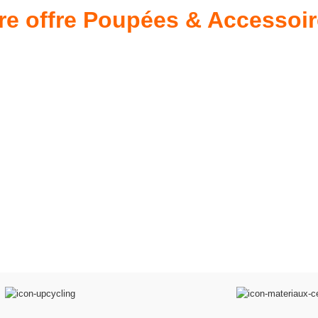
re offre Poupées & Accessoi
s 34 &
Valis
Meubles & Puériculture
Pour être bien équipé
L
VOIR