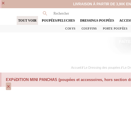
×
LIVRAISON À PARTIR DE 3,90€ 
TOUT VOIR
POUPÉES/PELUCHES
DRESSINGS POUPÉES
ACCES
COSYS
COUFFINS
PORTE POUPÉES
FAÎTE
Accueil
/
Le Dressing des poupées
/
Le Dr
EXPéDITION MINI PANCHAS (poupées et accessoires, hors section dre
×