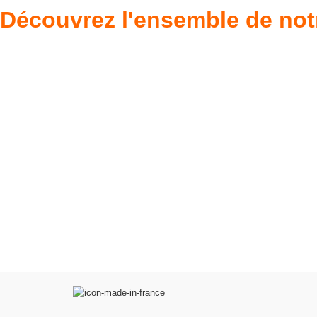
Découvrez l'ensemble de not
Poupées Minikane
Dressing Gordi
Gordis
37cm
Des bouilles à croquer
Défilé de styles
VOIR
VOIR