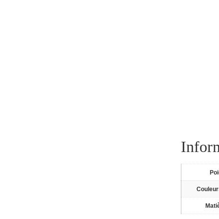
Infor
Po
Couleur
Mati