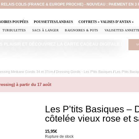
EN RELAIS COLIS (FRANCE & EUROPE PROCHE) - NOUVEAU : PAIEMENT EN 3
SOIRES POUPÉES
POUSSETTES/LANDAUS
COFFRETS « VALISES D’ANTAN »
TURBULETTES
SACS À LANGER
BAIGNOIRES & POTS
VALISETTES ANNETT
S PLAISIR ET DÉCOUVREZ LA CARTE CADEAU DIGITALE !
V
essing Minikane Gordis 34 et 37cm​
/
Dressing Gordis - Les P'tits Basiques
/
Les P'tits Basi
ssing) à partir du 17 août
Les P’tits Basiques – D
côtelée vieux rose et s
15,95
€
Rupture de stock