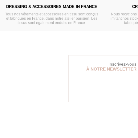
DRESSING & ACCESSOIRES MADE IN FRANCE
CR
Tous nos vêtements et accessoires en tissu sont conçus
Nous recyclons 
et fabriqués en France, dans notre atelier parisien. Les
limitant nos stock
tissus sont également enduits en France.
fabriqu
Inscrivez-vous
À NOTRE NEWSLETTER