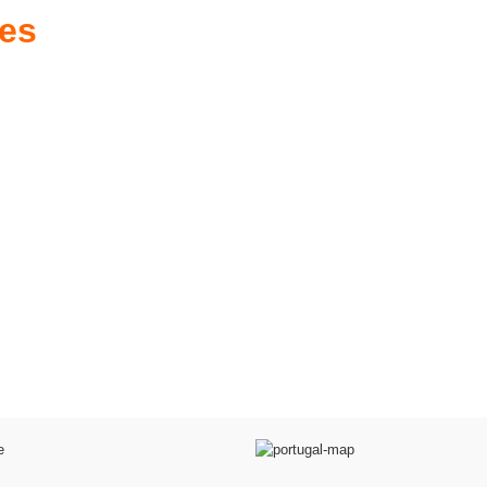
res
es d'antan prêtes
Poussettes & Landaus
à offrir
Prêts pour l'évasion
a malle aux trésors
VOIR
VOIR