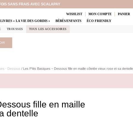
 FOIS SANS FRAIS AVEC SCALAPAY
WISHLIST
MON COMPTE
PANIER
LIVRES « LA VIE DES GORDIS »
BÉBÉS/ENFANTS
ÉCO FRIENDLY
E
TROUSSES
TOUS LES ACCESSOIRES
OIR
ques - Dessous
/ Les P’tits Basiques – Dessous fille en maille côtelée vieux rose et sa dentelle
essous fille en maille
a dentelle