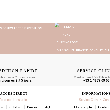
-3 JOURS APRÈS EXPÉDITION
LIVRAISON EN FRANCE, BENELUX, AL
ÉDITION RAPIDE
SERVICE CLI
tion sous 2 jours ouvrés.
Mardi & Jeudi 9h/12h – 1
vraison en 2 à 5 jours
+33 1 48 77 09 03
ACCÈS DIRECT
INFORMATION
Tous nos liens utiles
Service Client & Cont
os
Collabs’
Presse
FAQ
Mon compte
Contact 