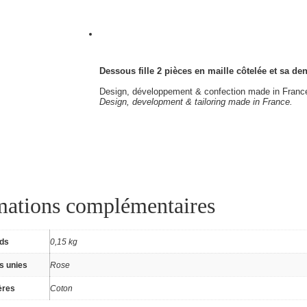
Dessous fille 2 pièces en maille côtelée et sa d
Design, développement & confection made in Franc
Design, development & tailoring made in France.
mations complémentaires
ids
0,15 kg
s unies
Rose
ères
Coton