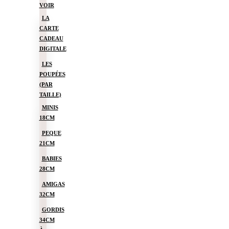
VOIR
LA
CARTE
CADEAU
DIGITALE
LES
POUPÉES
(PAR
TAILLE)
MINIS
18CM
PEQUE
21CM
BABIES
28CM
AMIGAS
32CM
GORDIS
34CM