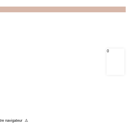
0
otre navigateur ⚠️