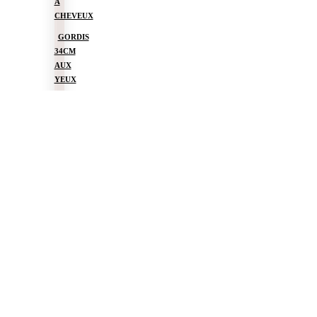
À
CHEVEUX
GORDIS
34CM
AUX
YEUX
DORMEURS
GORDIS
34CM
SANS
CHEVEUX
CUTIES
36CM
GORDIS
37CM
DEBOUT
BAMBINIS
47CM
LE
DRESSING