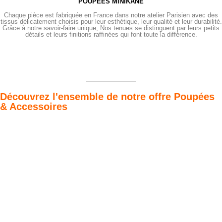
POUPÉES MINIKANE
Chaque pièce est fabriquée en France dans notre atelier Parisien avec des
tissus délicatement choisis pour leur esthétique, leur qualité et leur durabilité.
Grâce à notre savoir-faire unique, Nos tenues se distinguent par leurs petits
détails et leurs finitions raffinées qui font toute la différence.
Découvrez l'ensemble de notre offre Poupées
& Accessoires
Poupées Minikane
Dressing Gordis 34
Gordis
& 37cm
Des bouilles à croquer
Défilé de styles
VOIR
VOIR