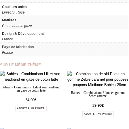
Couleurs unies
Lin/écru, Rose
Matières
Coton double gaze
Design & Développement
France
Pays de fabrication
France
SUR LE MÊME THÈME
Babies – Combinaison Lili et son headband
en gaze de coton latte
Babies – Combinaison Pilote en gomme
Zèbre caramel
34,90
€
39,90
€
AJOUTER AU PANIER
AJOUTER AU PANIER