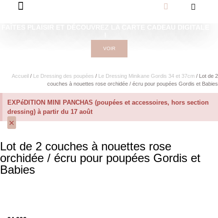
FAÎTES PLAISIR ET DÉCOUVREZ LA CARTE CADEAU DIGITALE
!
VOIR
Accueil
/
Le Dressing des poupées
/
Le Dressing Minikane Gordis 34 et 37cm​
/ Lot de 2
couches à nouettes rose orchidée / écru pour poupées Gordis et Babies
EXPéDITION MINI PANCHAS (poupées et accessoires, hors section
dressing) à partir du 17 août
×
Lot de 2 couches à nouettes rose
orchidée / écru pour poupées Gordis et
Babies