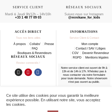
SERVICE CLIENT
RÉSEAUX SOCIAUX
Mardi & Jeudi 9h/12h – 14h/16h
Suivez-nous sur Instagram
+33 1 48 77 09 03
@minikane_for_kids
ACCÈS DIRECT
INFORMATIONS
Tous nos liens utiles
Service Client & Contact
À propos
Collabs’
Presse
Mon compte
FAQ
Contact / SAV / Litiges
Boutiques & Revendeurs
CGV
Devenir Revendeur
RÉSEAUX SOCIAUX
RGPD
Mentions légales
Restez connectés !
Notre service client est ouvert de 9h à
13h et de 14h à 17h. N’hésitez pas à
nous contacter
via notre formulaire
I
P
F
pour toute demande. Notre showroom
n
i
a
n’est pas ouvert au public.
s
n
c
t
t
e
LIVRAISON
Ce site utilise des cookies pour vous garantir la meilleure
a
e
b
En France et partout dans le monde
expérience possible. En utilisant notre site, vous acceptez
g
r
o
les cookies.
r
e
o
a
s
k