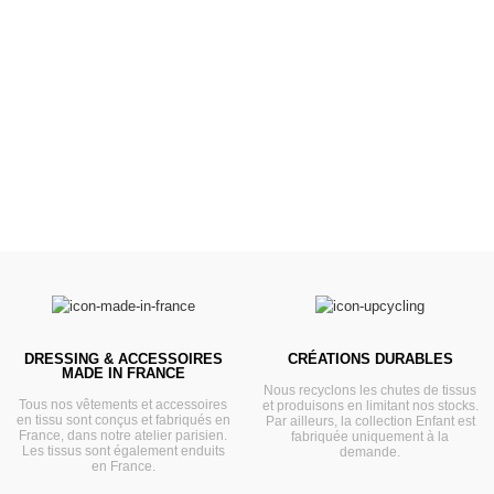
Poussettes &
Landaus
Prêts pour l'évasion
VOIR
DRESSING & ACCESSOIRES
CRÉATIONS DURABLES
MADE IN FRANCE
Nous recyclons les chutes de tissus
Tous nos vêtements et accessoires
et produisons en limitant nos stocks.
en tissu sont conçus et fabriqués en
Par ailleurs, la collection Enfant est
France, dans notre atelier parisien.
fabriquée uniquement à la
Les tissus sont également enduits
demande.
en France.