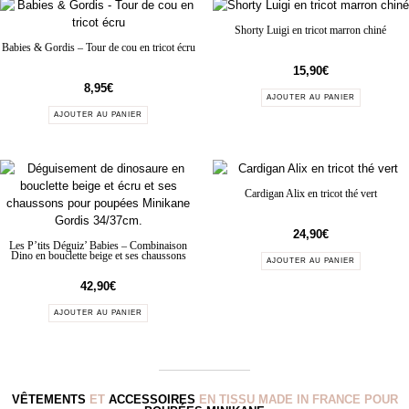
Shorty Luigi en tricot marron chiné
Babies & Gordis – Tour de cou en tricot écru
15,90
€
8,95
€
AJOUTER AU PANIER
AJOUTER AU PANIER
Cardigan Alix en tricot thé vert
24,90
€
Les P’tits Déguiz’ Babies – Combinaison
Dino en bouclette beige et ses chaussons
AJOUTER AU PANIER
42,90
€
AJOUTER AU PANIER
VÊTEMENTS
ET
ACCESSOIRES
EN TISSU MADE IN FRANCE POUR