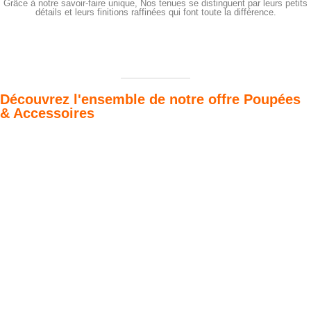
Grâce à notre savoir-faire unique, Nos tenues se distinguent par leurs petits
détails et leurs finitions raffinées qui font toute la différence.
Découvrez l'ensemble de notre offre Poupées
& Accessoires
Poupées Minikane
Dressing Gordis 34
Gordis
& 37cm
Des bouilles à croquer
Défilé de styles
VOIR
VOIR