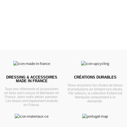
Prêts pour l'évasion
VOIR
DRESSING & ACCESSOIRES
CRÉATIONS DURABLES
MADE IN FRANCE
Nous recyclons les chutes de tissus
Tous nos vêtements et accessoires
et produisons en limitant nos stocks.
en tissu sont conçus et fabriqués en
Par ailleurs, la collection Enfant est
France, dans notre atelier parisien.
fabriquée uniquement à la
Les tissus sont également enduits
demande.
en France.