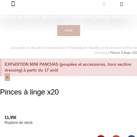
FAÎTES PLAISIR ET DÉCOUVREZ LA CARTE CADEAU DIGITALE
!
VOIR
Accueil
/
Les Meubles & Accessoires
/
Thématiques Meubles et Accessoires
/
Pour le
dressing
/ Pinces à linge x20
EXPéDITION MINI PANCHAS (poupées et accessoires, hors section
dressing) à partir du 17 août
×
Pinces à linge x20
11,95
€
Rupture de stock