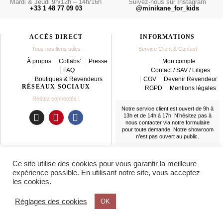
Mardi & Jeudi 9h/12h – 14h/16h
Suivez-nous sur Instagram
+33 1 48 77 09 03
@minikane_for_kids
ACCÈS DIRECT
INFORMATIONS
Tous nos liens utiles
Service Client & Contact
À propos
Collabs’
Presse
Mon compte
FAQ
Contact / SAV / Litiges
Boutiques & Revendeurs
CGV
Devenir Revendeur
RÉSEAUX SOCIAUX
RGPD
Mentions légales
Restez connectés !
Notre service client est ouvert de 9h à
13h et de 14h à 17h. N’hésitez pas à
nous contacter
via notre formulaire
I
P
F
pour toute demande. Notre showroom
n
i
a
n’est pas ouvert au public.
s
n
c
t
t
e
LIVRAISON
Ce site utilise des cookies pour vous garantir la meilleure
a
e
b
En France et partout dans le monde
expérience possible. En utilisant notre site, vous acceptez
g
r
o
les cookies.
r
e
o
a
s
k
Règlages des cookies
OK
m
t
© 2025 MINIKANE®. TOUS DROITS RÉSERVÉS.