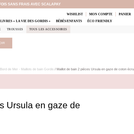
 FOIS SANS FRAIS AVEC SCALAPAY
WISHLIST
MON COMPTE
PANIER
LIVRES « LA VIE DES GORDIS »
BÉBÉS/ENFANTS
ÉCO FRIENDLY
E
TROUSSES
TOUS LES ACCESSOIRES
OIR
Bord de Mer - Maillots de bain Gordis
/ Maillot de bain 2 pièces Ursula en gaze de coton écru
es Ursula en gaze de