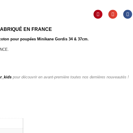
FABRIQUÉ EN FRANCE
 coton pour
poupées Minikane Gordis 34 & 37cm
.
ANCE.
r_kids
pour découvrir en avant-première toutes nos dernières nouveautés !