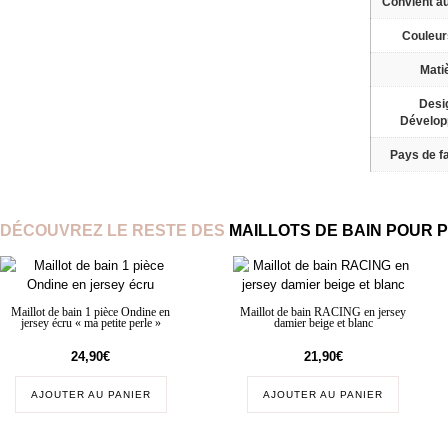
Convient a
Couleur
Mati
Desi
Dévelo
Pays de fa
DÉCOUVREZ LE RESTE DES
MAILLOTS DE BAIN POUR 
Maillot de bain 1 pièce Ondine en
Maillot de bain RACING en jersey
jersey écru « ma petite perle »
damier beige et blanc
24,90
€
21,90
€
AJOUTER AU PANIER
AJOUTER AU PANIER