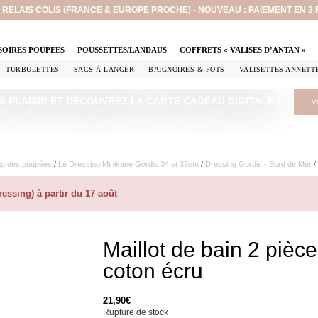
EN RELAIS COLIS (FRANCE & EUROPE PROCHE) - NOUVEAU : PAIEMENT EN 3
SOIRES POUPÉES
POUSSETTES/LANDAUS
COFFRETS « VALISES D’ANTAN »
TURBULETTES
SACS À LANGER
BAIGNOIRES & POTS
VALISETTES ANNETT
S PLAISIR ET DÉCOUVREZ LA CARTE CADEAU DIGITALE !
V
ng des poupées
/
Le Dressing Minikane Gordis 34 et 37cm​
/
Dressing Gordis - Bord de Mer
/
ssing) à partir du 17 août
Maillot de bain 2 pièc
coton écru
21,90
€
Rupture de stock