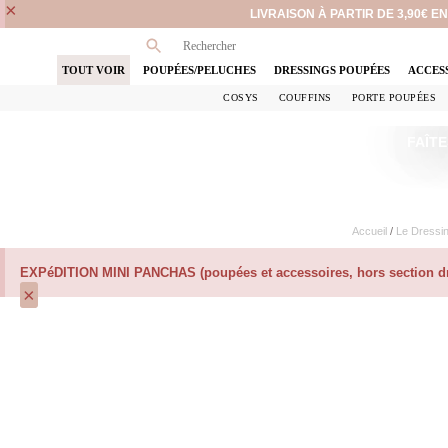
×
LIVRAISON À PARTIR DE 3,90€ 
TOUT VOIR
POUPÉES/PELUCHES
DRESSINGS POUPÉES
ACCES
COSYS
COUFFINS
PORTE POUPÉES
FAÎTE
Accueil
/
Le Dressi
EXPéDITION MINI PANCHAS (poupées et accessoires, hors section dre
×