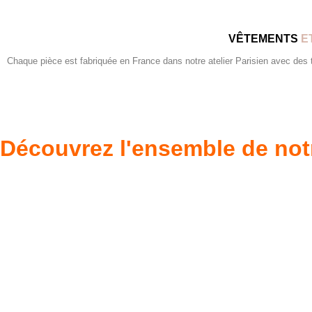
VÊTEMENTS
E
Chaque pièce est fabriquée en France dans notre atelier Parisien avec des tis
Découvrez l'ensemble de not
Poupées Minikane
Dressing Gordi
Gordis
37cm
Des bouilles à croquer
Défilé de styles
VOIR
VOIR