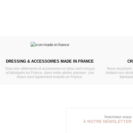
DRESSING & ACCESSOIRES MADE IN FRANCE
CR
Tous nos vêtements et accessoires en tissu sont conçus
Nous recyclons 
et fabriqués en France, dans notre atelier parisien. Les
limitant nos stock
tissus sont également enduits en France.
fabriqu
Inscrivez-vous
À NOTRE NEWSLETTER