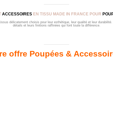
T
ACCESSOIRES
EN TISSU MADE IN FRANCE POUR
POUP
sus délicatement choisis pour leur esthétique, leur qualité et leur durabilité.
détails et leurs finitions raffinées qui font toute la différence.
re offre Poupées & Accessoi
s 34 &
Valis
Meubles & Puériculture
Pour être bien équipé
L
VOIR