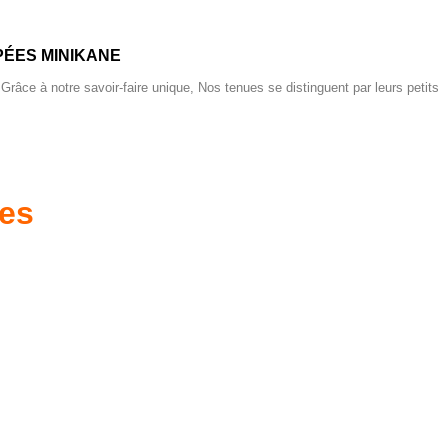
ÉES MINIKANE
 Grâce à notre savoir-faire unique, Nos tenues se distinguent par leurs petits
res
es d'antan prêtes
Poussettes & Landaus
à offrir
Prêts pour l'évasion
a malle aux trésors
VOIR
VOIR