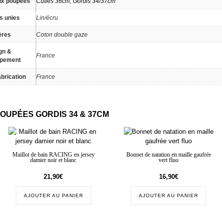
ux poupées
Cuties 36cm
,
Gordis 34/37cm
s unies
Lin/écru
ères
Coton double gaze
gn &
France
ppement
brication
France
POUPÉES GORDIS 34 & 37CM
Maillot de bain RACING en jersey
Bonnet de natation en maille gaufrée
damier noir et blanc
vert fluo
21,90
€
16,90
€
AJOUTER AU PANIER
AJOUTER AU PANIER