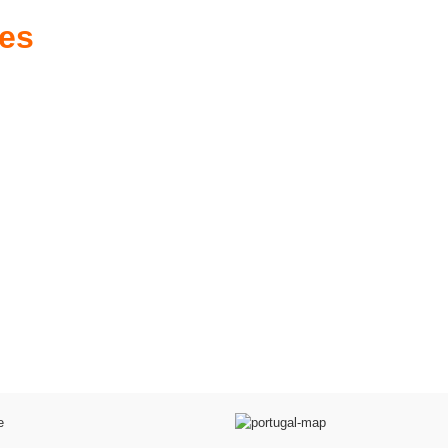
res
es d'antan prêtes
Poussettes & Landaus
à offrir
Prêts pour l'évasion
a malle aux trésors
VOIR
VOIR