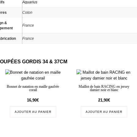
ifs
Aquarius
ères
Coton
gn &
France
ppement
brication
France
POUPÉES GORDIS 34 & 37CM
Bonnet de natation en maille gaufrée
Maillot de bain RACING en jersey
corail
damier noir et blanc
16,90
€
21,90
€
AJOUTER AU PANIER
AJOUTER AU PANIER