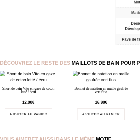
Mot
Mati
Desi
Dévelo
Pays de fa
DÉCOUVREZ LE RESTE DES
MAILLOTS DE BAIN POUR 
Short de bain Vito en gaze de coton
Bonnet de natation en maille gaufrée
latté / écru
vert fluo
12,90
€
16,90
€
AJOUTER AU PANIER
AJOUTER AU PANIER
VOUS AIMEREZ AUSSI DANS LE MÊME
MOTIF
…