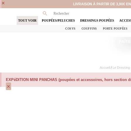
×
LIVRAISON À PARTIR DE 3,90€ 
TOUT VOIR
POUPÉES/PELUCHES
DRESSINGS POUPÉES
ACCES
COSYS
COUFFINS
PORTE POUPÉES
FAÎTE
Accueil
/
Le Dressing
EXPéDITION MINI PANCHAS (poupées et accessoires, hors section dre
×