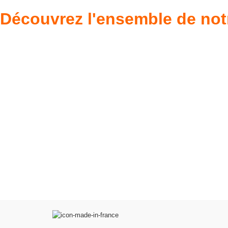
Découvrez l'ensemble de not
Poupées Minikane
Dressing Gordi
Gordis
37cm
Des bouilles à croquer
Défilé de styles
VOIR
VOIR