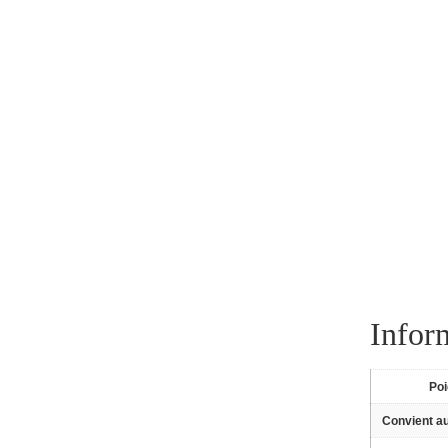
Infor
Po
Convient a