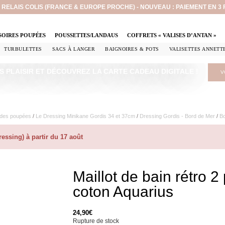
EN RELAIS COLIS (FRANCE & EUROPE PROCHE) - NOUVEAU : PAIEMENT EN 3
SOIRES POUPÉES
POUSSETTES/LANDAUS
COFFRETS « VALISES D’ANTAN »
TURBULETTES
SACS À LANGER
BAIGNOIRES & POTS
VALISETTES ANNETT
S PLAISIR ET DÉCOUVREZ LA CARTE CADEAU DIGITALE !
V
 des poupées
/
Le Dressing Minikane Gordis 34 et 37cm​
/
Dressing Gordis - Bord de Mer
/
Bo
ssing) à partir du 17 août
Maillot de bain rétro 
coton Aquarius
24,90
€
Rupture de stock