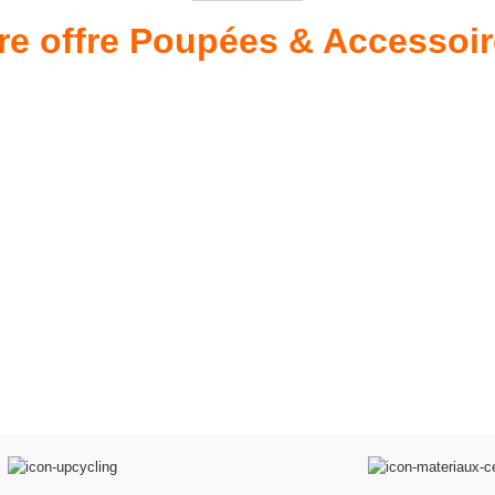
re offre Poupées & Accessoi
s 34 &
Valis
Meubles & Puériculture
Pour être bien équipé
L
VOIR