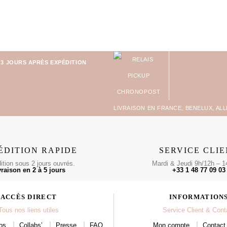
-3 JOURS APRÈS EXPÉDITION
LIVRAISON EN FRANCE, BENELUX, AL
ÉDITION RAPIDE
SERVICE CLI
tion sous 2 jours ouvrés.
Mardi & Jeudi 9h/12h – 1
vraison en 2 à 5 jours
+33 1 48 77 09 03
ACCÈS DIRECT
INFORMATION
Tous nos liens utiles
Service Client & Cont
os
Collabs’
Presse
FAQ
Mon compte
Contact 