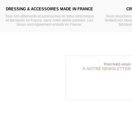
DRESSING & ACCESSOIRES MADE IN FRANCE
CR
Tous nos vêtements et accessoires en tissu sont conçus
Nous recyclons 
et fabriqués en France, dans notre atelier parisien. Les
limitant nos stock
tissus sont également enduits en France.
fabriqu
Inscrivez-vous
À NOTRE NEWSLETTER