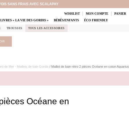
 FOIS SANS FRAIS AVEC SCALAPAY
WISHLIST
MON COMPTE
PANIER
LIVRES « LA VIE DES GORDIS »
BÉBÉS/ENFANTS
ÉCO FRIENDLY
E
TROUSSES
TOUS LES ACCESSOIRES
OIR
rd de Mer - Maillots de bain Gordis
/ Maillot de bain rétro 2 pièces Océane en coton Aquarius
2 pièces Océane en