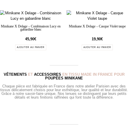
Minikane X Delage – Combinaison Lucy en
Minikane X Delage – Casque Violet taupe
gabardine blanc
45,90
€
19,90
€
AJOUTER AU PANIER
AJOUTER AU PANIER
VÊTEMENTS
ET
ACCESSOIRES
EN TISSU MADE IN FRANCE POUR
POUPÉES MINIKANE
Chaque pièce est fabriquée en France dans notre atelier Parisien avec des
tissus délicatement choisis pour leur esthétique, leur qualité et leur durabilité.
Grâce à notre savoir-faire unique, Nos tenues se distinguent par leurs petits
détails et leurs finitions raffinées qui font toute la différence.