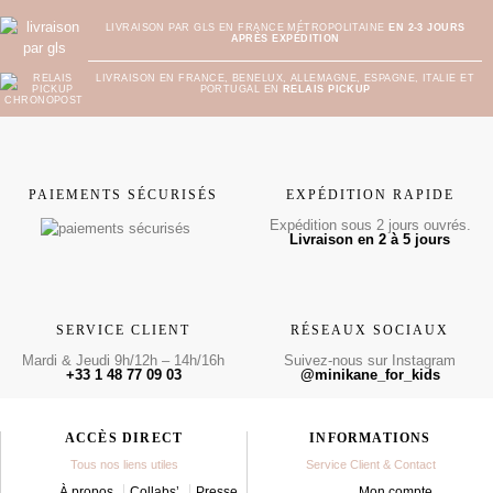
LIVRAISON PAR GLS EN FRANCE MÉTROPOLITAINE
EN 2-3 JOURS
APRÈS EXPÉDITION
LIVRAISON EN FRANCE, BENELUX, ALLEMAGNE, ESPAGNE, ITALIE ET
PORTUGAL EN
RELAIS PICKUP
PAIEMENTS SÉCURISÉS
EXPÉDITION RAPIDE
Expédition sous 2 jours ouvrés.
Livraison en 2 à 5 jours
SERVICE CLIENT
RÉSEAUX SOCIAUX
Mardi & Jeudi 9h/12h – 14h/16h
Suivez-nous sur Instagram
+33 1 48 77 09 03
@minikane_for_kids
ACCÈS DIRECT
INFORMATIONS
Tous nos liens utiles
Service Client & Contact
À propos
Collabs’
Presse
Mon compte