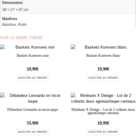
Dimensions
38 × 27 × 97 cm
Matières
Bambou, Rotin
SUR LE MÊME THÈME
Baskets Komvers noir
Baskets Komvers blanc
19,90
€
19,90
€
AJOUTER AU PANIER
AJOUTER AU PANIER
Débardeur Léonardo en tricot taupe
Minikane X Delage – Lot de 2 collants doux
agneau/taupe carreaux
15,90
€
19,95
€
AJOUTER AU PANIER
AJOUTER AU PANIER