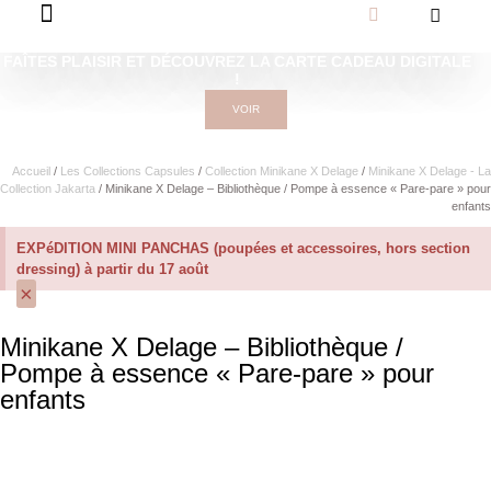
FAÎTES PLAISIR ET DÉCOUVREZ LA CARTE CADEAU DIGITALE
!
VOIR
Accueil
/
Les Collections Capsules
/
Collection Minikane X Delage
/
Minikane X Delage - La
Collection Jakarta
/ Minikane X Delage – Bibliothèque / Pompe à essence « Pare-pare » pour
enfants
EXPéDITION MINI PANCHAS (poupées et accessoires, hors section
dressing) à partir du 17 août
×
Minikane X Delage – Bibliothèque /
Pompe à essence « Pare-pare » pour
enfants