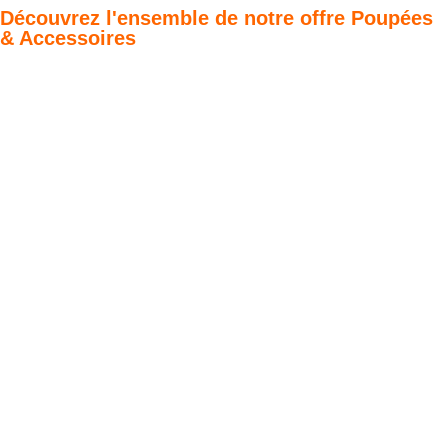
Découvrez l'ensemble de notre offre Poupées
& Accessoires
Poupées Minikane
Dressing Gordis 34
Gordis
& 37cm
Des bouilles à croquer
Défilé de styles
VOIR
VOIR
Meubles &
Valises d'antan