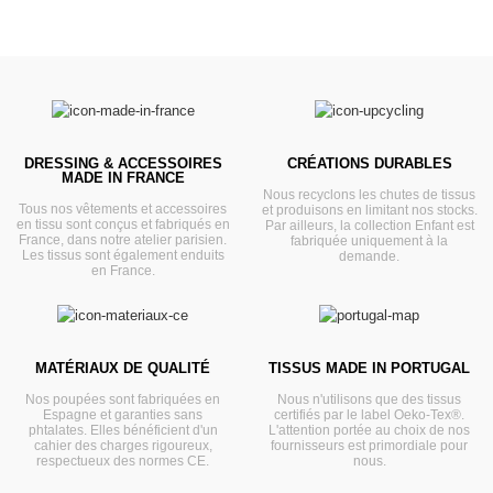
DRESSING & ACCESSOIRES
CRÉATIONS DURABLES
MADE IN FRANCE
Nous recyclons les chutes de tissus
Tous nos vêtements et accessoires
et produisons en limitant nos stocks.
en tissu sont conçus et fabriqués en
Par ailleurs, la collection Enfant est
France, dans notre atelier parisien.
fabriquée uniquement à la
Les tissus sont également enduits
demande.
en France.
MATÉRIAUX DE QUALITÉ
TISSUS MADE IN PORTUGAL
Nos poupées sont fabriquées en
Nous n'utilisons que des tissus
Espagne et garanties sans
certifiés par le label Oeko-Tex®.
phtalates. Elles bénéficient d'un
L'attention portée au choix de nos
cahier des charges rigoureux,
fournisseurs est primordiale pour
respectueux des normes CE.
nous.