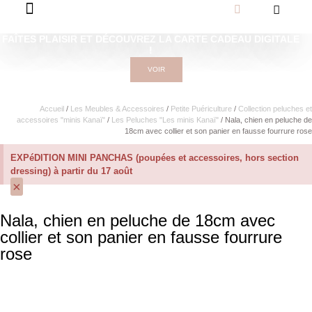
FAÎTES PLAISIR ET DÉCOUVREZ LA CARTE CADEAU DIGITALE
!
VOIR
Accueil
/
Les Meubles & Accessoires
/
Petite Puériculture
/
Collection peluches et
accessoires "minis Kanaï"
/
Les Peluches "Les minis Kanaï"
/ Nala, chien en peluche de
18cm avec collier et son panier en fausse fourrure rose
EXPéDITION MINI PANCHAS (poupées et accessoires, hors section
dressing) à partir du 17 août
×
Nala, chien en peluche de 18cm avec
collier et son panier en fausse fourrure
rose