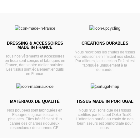
DRESSING & ACCESSOIRES
CRÉATIONS DURABLES
MADE IN FRANCE
Nous recyclons les chutes de tissus
Tous nos vêtements et accessoires
et produisons en limitant nos stocks.
en tissu sont conçus et fabriqués en
Par ailleurs, la collection Enfant est
France, dans notre atelier parisien.
fabriquée uniquement à la
Les tissus sont également enduits
demande.
en France.
MATÉRIAUX DE QUALITÉ
TISSUS MADE IN PORTUGAL
Nos poupées sont fabriquées en
Nous n'utilisons que des tissus
Espagne et garanties sans
certifiés par le label Oeko-Tex®.
phtalates. Elles bénéficient d'un
L'attention portée au choix de nos
cahier des charges rigoureux,
fournisseurs est primordiale pour
respectueux des normes CE.
nous.