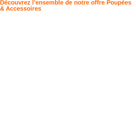
Découvrez l'ensemble de notre offre Poupées
& Accessoires
Poupées Minikane
Dressing Gordis 34
Gordis
& 37cm
Des bouilles à croquer
Défilé de styles
VOIR
VOIR
Meubles &
Valises d'antan