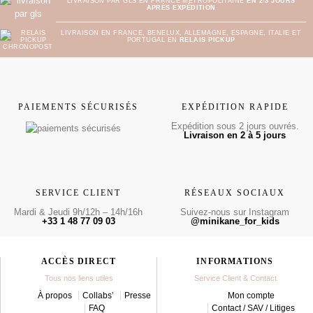
LIVRAISON PAR GLS EN FRANCE MÉTROPOLITAINE
EN 2-3 JOURS
APRÈS EXPÉDITION
LIVRAISON EN FRANCE, BENELUX, ALLEMAGNE, ESPAGNE, ITALIE ET
PORTUGAL EN
RELAIS PICKUP
PAIEMENTS SÉCURISÉS
EXPÉDITION RAPIDE
Expédition sous 2 jours ouvrés.
Livraison en 2 à 5 jours
SERVICE CLIENT
RÉSEAUX SOCIAUX
Mardi & Jeudi 9h/12h – 14h/16h
Suivez-nous sur Instagram
+33 1 48 77 09 03
@minikane_for_kids
ACCÈS DIRECT
INFORMATIONS
Tous nos liens utiles
Service Client & Contact
À propos
Collabs’
Presse
Mon compte
FAQ
Contact / SAV / Litiges