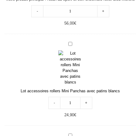
-
+
56,00
€
Lot
accessoires
rollers
Mini
Panchas
avec
patins
blancs
Lot accessoires rollers Mini Panchas avec patins blancs
-
+
24,90
€
Paire