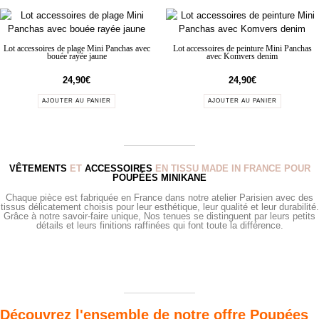
Lot accessoires de plage Mini Panchas avec
Lot accessoires de peinture Mini Panchas
bouée rayée jaune
avec Komvers denim
24,90
€
24,90
€
AJOUTER AU PANIER
AJOUTER AU PANIER
VÊTEMENTS
ET
ACCESSOIRES
EN TISSU MADE IN FRANCE POUR
POUPÉES MINIKANE
Chaque pièce est fabriquée en France dans notre atelier Parisien avec des
tissus délicatement choisis pour leur esthétique, leur qualité et leur durabilité.
Grâce à notre savoir-faire unique, Nos tenues se distinguent par leurs petits
détails et leurs finitions raffinées qui font toute la différence.
Découvrez l'ensemble de notre offre Poupées