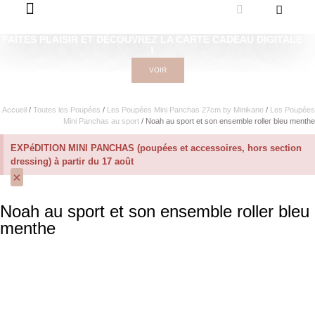
FAÎTES PLAISIR ET DÉCOUVREZ LA CARTE CADEAU DIGITALE
!
VOIR
Accueil
/
Toutes les Poupées
/
Les Poupées Mini Panchas 27cm by Minikane
/
Les Poupées
Mini Panchas au sport
/ Noah au sport et son ensemble roller bleu menthe
EXPéDITION MINI PANCHAS (poupées et accessoires, hors section
dressing) à partir du 17 août
×
Noah au sport et son ensemble roller bleu
menthe