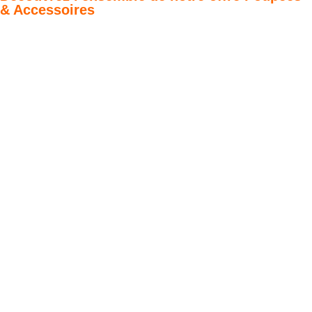
& Accessoires
Poupées Minikane
Dressing Gordis 34
Gordis
& 37cm
Des bouilles à croquer
Défilé de styles
VOIR
VOIR
Meubles &
Valises d'antan
Puériculture
prêtes à offrir