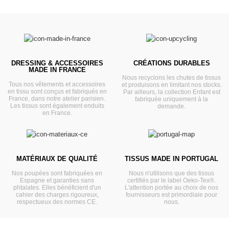
DRESSING & ACCESSOIRES
CRÉATIONS DURABLES
MADE IN FRANCE
Nous recyclons les chutes de tissus
Tous nos vêtements et accessoires
et produisons en limitant nos stocks.
en tissu sont conçus et fabriqués en
Par ailleurs, la collection Enfant est
France, dans notre atelier parisien.
fabriquée uniquement à la
Les tissus sont également enduits
demande.
en France.
MATÉRIAUX DE QUALITÉ
TISSUS MADE IN PORTUGAL
Nos poupées sont fabriquées en
Nous n'utilisons que des tissus
Espagne et garanties sans
certifiés par le label Oeko-Tex®.
phtalates. Elles bénéficient d'un
L'attention portée au choix de nos
cahier des charges rigoureux,
fournisseurs est primordiale pour
respectueux des normes CE.
nous.