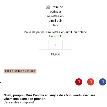
de
patins
à
roulettes
en
simili
cuir
blanc
Paire de patins à roulettes en simili cuir blanc
En stock
-
+
19,95
€
TOUT AJOUTER AU PANIER
Noah, poupon Mini Pancha en vinyle de 27cm vendu avec ses
vêtements dans son pochon.
L’ensemble comprend :