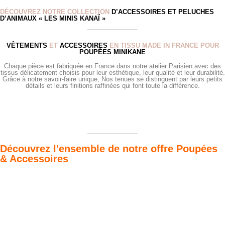
DÉCOUVREZ NOTRE COLLECTION
D’ACCESSOIRES ET PELUCHES
D’ANIMAUX « LES MINIS KANAÏ »
VÊTEMENTS
ET
ACCESSOIRES
EN TISSU MADE IN FRANCE POUR
POUPÉES MINIKANE
Chaque pièce est fabriquée en France dans notre atelier Parisien avec des
tissus délicatement choisis pour leur esthétique, leur qualité et leur durabilité.
Grâce à notre savoir-faire unique, Nos tenues se distinguent par leurs petits
détails et leurs finitions raffinées qui font toute la différence.
Découvrez l'ensemble de notre offre Poupées
& Accessoires
Poupées Minikane
Dressing Gordis 34