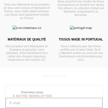
Nous recyclons les chutes de tissus
Tous nos vêtements et accessoires
et produisons en limitant nos stocks.
en tissu sont conçus et fabriqués en
Par ailleurs, la collection Enfant est
France, dans notre atelier parisien.
fabriquée uniquement à la
Les tissus sont également enduits
demande.
en France.
MATÉRIAUX DE QUALITÉ
TISSUS MADE IN PORTUGAL
Nos poupées sont fabriquées en
Nous n'utilisons que des tissus
Espagne et garanties sans
certifiés par le label Oeko-Tex®.
phtalates. Elles bénéficient d'un
L'attention portée au choix de nos
cahier des charges rigoureux,
fournisseurs est primordiale pour
respectueux des normes CE.
nous.
Inscrivez-vous
À NOTRE NEWSLETTER