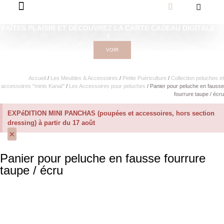
FAÎTES PLAISIR ET DÉCOUVREZ LA CARTE CADEAU DIGITALE
!
VOIR
Accueil
/
Les Meubles & Accessoires
/
Petite Puériculture
/
Collection peluches et
accessoires "minis Kanaï"
/
Les Accessoires pour peluches
/ Panier pour peluche en fausse
fourrure taupe / écru
EXPéDITION MINI PANCHAS (poupées et accessoires, hors section
dressing) à partir du 17 août
×
Panier pour peluche en fausse fourrure
taupe / écru