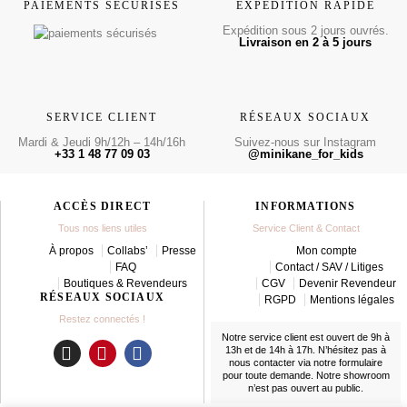
PAIEMENTS SÉCURISÉS
EXPÉDITION RAPIDE
Expédition sous 2 jours ouvrés.
Livraison en 2 à 5 jours
SERVICE CLIENT
RÉSEAUX SOCIAUX
Mardi & Jeudi 9h/12h – 14h/16h
Suivez-nous sur Instagram
+33 1 48 77 09 03
@minikane_for_kids
ACCÈS DIRECT
INFORMATIONS
Tous nos liens utiles
Service Client & Contact
À propos
Collabs’
Presse
Mon compte
FAQ
Contact / SAV / Litiges
Boutiques & Revendeurs
CGV
Devenir Revendeur
RÉSEAUX SOCIAUX
RGPD
Mentions légales
Restez connectés !
Notre service client est ouvert de 9h à
13h et de 14h à 17h. N’hésitez pas à
nous contacter
via notre formulaire
I
P
F
pour toute demande. Notre showroom
n
i
a
n’est pas ouvert au public.
s
n
c