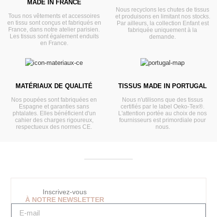
MADE IN FRANCE
Nous recyclons les chutes de tissus
Tous nos vêtements et accessoires
et produisons en limitant nos stocks.
en tissu sont conçus et fabriqués en
Par ailleurs, la collection Enfant est
France, dans notre atelier parisien.
fabriquée uniquement à la
Les tissus sont également enduits
demande.
en France.
MATÉRIAUX DE QUALITÉ
TISSUS MADE IN PORTUGAL
Nos poupées sont fabriquées en
Nous n'utilisons que des tissus
Espagne et garanties sans
certifiés par le label Oeko-Tex®.
phtalates. Elles bénéficient d'un
L'attention portée au choix de nos
cahier des charges rigoureux,
fournisseurs est primordiale pour
respectueux des normes CE.
nous.
Inscrivez-vous
À NOTRE NEWSLETTER