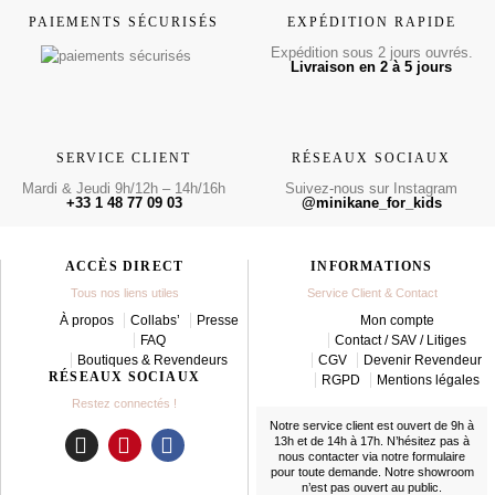
PAIEMENTS SÉCURISÉS
EXPÉDITION RAPIDE
Expédition sous 2 jours ouvrés.
Livraison en 2 à 5 jours
SERVICE CLIENT
RÉSEAUX SOCIAUX
Mardi & Jeudi 9h/12h – 14h/16h
Suivez-nous sur Instagram
+33 1 48 77 09 03
@minikane_for_kids
ACCÈS DIRECT
INFORMATIONS
Tous nos liens utiles
Service Client & Contact
À propos
Collabs’
Presse
Mon compte
FAQ
Contact / SAV / Litiges
Boutiques & Revendeurs
CGV
Devenir Revendeur
RÉSEAUX SOCIAUX
RGPD
Mentions légales
Restez connectés !
Notre service client est ouvert de 9h à
13h et de 14h à 17h. N’hésitez pas à
nous contacter
via notre formulaire
I
P
F
pour toute demande. Notre showroom
n
i
a
n’est pas ouvert au public.