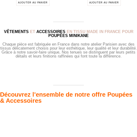
AJOUTER AU PANIER
AJOUTER AU PANIER
VÊTEMENTS
ET
ACCESSOIRES
EN TISSU MADE IN FRANCE POUR
POUPÉES MINIKANE
Chaque pièce est fabriquée en France dans notre atelier Parisien avec des
tissus délicatement choisis pour leur esthétique, leur qualité et leur durabilité.
Grâce à notre savoir-faire unique, Nos tenues se distinguent par leurs petits
détails et leurs finitions raffinées qui font toute la différence.
Découvrez l'ensemble de notre offre Poupées
& Accessoires
Poupées Minikane
Dressing Gordis 34