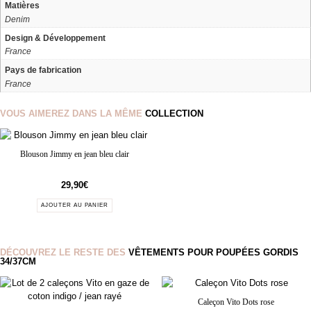
Matières
Denim
Design & Développement
France
Pays de fabrication
France
VOUS AIMEREZ DANS LA MÊME
COLLECTION
Blouson Jimmy en jean bleu clair
29,90
€
AJOUTER AU PANIER
DÉCOUVREZ LE RESTE DES
VÊTEMENTS POUR POUPÉES GORDIS
34/37CM
Caleçon Vito Dots rose