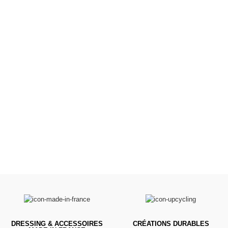
Poussettes &
Landaus
Prêts pour l'évasion
VOIR
DRESSING & ACCESSOIRES
CRÉATIONS DURABLES