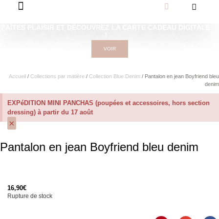
FAÎTES PLAISIR ET DÉCOUVREZ LA CARTE CADEAU DIGITALE
!
VOIR
Accueil
/
Collections par matière
/
Collection Blue Denim
/ Pantalon en jean Boyfriend bleu
denim
EXPéDITION MINI PANCHAS (poupées et accessoires, hors section
dressing) à partir du 17 août
×
Pantalon en jean Boyfriend bleu denim
16,90
€
Rupture de stock