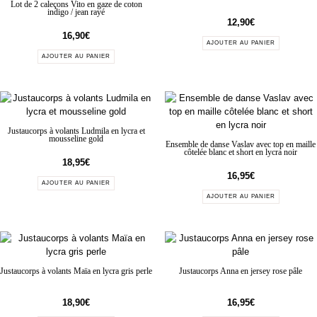
Lot de 2 caleçons Vito en gaze de coton
indigo / jean rayé
12,90
€
16,90
€
AJOUTER AU PANIER
AJOUTER AU PANIER
Justaucorps à volants Ludmila en lycra et
mousseline gold
Ensemble de danse Vaslav avec top en maille
côtelée blanc et short en lycra noir
18,95
€
16,95
€
AJOUTER AU PANIER
AJOUTER AU PANIER
Justaucorps à volants Maïa en lycra gris perle
Justaucorps Anna en jersey rose pâle
18,90
€
16,95
€