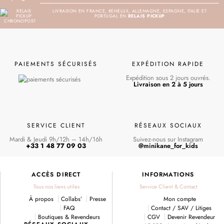
LIVRAISON EN FRANCE, BENELUX, ALLEMAGNE, ESPAGNE, ITALIE ET
PORTUGAL EN
RELAIS PICKUP
PAIEMENTS SÉCURISÉS
EXPÉDITION RAPIDE
Expédition sous 2 jours ouvrés.
Livraison en 2 à 5 jours
SERVICE CLIENT
RÉSEAUX SOCIAUX
Mardi & Jeudi 9h/12h – 14h/16h
Suivez-nous sur Instagram
+33 1 48 77 09 03
@minikane_for_kids
ACCÈS DIRECT
INFORMATIONS
Tous nos liens utiles
Service Client & Contact
À propos
Collabs’
Presse
Mon compte
FAQ
Contact / SAV / Litiges
Boutiques & Revendeurs
CGV
Devenir Revendeur