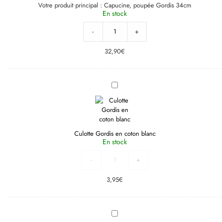
Votre produit principal :
Capucine, poupée Gordis 34cm
En stock
-
+
32,90
€
Culotte
Gordis
en
coton
blanc
Culotte Gordis en coton blanc
En stock
-
+
3,95
€
Robe
Faustine