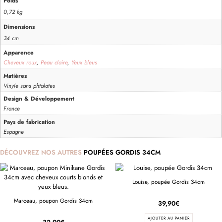
Poids
0,72 kg
Dimensions
34 cm
Apparence
Cheveux roux
,
Peau claire
,
Yeux bleus
Matières
Vinyle sans phtalates
Design & Développement
France
Pays de fabrication
Espagne
DÉCOUVREZ NOS AUTRES
POUPÉES GORDIS 34CM
Louise, poupée Gordis 34cm
Marceau, poupon Gordis 34cm
39,90
€
AJOUTER AU PANIER