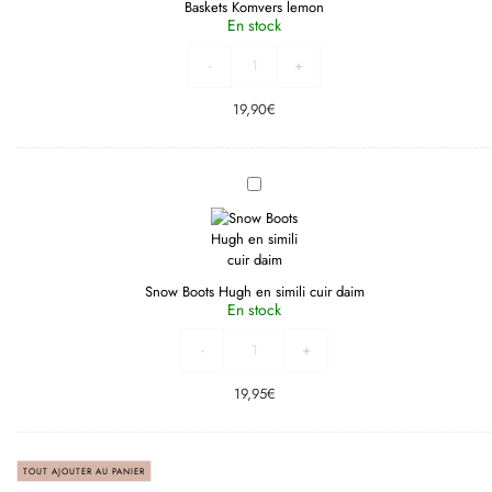
Baskets Komvers lemon
En stock
-
+
19,90
€
Snow
Boots
Hugh
en
simili
cuir
daim
Snow Boots Hugh en simili cuir daim
En stock
-
+
19,95
€
TOUT AJOUTER AU PANIER