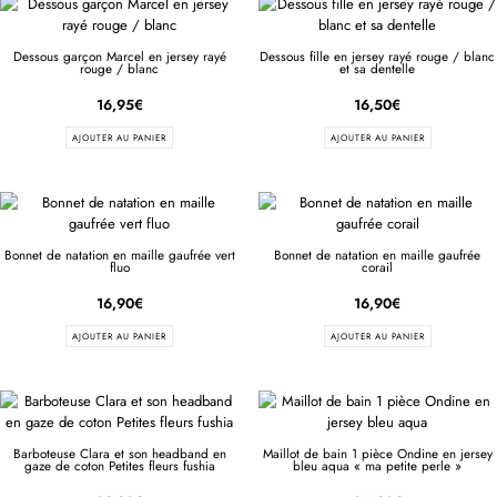
Dessous garçon Marcel en jersey rayé
Dessous fille en jersey rayé rouge / blanc
rouge / blanc
et sa dentelle
16,95
€
16,50
€
AJOUTER AU PANIER
AJOUTER AU PANIER
Bonnet de natation en maille gaufrée vert
Bonnet de natation en maille gaufrée
fluo
corail
16,90
€
16,90
€
AJOUTER AU PANIER
AJOUTER AU PANIER
Barboteuse Clara et son headband en
Maillot de bain 1 pièce Ondine en jersey
gaze de coton Petites fleurs fushia
bleu aqua « ma petite perle »