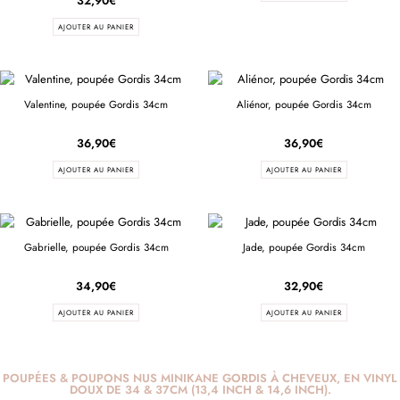
32,90
€
AJOUTER AU PANIER
Valentine, poupée Gordis 34cm
Aliénor, poupée Gordis 34cm
36,90
€
36,90
€
AJOUTER AU PANIER
AJOUTER AU PANIER
Gabrielle, poupée Gordis 34cm
Jade, poupée Gordis 34cm
34,90
€
32,90
€
AJOUTER AU PANIER
AJOUTER AU PANIER
POUPÉES & POUPONS NUS MINIKANE GORDIS À CHEVEUX, EN VINYL
DOUX DE 34 & 37CM (13,4 INCH & 14,6 INCH).