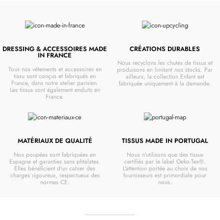
DRESSING & ACCESSOIRES MADE
CRÉATIONS DURABLES
IN FRANCE
Nous recyclons les chutes de tissus et
Tous nos vêtements et accessoires en
produisons en limitant nos stocks. Par
tissu sont conçus et fabriqués en
ailleurs, la collection Enfant est
France, dans notre atelier parisien.
fabriquée uniquement à la demande.
Les tissus sont également enduits en
France.
MATÉRIAUX DE QUALITÉ
TISSUS MADE IN PORTUGAL
Nos poupées sont fabriquées en
Nous n'utilisons que des tissus
Espagne et garanties sans phtalates.
certifiés par le label Oeko-Tex®.
Elles bénéficient d'un cahier des
L'attention portée au choix de nos
charges rigoureux, respectueux des
fournisseurs est primordiale pour
normes CE.
nous.