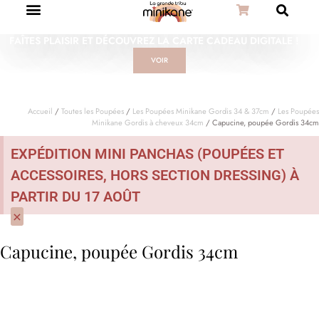
FAÎTES PLAISIR ET DÉCOUVREZ LA CARTE CADEAU DIGITALE !
VOIR
Accueil
/
Toutes les Poupées
/
Les Poupées Minikane Gordis 34 & 37cm
/
Les Poupées
Minikane Gordis à cheveux 34cm
/ Capucine, poupée Gordis 34cm
EXPÉDITION MINI PANCHAS (POUPÉES ET
ACCESSOIRES, HORS SECTION DRESSING) À
PARTIR DU 17 AOÛT
×
Capucine, poupée Gordis 34cm