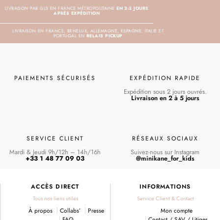
LIVRAISON PAR GLS EN FRANCE MÉTROPOLITAINE
EN 2-3 JOURS
APRÈS EXPÉDITION
LIVRAISON EN FRANCE, BENELUX, ALLEMAGNE, ESPAGNE, ITALIE ET
PORTUGAL EN
RELAIS PICKUP
PAIEMENTS SÉCURISÉS
EXPÉDITION RAPIDE
Expédition sous 2 jours ouvrés.
Livraison en 2 à 5 jours
SERVICE CLIENT
RÉSEAUX SOCIAUX
Mardi & Jeudi 9h/12h – 14h/16h
Suivez-nous sur Instagram
+33 1 48 77 09 03
@minikane_for_kids
ACCÈS DIRECT
INFORMATIONS
Tous nos liens utiles
Service Client & Contact
À propos
Collabs’
Presse
Mon compte
FAQ
Contact / SAV / Litiges