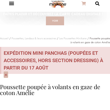
FAÎTES PLAISIR ET DÉCOUVREZ LA CARTE CADEAU DIGITALE !
VOIR
Accueil
/
Poussettes, Landaus & leurs accessoires
/
Les Poussettes Minikane
/ Poussette poupée
à volants en gaze de coton Amélie
EXPÉDITION MINI PANCHAS (POUPÉES ET
ACCESSOIRES, HORS SECTION DRESSING) À
PARTIR DU 17 AOÛT
×
Poussette poupée à volants en gaze de
coton Amélie