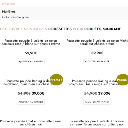
Nausicaa
Matières
Coton double gaze
DÉCOUVREZ NOS AUTRES
POUSSETTES
POUR
POUPÉES MINIKANE
Poussette poupée à volants en coton
Poussette poupée à volants en coton Vichy
carreaux rose / blanc sur châssis crème
corail sur châssis crème
59,90
€
59,90
€
AJOUTER AU PANIER
AJOUTER AU PANIER
Promo !
Promo 
Poussette poupée Racing à damier
Poussette poupée Racing à damier
noir/blanc, biais bleu sur châssis noir
noir/blanc, biais rouge sur châssis noir
54,90
€
39,00
€
54,90
€
39,00
€
AJOUTER AU PANIER
AJOUTER AU PANIER
Poussette poupée Chat en bouclette camel
Poussette poupée à volants à London
sur châssis noir
carreaux Tartan rouge sur châssis noir