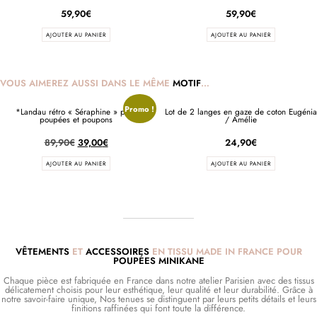
59,90
€
59,90
€
AJOUTER AU PANIER
AJOUTER AU PANIER
VOUS AIMEREZ AUSSI DANS LE MÊME
MOTIF
…
Promo !
*Landau rétro « Séraphine » pour
Lot de 2 langes en gaze de coton Eugénia
poupées et poupons
/ Amélie
89,90
€
39,00
€
24,90
€
AJOUTER AU PANIER
AJOUTER AU PANIER
VÊTEMENTS
ET
ACCESSOIRES
EN TISSU MADE IN FRANCE POUR
POUPÉES MINIKANE
Chaque pièce est fabriquée en France dans notre atelier Parisien avec des tissus
délicatement choisis pour leur esthétique, leur qualité et leur durabilité. Grâce à
notre savoir-faire unique, Nos tenues se distinguent par leurs petits détails et leurs
finitions raffinées qui font toute la différence.