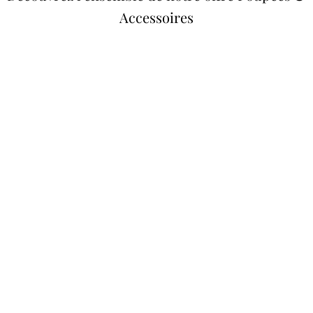
Accessoires
Poupées Minikane
Dressing Gordis 34 &
Gordis
37cm
Des bouilles à croquer
Défilé de styles
VOIR
VOIR
Meubles &
Valises d'antan