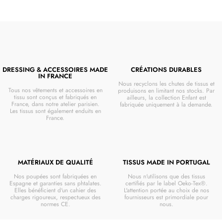
DRESSING & ACCESSOIRES MADE
CRÉATIONS DURABLES
IN FRANCE
Nous recyclons les chutes de tissus et
Tous nos vêtements et accessoires en
produisons en limitant nos stocks. Par
tissu sont conçus et fabriqués en
ailleurs, la collection Enfant est
France, dans notre atelier parisien.
fabriquée uniquement à la demande.
Les tissus sont également enduits en
France.
MATÉRIAUX DE QUALITÉ
TISSUS MADE IN PORTUGAL
Nos poupées sont fabriquées en
Nous n'utilisons que des tissus
Espagne et garanties sans phtalates.
certifiés par le label Oeko-Tex®.
Elles bénéficient d'un cahier des
L'attention portée au choix de nos
charges rigoureux, respectueux des
fournisseurs est primordiale pour
normes CE.
nous.