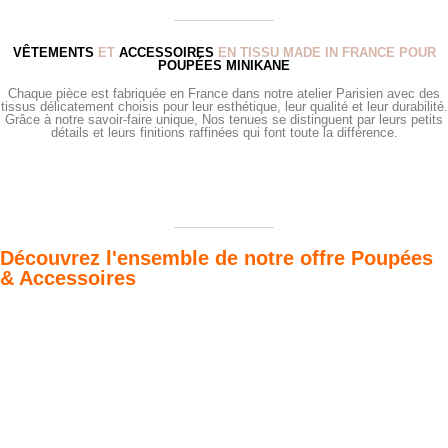
VÊTEMENTS
ET
ACCESSOIRES
EN TISSU MADE IN FRANCE POUR
POUPÉES MINIKANE
Chaque pièce est fabriquée en France dans notre atelier Parisien avec des
tissus délicatement choisis pour leur esthétique, leur qualité et leur durabilité.
Grâce à notre savoir-faire unique, Nos tenues se distinguent par leurs petits
détails et leurs finitions raffinées qui font toute la différence.
Découvrez l'ensemble de notre offre Poupées
& Accessoires
Poupées Minikane
Dressing Gordis 34
Gordis
& 37cm
Des bouilles à croquer
Défilé de styles