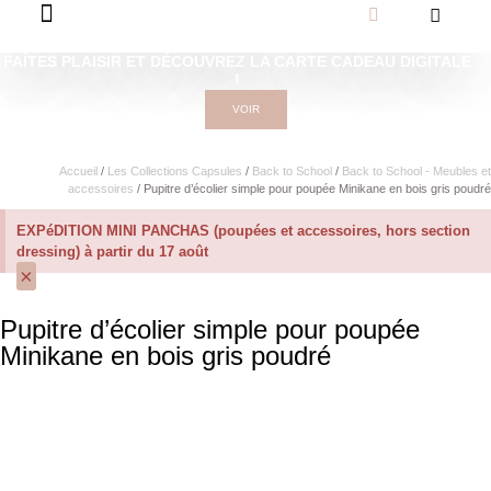
FAÎTES PLAISIR ET DÉCOUVREZ LA CARTE CADEAU DIGITALE
!
VOIR
Accueil
/
Les Collections Capsules
/
Back to School
/
Back to School - Meubles et
accessoires
/ Pupitre d’écolier simple pour poupée Minikane en bois gris poudré
EXPéDITION MINI PANCHAS (poupées et accessoires, hors section
dressing) à partir du 17 août
×
Pupitre d’écolier simple pour poupée
Minikane en bois gris poudré