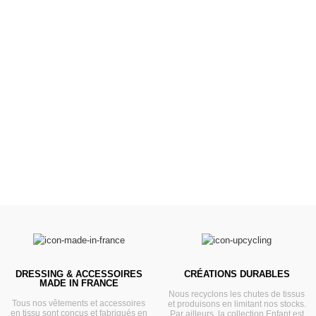
Poussettes &
Landaus
Prêts pour l'évasion
VOIR
DRESSING & ACCESSOIRES
CRÉATIONS DURABLES
MADE IN FRANCE
Nous recyclons les chutes de tissus
Tous nos vêtements et accessoires
et produisons en limitant nos stocks.
en tissu sont conçus et fabriqués en
Par ailleurs, la collection Enfant est