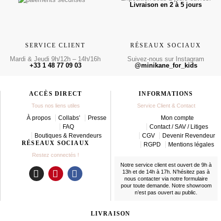
Livraison en 2 à 5 jours
SERVICE CLIENT
RÉSEAUX SOCIAUX
Mardi & Jeudi 9h/12h – 14h/16h
Suivez-nous sur Instagram
+33 1 48 77 09 03
@minikane_for_kids
ACCÈS DIRECT
INFORMATIONS
Tous nos liens utiles
Service Client & Contact
À propos
Collabs’
Presse
Mon compte
FAQ
Contact / SAV / Litiges
Boutiques & Revendeurs
CGV
Devenir Revendeur
RÉSEAUX SOCIAUX
RGPD
Mentions légales
Restez connectés !
Notre service client est ouvert de 9h à
13h et de 14h à 17h. N’hésitez pas à
nous contacter
via notre formulaire
I
P
F
pour toute demande. Notre showroom
n
i
a
n’est pas ouvert au public.
s
n
c
t
t
e
LIVRAISON