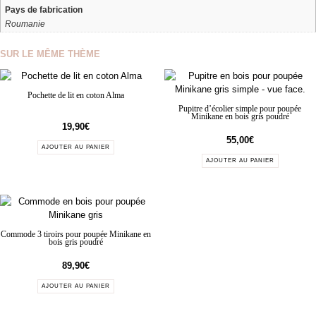
Pays de fabrication
Roumanie
SUR LE MÊME THÈME
Pochette de lit en coton Alma
Pupitre d’écolier simple pour poupée
Minikane en bois gris poudré
19,90
€
55,00
€
AJOUTER AU PANIER
AJOUTER AU PANIER
Commode 3 tiroirs pour poupée Minikane en
bois gris poudré
89,90
€
AJOUTER AU PANIER