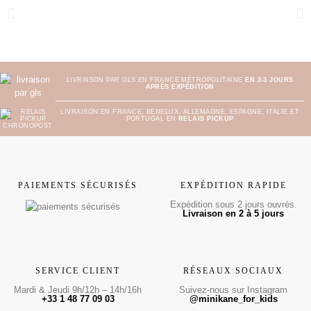
LIVRAISON PAR GLS EN FRANCE MÉTROPOLITAINE
EN 2-3 JOURS
APRÈS EXPÉDITION
LIVRAISON EN FRANCE, BENELUX, ALLEMAGNE, ESPAGNE, ITALIE ET
PORTUGAL EN
RELAIS PICKUP
PAIEMENTS SÉCURISÉS
EXPÉDITION RAPIDE
Expédition sous 2 jours ouvrés.
Livraison en 2 à 5 jours
SERVICE CLIENT
RÉSEAUX SOCIAUX
Mardi & Jeudi 9h/12h – 14h/16h
Suivez-nous sur Instagram
+33 1 48 77 09 03
@minikane_for_kids