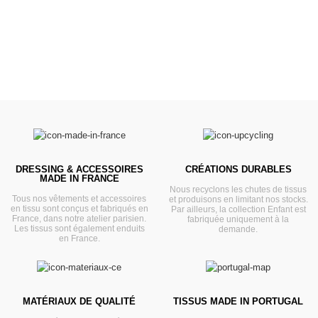
VOIR
DRESSING & ACCESSOIRES
CRÉATIONS DURABLES
MADE IN FRANCE
Nous recyclons les chutes de tissus
Tous nos vêtements et accessoires
et produisons en limitant nos stocks.
en tissu sont conçus et fabriqués en
Par ailleurs, la collection Enfant est
France, dans notre atelier parisien.
fabriquée uniquement à la
Les tissus sont également enduits
demande.
en France.
MATÉRIAUX DE QUALITÉ
TISSUS MADE IN PORTUGAL