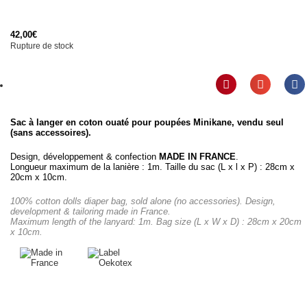
42,00
€
Rupture de stock
Sac à langer en coton ouaté pour poupées Minikane, vendu seul
(sans accessoires).
Design, développement & confection
MADE IN FRANCE
.
Longueur maximum de la lanière : 1m. Taille du sac (L x l x P) : 28cm x
20cm x 10cm.
100% cotton dolls diaper bag, sold alone (no accessories). Design,
development & tailoring made in France.
Maximum length of the lanyard: 1m. Bag size (L x W x D) : 28cm x 20cm
x 10cm.