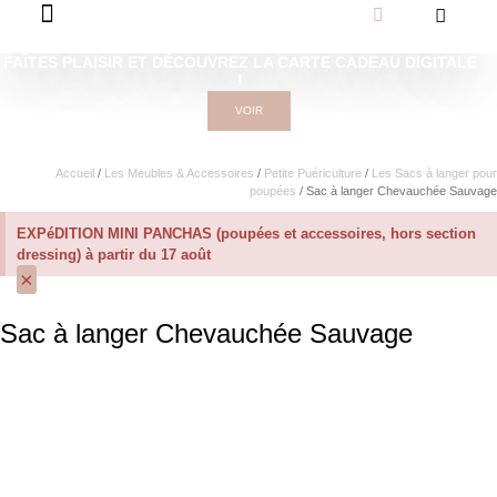
FAÎTES PLAISIR ET DÉCOUVREZ LA CARTE CADEAU DIGITALE
!
VOIR
Accueil
/
Les Meubles & Accessoires
/
Petite Puériculture
/
Les Sacs à langer pour
poupées
/ Sac à langer Chevauchée Sauvage
EXPéDITION MINI PANCHAS (poupées et accessoires, hors section
dressing) à partir du 17 août
×
Sac à langer Chevauchée Sauvage