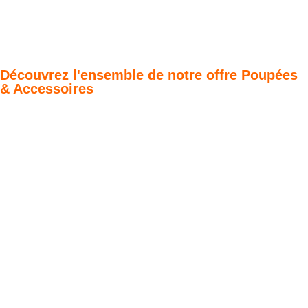
Découvrez l'ensemble de notre offre Poupées
& Accessoires
Poupées Minikane
Dressing Gordis 34
Gordis
& 37cm
Des bouilles à croquer
Défilé de styles
VOIR
VOIR