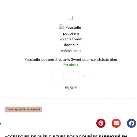
Poussette
poupée
à
volants
Sweet
deer
sur
châssis
bleu
Poussette poupée à volants Sweet deer sur châssis bleu
En stock
-
+
59,90
€
TOUT AJOUTER AU PANIER
ACCESSOIRE DE PUÉRICULTURE POUR POUPÉES
FABRIQUÉ EN