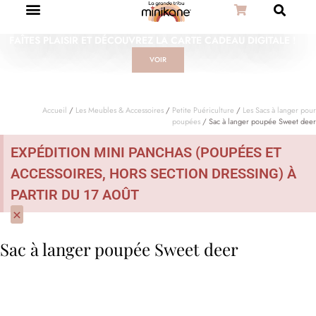
FAÎTES PLAISIR ET DÉCOUVREZ LA CARTE CADEAU DIGITALE !
VOIR
Accueil
/
Les Meubles & Accessoires
/
Petite Puériculture
/
Les Sacs à langer pour
poupées
/ Sac à langer poupée Sweet deer
EXPÉDITION MINI PANCHAS (POUPÉES ET
ACCESSOIRES, HORS SECTION DRESSING) À
PARTIR DU 17 AOÛT
×
Sac à langer poupée Sweet deer