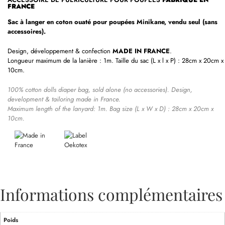
FRANCE
Sac à langer en coton ouaté pour
poupées Minikane
, vendu seul (sans
accessoires).
Design, développement & confection
MADE IN FRANCE
.
Longueur maximum de la lanière : 1m. Taille du sac (L x l x P) : 28cm x 20cm x
10cm.
100% cotton dolls diaper bag, sold alone (no accessories). Design,
development & tailoring made in France.
Maximum length of the lanyard: 1m. Bag size (L x W x D) : 28cm x 20cm x
10cm.
Informations complémentaires
Poids