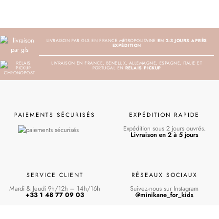
LIVRAISON PAR GLS EN FRANCE MÉTROPOLITAINE
EN 2-3 JOURS APRÈS
EXPÉDITION
LIVRAISON EN FRANCE, BENELUX, ALLEMAGNE, ESPAGNE, ITALIE ET
PORTUGAL EN
RELAIS PICKUP
PAIEMENTS SÉCURISÉS
EXPÉDITION RAPIDE
Expédition sous 2 jours ouvrés.
Livraison en 2 à 5 jours
SERVICE CLIENT
RÉSEAUX SOCIAUX
Mardi & Jeudi 9h/12h – 14h/16h
Suivez-nous sur Instagram
+33 1 48 77 09 03
@minikane_for_kids