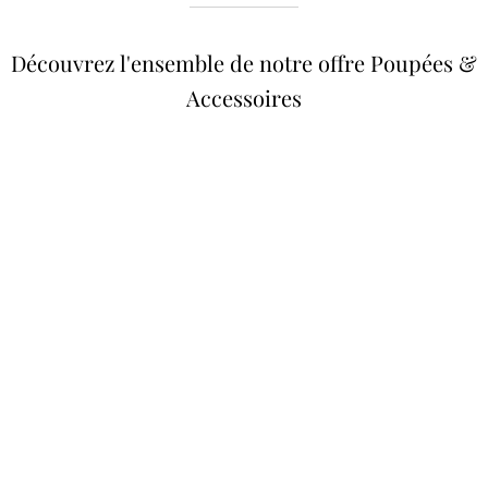
Découvrez l'ensemble de notre offre Poupées &
Accessoires
Poupées Minikane
Dressing Gordis 34 &
Gordis
37cm
Des bouilles à croquer
Défilé de styles
VOIR
VOIR