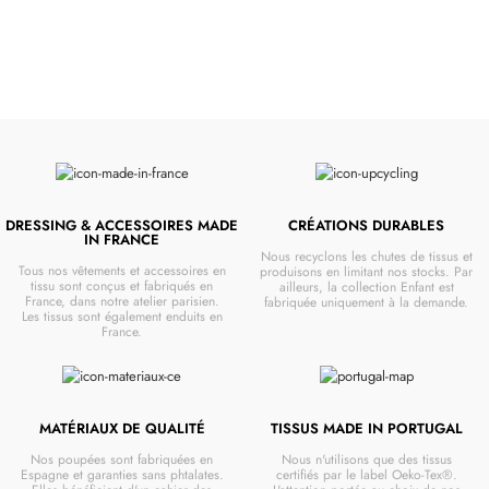
DRESSING & ACCESSOIRES MADE
CRÉATIONS DURABLES
IN FRANCE
Nous recyclons les chutes de tissus et
Tous nos vêtements et accessoires en
produisons en limitant nos stocks. Par
tissu sont conçus et fabriqués en
ailleurs, la collection Enfant est
France, dans notre atelier parisien.
fabriquée uniquement à la demande.
Les tissus sont également enduits en
France.
MATÉRIAUX DE QUALITÉ
TISSUS MADE IN PORTUGAL
Nos poupées sont fabriquées en
Nous n'utilisons que des tissus
Espagne et garanties sans phtalates.
certifiés par le label Oeko-Tex®.