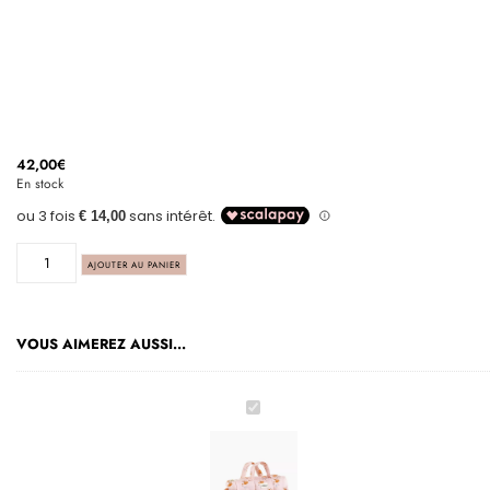
42,00
€
En stock
AJOUTER AU PANIER
VOUS AIMEREZ AUSSI...
Sac
à
langer
poupée
Sweet
deer