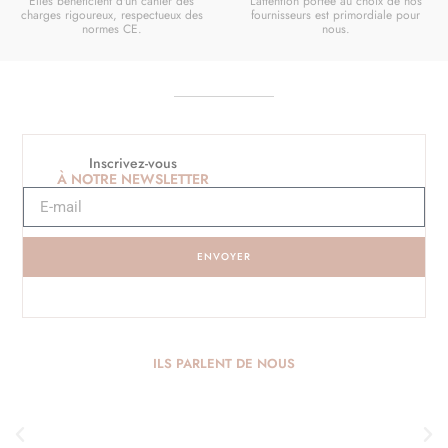
Elles bénéficient d'un cahier des
L'attention portée au choix de nos
charges rigoureux, respectueux des
fournisseurs est primordiale pour
normes CE.
nous.
Inscrivez-vous
À NOTRE NEWSLETTER
ENVOYER
ILS PARLENT DE NOUS