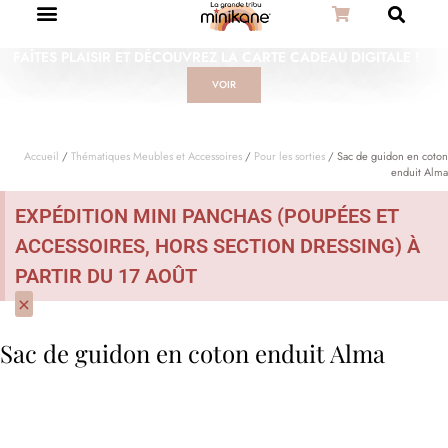
FAÎTES PLAISIR ET DÉCOUVREZ LA CARTE CADEAU DIGITALE !
VOIR
Accueil
/
Thématiques Meubles et Accessoires
/
Pour les sorties
/ Sac de guidon en coton
enduit Alma
EXPÉDITION MINI PANCHAS (POUPÉES ET
ACCESSOIRES, HORS SECTION DRESSING) À
PARTIR DU 17 AOÛT
×
Sac de guidon en coton enduit Alma