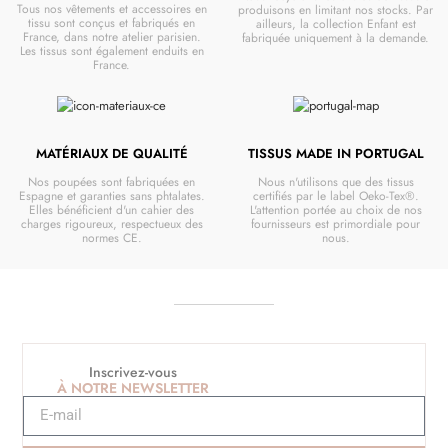
Tous nos vêtements et accessoires en
produisons en limitant nos stocks. Par
tissu sont conçus et fabriqués en
ailleurs, la collection Enfant est
France, dans notre atelier parisien.
fabriquée uniquement à la demande.
Les tissus sont également enduits en
France.
MATÉRIAUX DE QUALITÉ
TISSUS MADE IN PORTUGAL
Nos poupées sont fabriquées en
Nous n'utilisons que des tissus
Espagne et garanties sans phtalates.
certifiés par le label Oeko-Tex®.
Elles bénéficient d'un cahier des
L'attention portée au choix de nos
charges rigoureux, respectueux des
fournisseurs est primordiale pour
normes CE.
nous.
Inscrivez-vous
À NOTRE NEWSLETTER