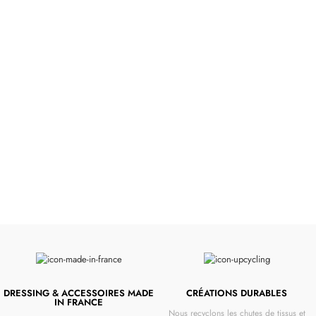
Poussettes &
Landaus
Prêts pour l'évasion
VOIR
DRESSING & ACCESSOIRES MADE
CRÉATIONS DURABLES
IN FRANCE
Nous recyclons les chutes de tissus et