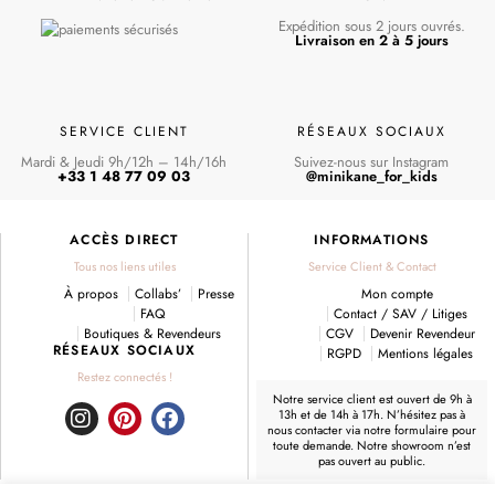
Expédition sous 2 jours ouvrés.
Livraison en 2 à 5 jours
SERVICE CLIENT
RÉSEAUX SOCIAUX
Mardi & Jeudi 9h/12h – 14h/16h
Suivez-nous sur Instagram
+33 1 48 77 09 03
@minikane_for_kids
ACCÈS DIRECT
INFORMATIONS
Tous nos liens utiles
Service Client & Contact
À propos
Collabs’
Presse
Mon compte
FAQ
Contact / SAV / Litiges
Boutiques & Revendeurs
CGV
Devenir Revendeur
RÉSEAUX SOCIAUX
RGPD
Mentions légales
Restez connectés !
Notre service client est ouvert de 9h à
13h et de 14h à 17h. N’hésitez pas à
I
P
F
nous contacter
via notre formulaire
pour
toute demande. Notre showroom n’est
n
i
a
pas ouvert au public.
s
n
c