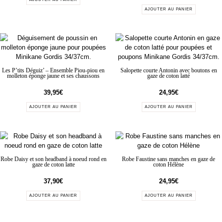
AJOUTER AU PANIER
Les P’tits Déguiz’ – Ensemble Piou-piou en
Salopette courte Antonin avec boutons en
molleton éponge jaune et ses chaussons
gaze de coton latté
39,95
€
24,95
€
AJOUTER AU PANIER
AJOUTER AU PANIER
Robe Daisy et son headband à noeud rond en
Robe Faustine sans manches en gaze de
gaze de coton latte
coton Hélène
37,90
€
24,95
€
AJOUTER AU PANIER
AJOUTER AU PANIER