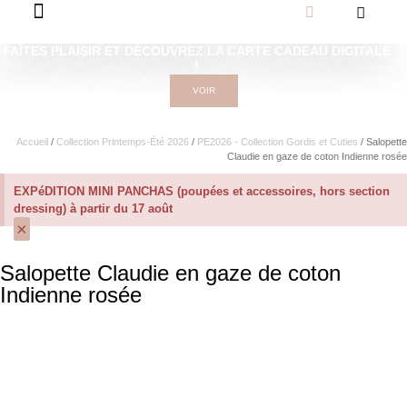
FAÎTES PLAISIR ET DÉCOUVREZ LA CARTE CADEAU DIGITALE
!
VOIR
Accueil
/
Collection Printemps-Été 2026
/
PE2026 - Collection Gordis et Cuties
/ Salopette
Claudie en gaze de coton Indienne rosée
EXPéDITION MINI PANCHAS (poupées et accessoires, hors section
dressing) à partir du 17 août
×
Salopette Claudie en gaze de coton
Indienne rosée