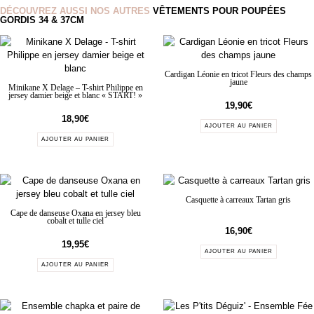
DÉCOUVREZ AUSSI NOS AUTRES
VÊTEMENTS POUR POUPÉES
GORDIS 34 & 37CM
Cardigan Léonie en tricot Fleurs des champs
jaune
Minikane X Delage – T-shirt Philippe en
jersey damier beige et blanc « START! »
19,90
€
18,90
€
AJOUTER AU PANIER
AJOUTER AU PANIER
Casquette à carreaux Tartan gris
Cape de danseuse Oxana en jersey bleu
cobalt et tulle ciel
16,90
€
19,95
€
AJOUTER AU PANIER
AJOUTER AU PANIER