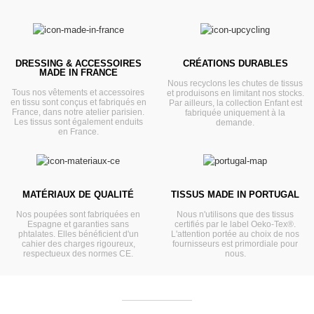
DRESSING & ACCESSOIRES
CRÉATIONS DURABLES
MADE IN FRANCE
Nous recyclons les chutes de tissus
Tous nos vêtements et accessoires
et produisons en limitant nos stocks.
en tissu sont conçus et fabriqués en
Par ailleurs, la collection Enfant est
France, dans notre atelier parisien.
fabriquée uniquement à la
Les tissus sont également enduits
demande.
en France.
MATÉRIAUX DE QUALITÉ
TISSUS MADE IN PORTUGAL
Nos poupées sont fabriquées en
Nous n'utilisons que des tissus
Espagne et garanties sans
certifiés par le label Oeko-Tex®.
phtalates. Elles bénéficient d'un
L'attention portée au choix de nos
cahier des charges rigoureux,
fournisseurs est primordiale pour
respectueux des normes CE.
nous.