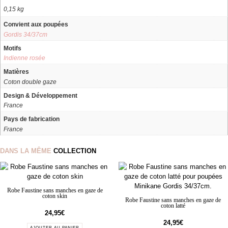
0,15 kg
Convient aux poupées
Gordis 34/37cm
Motifs
Indienne rosée
Matières
Coton double gaze
Design & Développement
France
Pays de fabrication
France
DANS LA MÊME
COLLECTION
Robe Faustine sans manches en gaze de
coton skin
Robe Faustine sans manches en gaze de
coton latté
24,95
€
24,95
€
AJOUTER AU PANIER