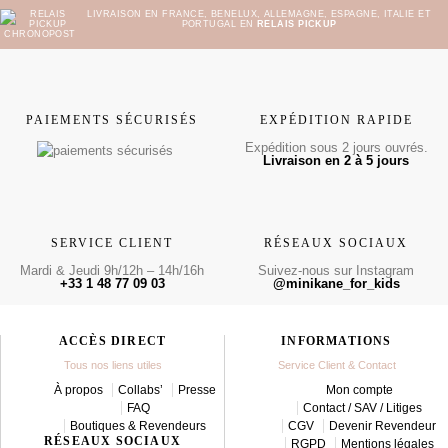
LIVRAISON EN FRANCE, BENELUX, ALLEMAGNE, ESPAGNE, ITALIE ET
PORTUGAL EN
RELAIS PICKUP
PAIEMENTS SÉCURISÉS
EXPÉDITION RAPIDE
Expédition sous 2 jours ouvrés.
Livraison en 2 à 5 jours
SERVICE CLIENT
RÉSEAUX SOCIAUX
Mardi & Jeudi 9h/12h – 14h/16h
Suivez-nous sur Instagram
+33 1 48 77 09 03
@minikane_for_kids
ACCÈS DIRECT
INFORMATIONS
Tous nos liens utiles
Service Client & Contact
À propos
Collabs’
Presse
Mon compte
FAQ
Contact / SAV / Litiges
Boutiques & Revendeurs
CGV
Devenir Revendeur
RÉSEAUX SOCIAUX
RGPD
Mentions légales