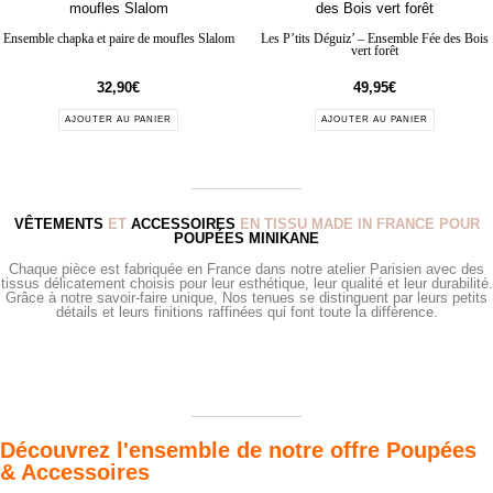
Ensemble chapka et paire de moufles Slalom
Les P’tits Déguiz’ – Ensemble Fée des Bois
vert forêt
32,90
€
49,95
€
AJOUTER AU PANIER
AJOUTER AU PANIER
VÊTEMENTS
ET
ACCESSOIRES
EN TISSU MADE IN FRANCE POUR
POUPÉES MINIKANE
Chaque pièce est fabriquée en France dans notre atelier Parisien avec des
tissus délicatement choisis pour leur esthétique, leur qualité et leur durabilité.
Grâce à notre savoir-faire unique, Nos tenues se distinguent par leurs petits
détails et leurs finitions raffinées qui font toute la différence.
Découvrez l'ensemble de notre offre Poupées
& Accessoires