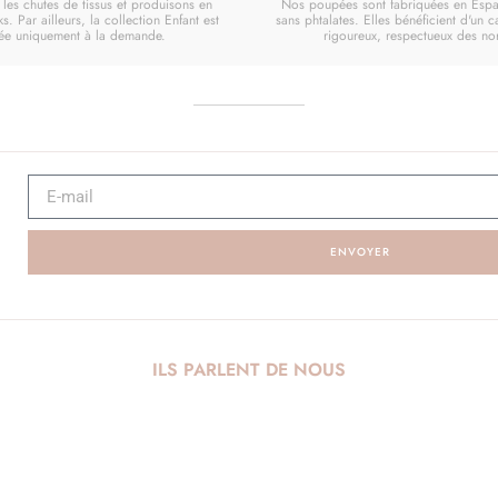
les chutes de tissus et produisons en
Nos poupées sont fabriquées en Espa
ks. Par ailleurs, la collection Enfant est
sans phtalates. Elles bénéficient d'un 
uée uniquement à la demande.
rigoureux, respectueux des n
ENVOYER
ILS PARLENT DE NOUS