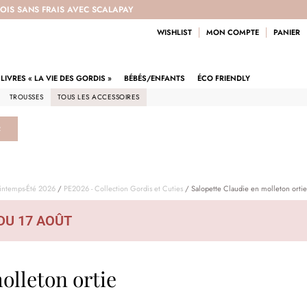
 FOIS SANS FRAIS AVEC SCALAPAY
WISHLIST
MON COMPTE
PANIER
LIVRES « LA VIE DES GORDIS »
BÉBÉS/ENFANTS
ÉCO FRIENDLY
TROUSSES
TOUS LES ACCESSOIRES
R
rintemps-Été 2026
/
PE2026 - Collection Gordis et Cuties
/ Salopette Claudie en molleton ortie
DU 17 AOÛT
olleton ortie