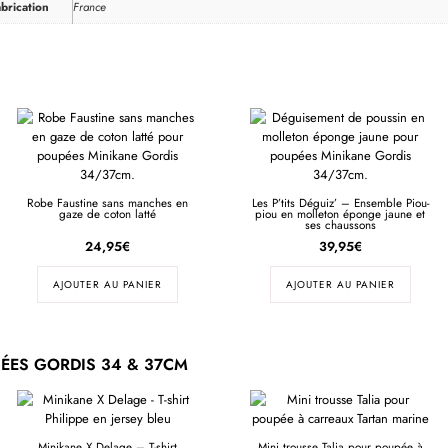
brication
France
Robe Faustine sans manches en
Les P’tits Déguiz’ – Ensemble Piou-
gaze de coton latté
piou en molleton éponge jaune et
ses chaussons
24,95
€
39,95
€
AJOUTER AU PANIER
AJOUTER AU PANIER
ÉES GORDIS 34 & 37CM
Minikane X Delage – T-shirt
Mini trousse Talia pour poupée à