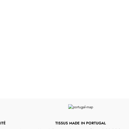
s d'antan prêtes à
Poussettes & Landaus
offrir
Prêts pour l'évasion
a malle aux trésors
VOIR
VOIR
ITÉ
TISSUS MADE IN PORTUGAL