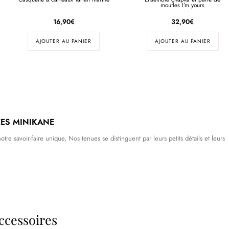
moufles I’m yours
16,90
€
32,90
€
AJOUTER AU PANIER
AJOUTER AU PANIER
ES MINIKANE
tre savoir-faire unique, Nos tenues se distinguent par leurs petits détails et leurs
ccessoires