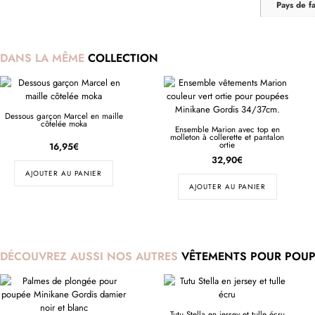
Pays de fa
DANS LA MÊME
COLLECTION
Dessous garçon Marcel en maille
côtelée moka
Ensemble Marion avec top en
molleton à collerette et pantalon
ortie
16,95
€
32,90
€
AJOUTER AU PANIER
AJOUTER AU PANIER
DÉCOUVREZ AUSSI NOS AUTRES
VÊTEMENTS POUR POUP
Tutu Stella en jersey et tulle écru