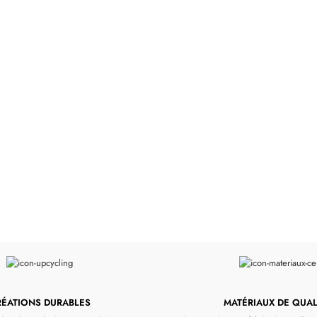
 34 &
Valise
Meubles & Puériculture
Pour être bien équipé
L
VOIR
RÉATIONS DURABLES
MATÉRIAUX DE QUAL