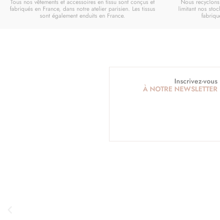
Tous nos vêtements et accessoires en tissu sont conçus et
Nous recyclons 
fabriqués en France, dans notre atelier parisien. Les tissus
limitant nos stoc
sont également enduits en France.
fabriq
Inscrivez-vous
À NOTRE NEWSLETTER