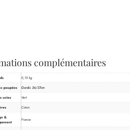
rmations complémentaires
ds
0,15 kg
ux poupées
Gordis 34/37cm
s unies
Vert
ères
Coton
gn &
France
ppement