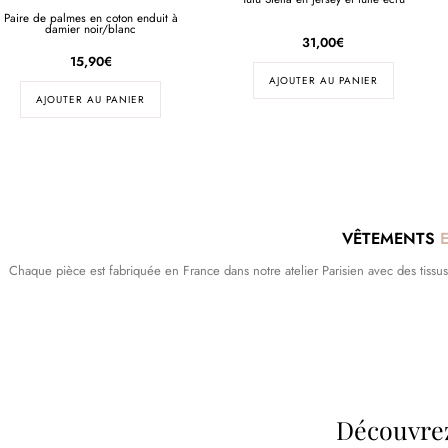
Paire de palmes en coton enduit à
damier noir/blanc
31,00
€
15,90
€
AJOUTER AU PANIER
AJOUTER AU PANIER
VÊTEMENTS
Chaque pièce est fabriquée en France dans notre atelier Parisien avec des tissus dé
Découvrez