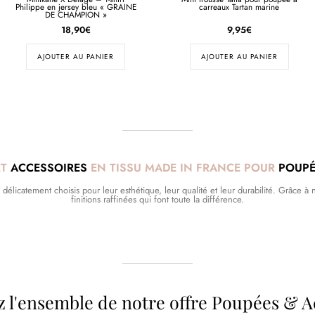
Philippe en jersey bleu « GRAINE
carreaux Tartan marine
DE CHAMPION »
18,90
€
9,95
€
AJOUTER AU PANIER
AJOUTER AU PANIER
ET
ACCESSOIRES
EN TISSU MADE IN FRANCE POUR
POUPÉ
licatement choisis pour leur esthétique, leur qualité et leur durabilité. Grâce à no
finitions raffinées qui font toute la différence.
 l'ensemble de notre offre Poupées & A