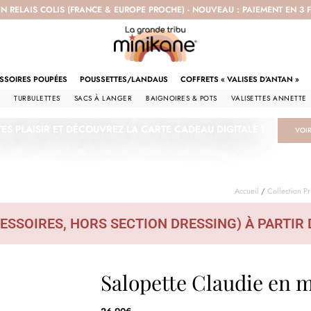
EN RELAIS COLIS (FRANCE & EUROPE PROCHE) - NOUVEAU : PAIEMENT EN 3
SSOIRES POUPÉES
POUSSETTES/LANDAUS
COFFRETS « VALISES D’ANTAN »
S
TURBULETTES
SACS À LANGER
BAIGNOIRES & POTS
VALISETTES ANNETTE
TES PLAISIR ET DÉCOUVREZ LA CARTE CADEAU DIGITALE !
VOI
Accueil
/
Collection P
ESSOIRES, HORS SECTION DRESSING) À PARTIR 
Salopette Claudie en m