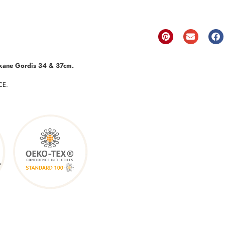
ikane Gordis 34 & 37cm.
CE.