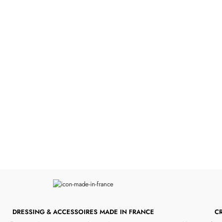
Poupées Minikane
Dressing Gordis
Gordis
37cm
Des bouilles à croquer
Défilé de styles
VOIR
VOIR
DRESSING & ACCESSOIRES MADE IN FRANCE
C