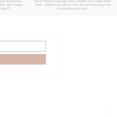
gne et garanties
Nous n'utilisons que des tissus certifiés par le label Oeko-
cahier des charges
Tex®. L'attention portée au choix de nos fournisseurs est
ormes CE.
primordiale pour nous.