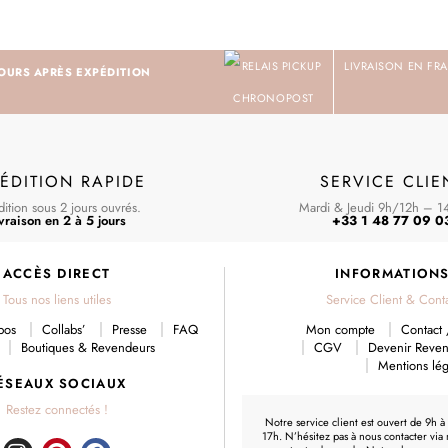
LIVRAISON EN FRA
JOURS APRÈS EXPÉDITION
ÉDITION RAPIDE
SERVICE CLIE
ition sous 2 jours ouvrés.
Mardi & Jeudi 9h/12h – 1
vraison en 2 à 5 jours
+33 1 48 77 09 0
ACCÈS DIRECT
INFORMATION
Tous nos liens utiles
Service Client & Cont
pos
Collabs’
Presse
FAQ
Mon compte
Contact 
Boutiques & Revendeurs
CGV
Devenir Reve
Mentions lég
ÉSEAUX SOCIAUX
Restez connectés !
Notre service client est ouvert de 9h à
17h. N’hésitez pas à nous contacter
via