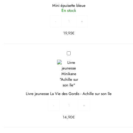
Mini épuisette bleue
En stock
-
+
19,95
€
Livre
jeunesse
La
Vie
des
Gordis
-
Achille
sur
son
île
Livre jeunesse La Vie des Gordis - Achille sur son île
-
+
14,90
€