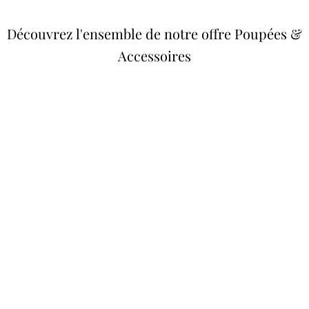
Découvrez l'ensemble de notre offre Poupées &
Accessoires
Poupées Minikane
Dressing Gordis 34 &
Gordis
37cm
Des bouilles à croquer
Défilé de styles
VOIR
VOIR