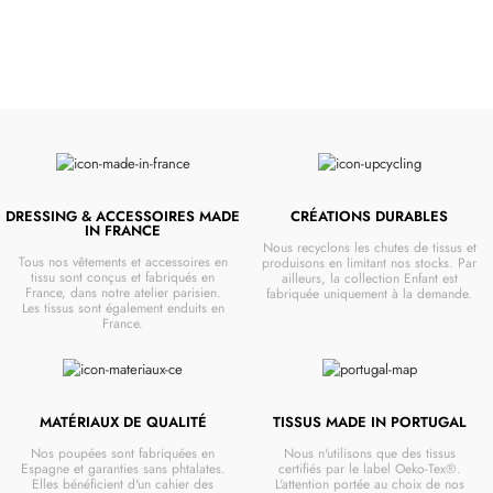
DRESSING & ACCESSOIRES MADE
CRÉATIONS DURABLES
IN FRANCE
Nous recyclons les chutes de tissus et
Tous nos vêtements et accessoires en
produisons en limitant nos stocks. Par
tissu sont conçus et fabriqués en
ailleurs, la collection Enfant est
France, dans notre atelier parisien.
fabriquée uniquement à la demande.
Les tissus sont également enduits en
France.
MATÉRIAUX DE QUALITÉ
TISSUS MADE IN PORTUGAL
Nos poupées sont fabriquées en
Nous n'utilisons que des tissus
Espagne et garanties sans phtalates.
certifiés par le label Oeko-Tex®.
Elles bénéficient d'un cahier des
L'attention portée au choix de nos