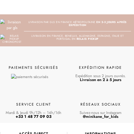
LIVRAISON PAR GLS EN FRANCE MÉTROPOLITAINE
EN 2-3 JOURS APRÈS
EXPÉDITION
LIVRAISON EN FRANCE, BENELUX, ALLEMAGNE, ESPAGNE, ITALIE ET
PORTUGAL EN
RELAIS PICKUP
PAIEMENTS SÉCURISÉS
EXPÉDITION RAPIDE
Expédition sous 2 jours ouvrés.
Livraison en 2 à 5 jours
SERVICE CLIENT
RÉSEAUX SOCIAUX
Mardi & Jeudi 9h/12h – 14h/16h
Suivez-nous sur Instagram
+33 1 48 77 09 03
@minikane_for_kids
ACCÈS DIRECT
INFORMATIONS