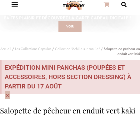
FAÎTES PLAISIR ET DÉCOUVREZ LA CARTE CADEAU DIGITALE !
VOIR
Accueil
/
Les Collections Capsules
/
Collection "Achille sur son île"
/ Salopette de pêcheur en
enduit vert kaki
EXPÉDITION MINI PANCHAS (POUPÉES ET
ACCESSOIRES, HORS SECTION DRESSING) À
PARTIR DU 17 AOÛT
×
Salopette de pêcheur en enduit vert kaki