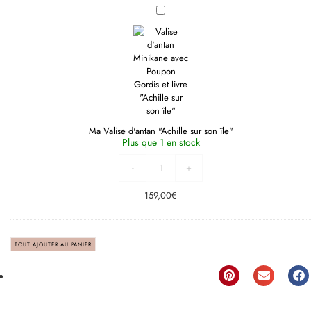
Ma
Valise
d'antan
"Achille
sur
son
île"
Ma Valise d'antan "Achille sur son île"
Plus que 1 en stock
-
+
159,00
€
TOUT AJOUTER AU PANIER