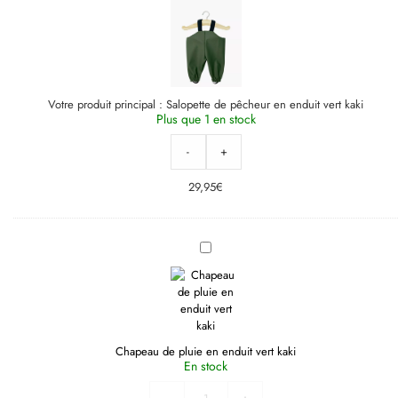
en
enduit
vert
kaki
Votre produit principal :
Salopette de pêcheur en enduit vert kaki
Plus que 1 en stock
-
+
29,95
€
Chapeau
de
pluie
en
enduit
vert
kaki
Chapeau de pluie en enduit vert kaki
En stock