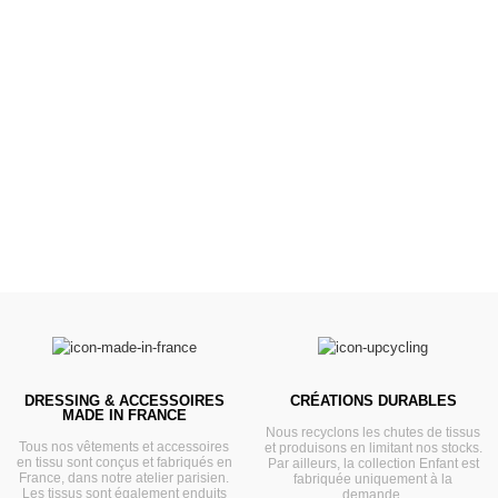
Poussettes &
Landaus
Prêts pour l'évasion
VOIR
DRESSING & ACCESSOIRES
CRÉATIONS DURABLES
MADE IN FRANCE
Nous recyclons les chutes de tissus
Tous nos vêtements et accessoires
et produisons en limitant nos stocks.
en tissu sont conçus et fabriqués en
Par ailleurs, la collection Enfant est
France, dans notre atelier parisien.
fabriquée uniquement à la
Les tissus sont également enduits
demande.