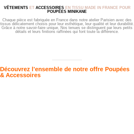
VÊTEMENTS
ET
ACCESSOIRES
EN TISSU MADE IN FRANCE POUR
POUPÉES MINIKANE
Chaque pièce est fabriquée en France dans notre atelier Parisien avec des
tissus délicatement choisis pour leur esthétique, leur qualité et leur durabilité.
Grâce à notre savoir-faire unique, Nos tenues se distinguent par leurs petits
détails et leurs finitions raffinées qui font toute la différence.
Découvrez l'ensemble de notre offre Poupées
& Accessoires
Poupées Minikane
Dressing Gordis 34
Gordis
& 37cm
Des bouilles à croquer
Défilé de styles