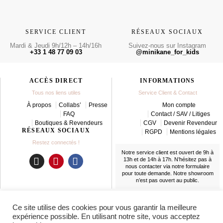
SERVICE CLIENT
RÉSEAUX SOCIAUX
Mardi & Jeudi 9h/12h – 14h/16h
Suivez-nous sur Instagram
+33 1 48 77 09 03
@minikane_for_kids
ACCÈS DIRECT
INFORMATIONS
Tous nos liens utiles
Service Client & Contact
À propos
Collabs’
Presse
Mon compte
FAQ
Contact / SAV / Litiges
Boutiques & Revendeurs
CGV
Devenir Revendeur
RÉSEAUX SOCIAUX
RGPD
Mentions légales
Restez connectés !
Notre service client est ouvert de 9h à
13h et de 14h à 17h. N’hésitez pas à
nous contacter
via notre formulaire
I
P
F
pour toute demande. Notre showroom
n
i
a
n’est pas ouvert au public.
s
n
c
t
t
e
LIVRAISON
Ce site utilise des cookies pour vous garantir la meilleure
a
e
b
En France et partout dans le monde
expérience possible. En utilisant notre site, vous acceptez
g
r
o