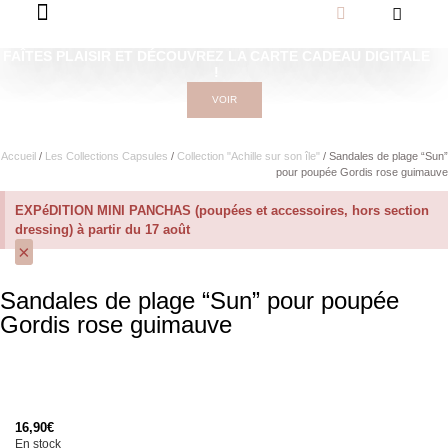
FAÎTES PLAISIR ET DÉCOUVREZ LA CARTE CADEAU DIGITALE
!
VOIR
Accueil
/
Les Collections Capsules
/
Collection "Achille sur son île"
/ Sandales de plage “Sun”
pour poupée Gordis rose guimauve
EXPéDITION MINI PANCHAS (poupées et accessoires, hors section
dressing) à partir du 17 août
×
Sandales de plage “Sun” pour poupée
Gordis rose guimauve
16,90
€
En stock