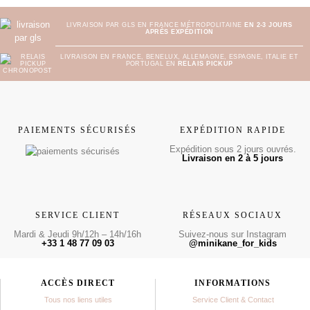
LIVRAISON PAR GLS EN FRANCE MÉTROPOLITAINE
EN 2-3 JOURS
APRÈS EXPÉDITION
LIVRAISON EN FRANCE, BENELUX, ALLEMAGNE, ESPAGNE, ITALIE ET
PORTUGAL EN
RELAIS PICKUP
PAIEMENTS SÉCURISÉS
EXPÉDITION RAPIDE
Expédition sous 2 jours ouvrés.
Livraison en 2 à 5 jours
SERVICE CLIENT
RÉSEAUX SOCIAUX
Mardi & Jeudi 9h/12h – 14h/16h
Suivez-nous sur Instagram
+33 1 48 77 09 03
@minikane_for_kids
ACCÈS DIRECT
INFORMATIONS
Tous nos liens utiles
Service Client & Contact