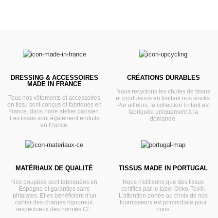
DRESSING & ACCESSOIRES
CRÉATIONS DURABLES
MADE IN FRANCE
Nous recyclons les chutes de tissus
Tous nos vêtements et accessoires
et produisons en limitant nos stocks.
en tissu sont conçus et fabriqués en
Par ailleurs, la collection Enfant est
France, dans notre atelier parisien.
fabriquée uniquement à la
Les tissus sont également enduits
demande.
en France.
MATÉRIAUX DE QUALITÉ
TISSUS MADE IN PORTUGAL
Nos poupées sont fabriquées en
Nous n'utilisons que des tissus
Espagne et garanties sans
certifiés par le label Oeko-Tex®.
phtalates. Elles bénéficient d'un
L'attention portée au choix de nos
cahier des charges rigoureux,
fournisseurs est primordiale pour
respectueux des normes CE.
nous.