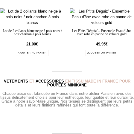
Lot de 2 collants blanc neige à pois noirs /
Les P’tits Déguiz’ – Ensemble Peau d’âne
noir charbon à pois blancs
avec robe en panne de velours gold
21,00
€
49,95
€
AJOUTER AU PANIER
AJOUTER AU PANIER
VÊTEMENTS
ET
ACCESSOIRES
EN TISSU MADE IN FRANCE POUR
POUPÉES MINIKANE
Chaque pièce est fabriquée en France dans notre atelier Parisien avec des
tissus délicatement choisis pour leur esthétique, leur qualité et leur durabilité.
Grâce à notre savoir-faire unique, Nos tenues se distinguent par leurs petits
détails et leurs finitions raffinées qui font toute la différence.