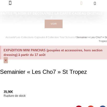
FAÎTES PLAISIR ET DÉCOUVREZ LA CARTE CADEAU DIGITALE
!
VOIR
Accueil
/
Les Collections Capsules
/
Collection Tout Schuss
/ Semainier « Les Cho7 » St
Tropez
EXPéDITION MINI PANCHAS (poupées et accessoires, hors section
dressing) à partir du 17 août
×
Semainier « Les Cho7 » St Tropez
35,90
€
Rupture de stock