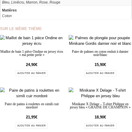
Bleu, Lin/écru, Marron, Rose, Rouge
Matières
Coton
SUR LE MÊME THÈME
Maillot de bain 1 pièce Ondine en jersey écru
Paire de palmes en coton enduit à damier
« ma petite perle »
noir/blanc
24,90
€
15,90
€
AJOUTER AU PANIER
AJOUTER AU PANIER
Paire de patins à roulettes en simili cuir
Minikane X Delage – T-shirt Philippe en
mordoré
jersey bleu « GRAINE DE CHAMPION »
21,95
€
18,90
€
AJOUTER AU PANIER
AJOUTER AU PANIER