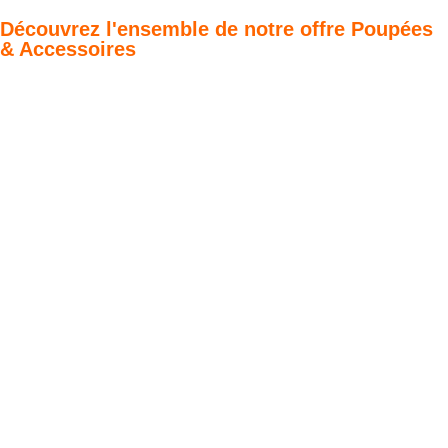
Découvrez l'ensemble de notre offre Poupées
& Accessoires
Poupées Minikane
Dressing Gordis 34
Gordis
& 37cm
Des bouilles à croquer
Défilé de styles
VOIR
VOIR