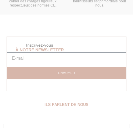
cahier des charges rigoureux,
fournisseurs est primordiale pour
respectueux des normes CE.
nous.
Inscrivez-vous
À NOTRE NEWSLETTER
ENVOYER
ILS PARLENT DE NOUS