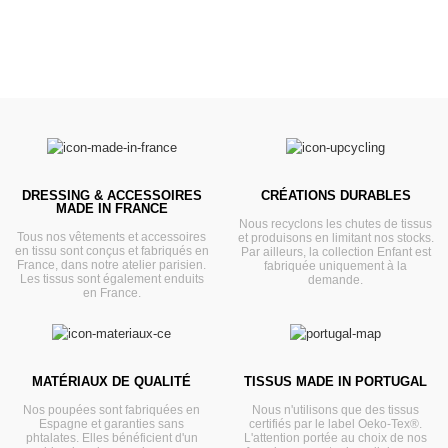
DRESSING & ACCESSOIRES
CRÉATIONS DURABLES
MADE IN FRANCE
Nous recyclons les chutes de tissus
Tous nos vêtements et accessoires
et produisons en limitant nos stocks.
en tissu sont conçus et fabriqués en
Par ailleurs, la collection Enfant est
France, dans notre atelier parisien.
fabriquée uniquement à la
Les tissus sont également enduits
demande.
en France.
MATÉRIAUX DE QUALITÉ
TISSUS MADE IN PORTUGAL
Nos poupées sont fabriquées en
Nous n'utilisons que des tissus
Espagne et garanties sans
certifiés par le label Oeko-Tex®.
phtalates. Elles bénéficient d'un
L'attention portée au choix de nos