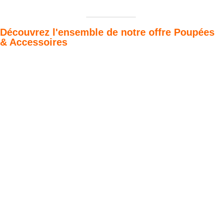
Découvrez l'ensemble de notre offre Poupées
& Accessoires
Poupées Minikane
Dressing Gordis 34
Gordis
& 37cm
Des bouilles à croquer
Défilé de styles
VOIR
VOIR