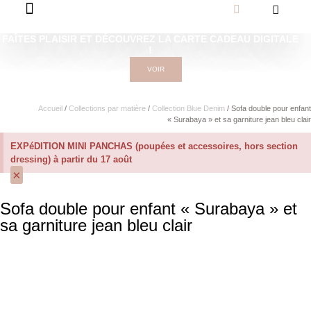
FAÎTES PLAISIR ET DÉCOUVREZ LA CARTE CADEAU DIGITALE
!
VOIR
Accueil
/
Collections par matière
/
Collection Blue Denim
/ Sofa double pour enfant
« Surabaya » et sa garniture jean bleu clair
EXPéDITION MINI PANCHAS (poupées et accessoires, hors section
dressing) à partir du 17 août
×
Sofa double pour enfant « Surabaya » et
sa garniture jean bleu clair