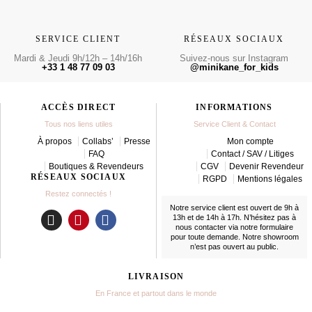
SERVICE CLIENT
RÉSEAUX SOCIAUX
Mardi & Jeudi 9h/12h – 14h/16h
Suivez-nous sur Instagram
+33 1 48 77 09 03
@minikane_for_kids
ACCÈS DIRECT
INFORMATIONS
Tous nos liens utiles
Service Client & Contact
À propos
Collabs’
Presse
Mon compte
FAQ
Contact / SAV / Litiges
Boutiques & Revendeurs
CGV
Devenir Revendeur
RÉSEAUX SOCIAUX
RGPD
Mentions légales
Restez connectés !
Notre service client est ouvert de 9h à
13h et de 14h à 17h. N’hésitez pas à
nous contacter
via notre formulaire
I
P
F
pour toute demande. Notre showroom
n
i
a
n’est pas ouvert au public.
s
n
c
t
t
e
LIVRAISON
a
e
b
En France et partout dans le monde
g
r
o