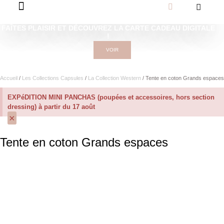
FAÎTES PLAISIR ET DÉCOUVREZ LA CARTE CADEAU DIGITALE
!
VOIR
Accueil
/
Les Collections Capsules
/
La Collection Western
/ Tente en coton Grands espaces
EXPéDITION MINI PANCHAS (poupées et accessoires, hors section
dressing) à partir du 17 août
×
Tente en coton Grands espaces