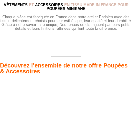
VÊTEMENTS
ET
ACCESSOIRES
EN TISSU MADE IN FRANCE POUR
POUPÉES MINIKANE
Chaque pièce est fabriquée en France dans notre atelier Parisien avec des
tissus délicatement choisis pour leur esthétique, leur qualité et leur durabilité.
Grâce à notre savoir-faire unique, Nos tenues se distinguent par leurs petits
détails et leurs finitions raffinées qui font toute la différence.
Découvrez l'ensemble de notre offre Poupées
& Accessoires
Poupées Minikane
Dressing Gordis 34
Gordis
& 37cm
Des bouilles à croquer
Défilé de styles
VOIR
VOIR