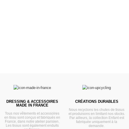
Poussettes &
Landaus
Prêts pour l'évasion
VOIR
DRESSING & ACCESSOIRES
CRÉATIONS DURABLES
MADE IN FRANCE
Nous recyclons les chutes de tissus
Tous nos vêtements et accessoires
et produisons en limitant nos stocks.
en tissu sont conçus et fabriqués en
Par ailleurs, la collection Enfant est
France, dans notre atelier parisien.
fabriquée uniquement à la
Les tissus sont également enduits
demande.