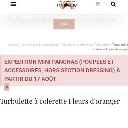
FAÎTES PLAISIR ET DÉCOUVREZ LA CARTE CADEAU DIGITALE !
VOIR
Accueil
/
Les Meubles & Accessoires
/
Petite Puériculture
/
Les Turbulettes
/ Turbulette à
colerette Fleurs d’oranger
EXPÉDITION MINI PANCHAS (POUPÉES ET
ACCESSOIRES, HORS SECTION DRESSING) À
PARTIR DU 17 AOÛT
×
Turbulette à colerette Fleurs d’oranger