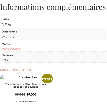
Informations complémentaires
Poids
0,25 kg
Dimensions
29 × 18 cm
Motifs
Fleurs d'oranger
Matières
Coton
SUR LE MÊME THÈME
Promo !
*Landau rétro « Séraphine » pour
poupées et poupons
89,90
€
39,00
€
AJOUTER AU PANIER