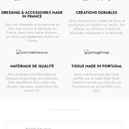
DRESSING & ACCESSOIRES MADE
CRÉATIONS DURABLES
IN FRANCE
Nous recyclons les chutes de tissus et
Tous nos vêtements et accessoires en
produisons en limitant nos stocks. Par
tissu sont conçus et fabriqués en
ailleurs, la collection Enfant est
France, dans notre atelier parisien.
fabriquée uniquement à la demande.
Les tissus sont également enduits en
France.
MATÉRIAUX DE QUALITÉ
TISSUS MADE IN PORTUGAL
Nos poupées sont fabriquées en
Nous n'utilisons que des tissus
Espagne et garanties sans phtalates.
certifiés par le label Oeko-Tex®.
Elles bénéficient d'un cahier des
L'attention portée au choix de nos
charges rigoureux, respectueux des
fournisseurs est primordiale pour
normes CE.
nous.
Inscrivez-vous