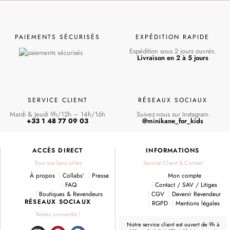
PAIEMENTS SÉCURISÉS
EXPÉDITION RAPIDE
Expédition sous 2 jours ouvrés.
Livraison en 2 à 5 jours
SERVICE CLIENT
RÉSEAUX SOCIAUX
Mardi & Jeudi 9h/12h – 14h/16h
Suivez-nous sur Instagram
+33 1 48 77 09 03
@minikane_for_kids
ACCÈS DIRECT
INFORMATIONS
Tous nos liens utiles
Service Client & Contact
À propos
Collabs’
Presse
Mon compte
FAQ
Contact / SAV / Litiges
Boutiques & Revendeurs
CGV
Devenir Revendeur
RÉSEAUX SOCIAUX
RGPD
Mentions légales
Restez connectés !
Notre service client est ouvert de 9h à