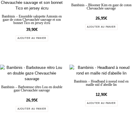
Bambinis – Bloomer Kim en gaze de coton
Chevauchée sauvage
Bambinis – Ensemble salopette Antonin en
26,95
€
gaze de coton Chevauchée sauvage et son
bonnet Tico en jersey écru
AJOUTER AU PANIER
39,90
€
AJOUTER AU PANIER
Bambinis – Headband à noeud rond en
maille nid d’abeille lin
Bambinis – Barboteuse rétro Lou en double
gaze Chevauchée sauvage
12,90
€
26,95
€
AJOUTER AU PANIER
AJOUTER AU PANIER