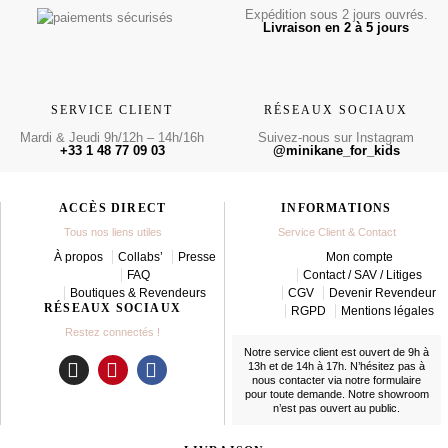
Expédition sous 2 jours ouvrés.
Livraison en 2 à 5 jours
SERVICE CLIENT
RÉSEAUX SOCIAUX
Mardi & Jeudi 9h/12h – 14h/16h
Suivez-nous sur Instagram
+33 1 48 77 09 03
@minikane_for_kids
ACCÈS DIRECT
INFORMATIONS
Tous nos liens utiles
Service Client & Contact
À propos
Collabs’
Presse
Mon compte
FAQ
Contact / SAV / Litiges
Boutiques & Revendeurs
CGV
Devenir Revendeur
RÉSEAUX SOCIAUX
RGPD
Mentions légales
Restez connectés !
Notre service client est ouvert de 9h à
13h et de 14h à 17h. N’hésitez pas à
nous contacter
via notre formulaire
I
P
F
pour toute demande. Notre showroom
n
i
a
n’est pas ouvert au public.
s
n
c
t
t
e