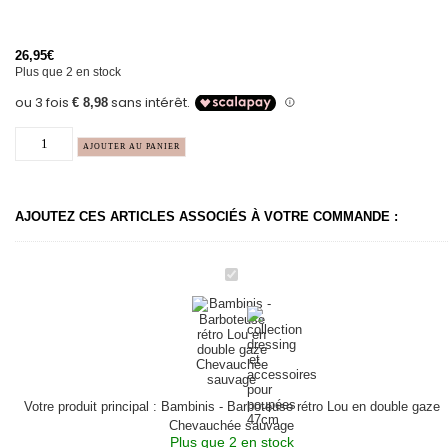
26,95
€
Plus que 2 en stock
AJOUTER AU PANIER
AJOUTEZ CES ARTICLES ASSOCIÉS À VOTRE COMMANDE :
Bambinis
-
Barboteuse
rétro
Lou
en
double
gaze
Chevauchée
sauvage
Votre produit principal :
Bambinis - Barboteuse rétro Lou en double gaze
Chevauchée sauvage
Plus que 2 en stock