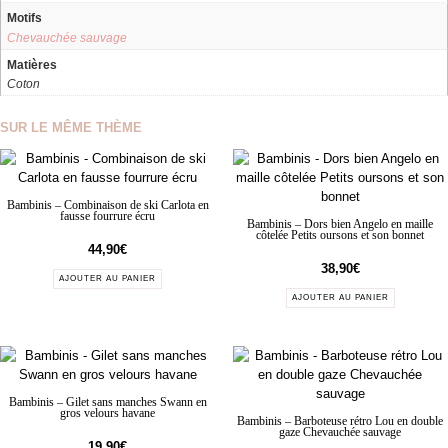
Motifs
Chevauchée sauvage
Matières
Coton
SUR LE MÊME THÈME
Bambinis – Combinaison de ski Carlota en
fausse fourrure écru
Bambinis – Dors bien Angelo en maille
côtelée Petits oursons et son bonnet
44,90
€
38,90
€
AJOUTER AU PANIER
AJOUTER AU PANIER
Bambinis – Gilet sans manches Swann en
gros velours havane
Bambinis – Barboteuse rétro Lou en double
gaze Chevauchée sauvage
19,90
€