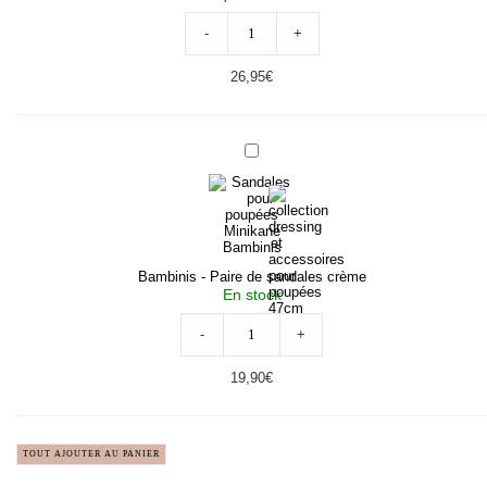
-
+
26,95
€
Bambinis
-
Paire
de
sandales
crème
Bambinis - Paire de sandales crème
En stock
-
+
19,90
€
TOUT AJOUTER AU PANIER