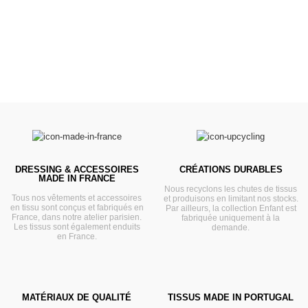
VOIR
DRESSING & ACCESSOIRES
CRÉATIONS DURABLES
MADE IN FRANCE
Nous recyclons les chutes de tissus
Tous nos vêtements et accessoires
et produisons en limitant nos stocks.
en tissu sont conçus et fabriqués en
Par ailleurs, la collection Enfant est
France, dans notre atelier parisien.
fabriquée uniquement à la
Les tissus sont également enduits
demande.
en France.
MATÉRIAUX DE QUALITÉ
TISSUS MADE IN PORTUGAL