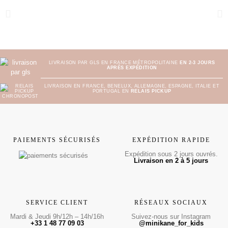
LIVRAISON PAR GLS EN FRANCE MÉTROPOLITAINE
EN 2-3 JOURS
APRÈS EXPÉDITION
LIVRAISON EN FRANCE, BENELUX, ALLEMAGNE, ESPAGNE, ITALIE ET
PORTUGAL EN
RELAIS PICKUP
PAIEMENTS SÉCURISÉS
EXPÉDITION RAPIDE
Expédition sous 2 jours ouvrés.
Livraison en 2 à 5 jours
SERVICE CLIENT
RÉSEAUX SOCIAUX
Mardi & Jeudi 9h/12h – 14h/16h
Suivez-nous sur Instagram
+33 1 48 77 09 03
@minikane_for_kids