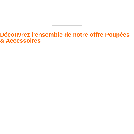
Découvrez l'ensemble de notre offre Poupées
& Accessoires
Poupées Minikane
Dressing Gordis 34
Gordis
& 37cm
Des bouilles à croquer
Défilé de styles
VOIR
VOIR