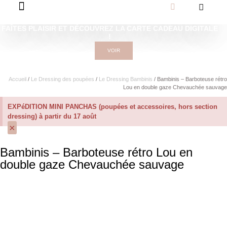
FAÎTES PLAISIR ET DÉCOUVREZ LA CARTE CADEAU DIGITALE
!
VOIR
Accueil
/
Le Dressing des poupées
/
Le Dressing Bambinis
/ Bambinis – Barboteuse rétro
Lou en double gaze Chevauchée sauvage
EXPéDITION MINI PANCHAS (poupées et accessoires, hors section
dressing) à partir du 17 août
×
Bambinis – Barboteuse rétro Lou en
double gaze Chevauchée sauvage