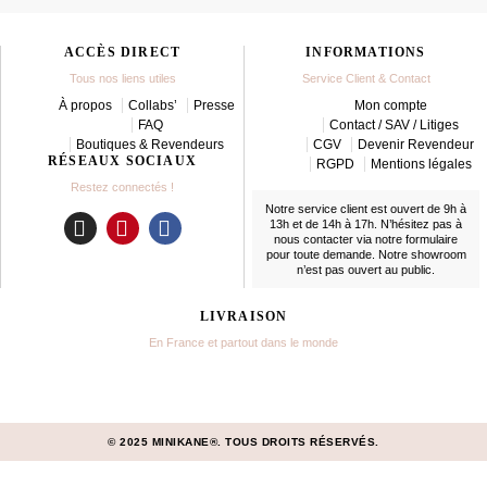
ACCÈS DIRECT
INFORMATIONS
Tous nos liens utiles
Service Client & Contact
À propos
Collabs’
Presse
Mon compte
FAQ
Contact / SAV / Litiges
Boutiques & Revendeurs
CGV
Devenir Revendeur
RÉSEAUX SOCIAUX
RGPD
Mentions légales
Restez connectés !
Notre service client est ouvert de 9h à
13h et de 14h à 17h. N’hésitez pas à
nous contacter
via notre formulaire
I
P
F
pour toute demande. Notre showroom
n
i
a
n’est pas ouvert au public.
s
n
c
t
t
e
LIVRAISON
a
e
b
En France et partout dans le monde
g
r
o
r
e
o
a
s
k
m
t
© 2025 MINIKANE®. TOUS DROITS RÉSERVÉS.