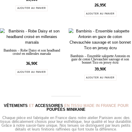
26,95
€
AJOUTER AU PANIER
AJOUTER AU PANIER
Bambinis – Robe Daisy et son headband
croisé en milleraies marsala
Bambinis – Ensemble salopette Antonin en
gaze de coton Chevauchée sauvage et son
bonnet Tico en jersey écru
36,90
€
39,90
€
AJOUTER AU PANIER
AJOUTER AU PANIER
VÊTEMENTS
ET
ACCESSOIRES
EN TISSU MADE IN FRANCE POUR
POUPÉES MINIKANE
Chaque pièce est fabriquée en France dans notre atelier Parisien avec des
tissus délicatement choisis pour leur esthétique, leur qualité et leur durabilité.
Grâce à notre savoir-faire unique, Nos tenues se distinguent par leurs petits
détails et leurs finitions raffinées qui font toute la différence.