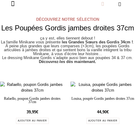
DÉCOUVREZ NOTRE SÉLECTION
Les Poupées Gordis jambes droites 37cm
ça y est, elles tiennent debout !
La famille Minikane vous présente
les Grandes Sœurs des Gordis 34cm !
.
À peine plus grandes que leurs comparses (+3cm), les poupées Gordis
articulées à jambes droites et qui sentent bons la vanille intègrent la tribu
Minikane, à vous d’écrire leur histoire…
Le dressing Minikane Gordis s’adapte aussi bien aux poupées 34 & 37 cm.
Découvrez-les dès maintenant.
Rafaello, poupon Gordis jambes droites
Louisa, poupée Gordis jambes droites 37cm
37cm
39,95
€
44,90
€
AJOUTER AU PANIER
AJOUTER AU PANIER