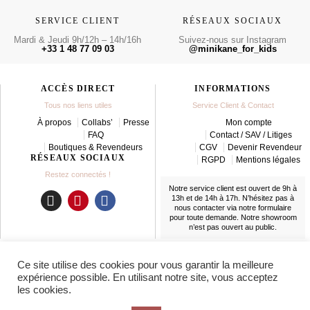
SERVICE CLIENT
RÉSEAUX SOCIAUX
Mardi & Jeudi 9h/12h – 14h/16h
Suivez-nous sur Instagram
+33 1 48 77 09 03
@minikane_for_kids
ACCÈS DIRECT
INFORMATIONS
Tous nos liens utiles
Service Client & Contact
À propos
Collabs’
Presse
Mon compte
FAQ
Contact / SAV / Litiges
Boutiques & Revendeurs
CGV
Devenir Revendeur
RÉSEAUX SOCIAUX
RGPD
Mentions légales
Restez connectés !
Notre service client est ouvert de 9h à
13h et de 14h à 17h. N’hésitez pas à
nous contacter
via notre formulaire
I
P
F
pour toute demande. Notre showroom
n
i
a
n’est pas ouvert au public.
s
n
c
t
t
e
LIVRAISON
Ce site utilise des cookies pour vous garantir la meilleure
a
e
b
En France et partout dans le monde
expérience possible. En utilisant notre site, vous acceptez
g
r
o
les cookies.
r
e
o
a
s
k