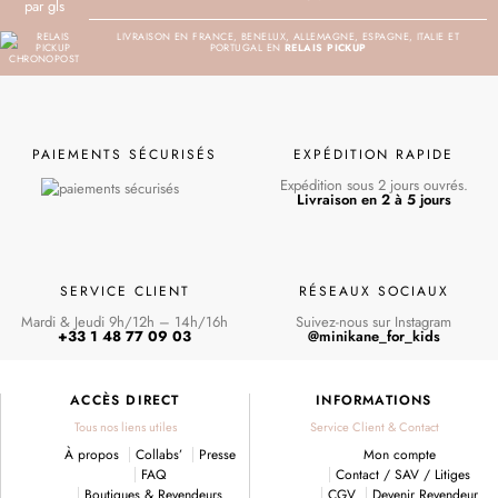
LIVRAISON EN FRANCE, BENELUX, ALLEMAGNE, ESPAGNE, ITALIE ET
PORTUGAL EN
RELAIS PICKUP
PAIEMENTS SÉCURISÉS
EXPÉDITION RAPIDE
Expédition sous 2 jours ouvrés.
Livraison en 2 à 5 jours
SERVICE CLIENT
RÉSEAUX SOCIAUX
Mardi & Jeudi 9h/12h – 14h/16h
Suivez-nous sur Instagram
+33 1 48 77 09 03
@minikane_for_kids
ACCÈS DIRECT
INFORMATIONS
Tous nos liens utiles
Service Client & Contact
À propos
Collabs’
Presse
Mon compte
FAQ
Contact / SAV / Litiges
Boutiques & Revendeurs
CGV
Devenir Revendeur