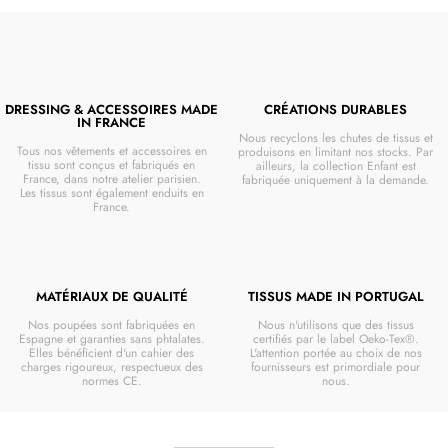
DRESSING & ACCESSOIRES MADE
CRÉATIONS DURABLES
IN FRANCE
Nous recyclons les chutes de tissus et
Tous nos vêtements et accessoires en
produisons en limitant nos stocks. Par
tissu sont conçus et fabriqués en
ailleurs, la collection Enfant est
France, dans notre atelier parisien.
fabriquée uniquement à la demande.
Les tissus sont également enduits en
France.
MATÉRIAUX DE QUALITÉ
TISSUS MADE IN PORTUGAL
Nos poupées sont fabriquées en
Nous n'utilisons que des tissus
Espagne et garanties sans phtalates.
certifiés par le label Oeko-Tex®.
Elles bénéficient d'un cahier des
L'attention portée au choix de nos
charges rigoureux, respectueux des
fournisseurs est primordiale pour
normes CE.
nous.