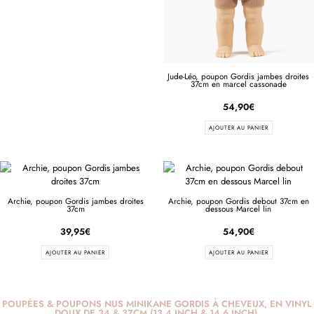
Jude-Léo, poupon Gordis jambes droites
37cm en marcel cassonade
54,90
€
AJOUTER AU PANIER
Archie, poupon Gordis jambes droites
Archie, poupon Gordis debout 37cm en
37cm
dessous Marcel lin
39,95
€
54,90
€
AJOUTER AU PANIER
AJOUTER AU PANIER
POUPÉES & POUPONS NUS MINIKANE GORDIS À CHEVEUX, EN VINYL
DOUX DE 34 & 37CM (13,4 INCH & 14,6 INCH).