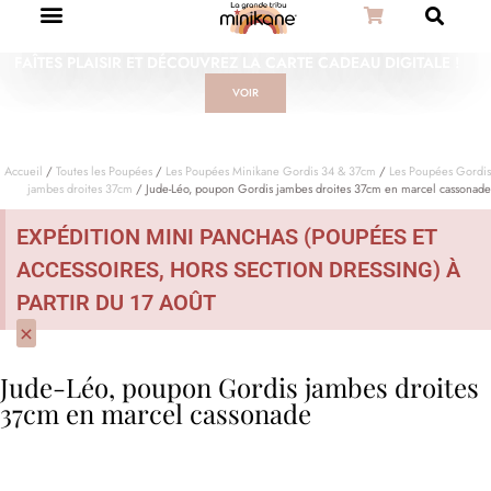
FAÎTES PLAISIR ET DÉCOUVREZ LA CARTE CADEAU DIGITALE !
VOIR
Accueil
/
Toutes les Poupées
/
Les Poupées Minikane Gordis 34 & 37cm
/
Les Poupées Gordis
jambes droites 37cm
/ Jude-Léo, poupon Gordis jambes droites 37cm en marcel cassonade
EXPÉDITION MINI PANCHAS (POUPÉES ET
ACCESSOIRES, HORS SECTION DRESSING) À
PARTIR DU 17 AOÛT
×
Jude-Léo, poupon Gordis jambes droites
37cm en marcel cassonade