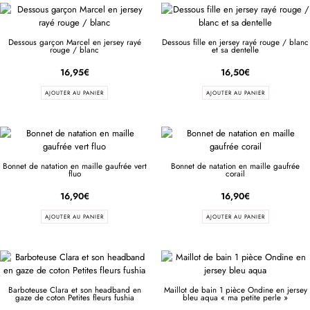
Dessous garçon Marcel en jersey rayé
Dessous fille en jersey rayé rouge / blanc
rouge / blanc
et sa dentelle
16,95
€
16,50
€
AJOUTER AU PANIER
AJOUTER AU PANIER
Bonnet de natation en maille gaufrée vert
Bonnet de natation en maille gaufrée
fluo
corail
16,90
€
16,90
€
AJOUTER AU PANIER
AJOUTER AU PANIER
Barboteuse Clara et son headband en
Maillot de bain 1 pièce Ondine en jersey
gaze de coton Petites fleurs fushia
bleu aqua « ma petite perle »