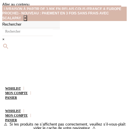
Aller au contenu
LIVRAISON À PARTIR DE 3,90€ EN RELAIS COLIS (FRANCE & EUROPE
PROCHE) - NOUVEAU : PAIEMENT EN 3 FOIS SANS FRAIS AVEC
×
SCALAPAY
Rechercher
×
WISHLIST
MON COMPTE
PANIER
WISHLIST
MON COMPTE
PANIER
⚠️ Si les produits ne s’affichent pas correctement, veuillez s’il-vous-plaît
vider le cache de votre navigateur ⚠️