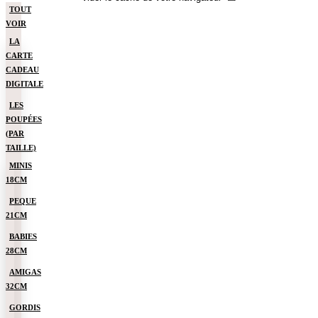
TOUT
VOIR
LA
CARTE
CADEAU
DIGITALE
LES
POUPÉES
(PAR
TAILLE)
MINIS
18CM
PEQUE
21CM
BABIES
28CM
AMIGAS
32CM
GORDIS