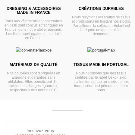
DRESSING & ACCESSOIRES
CRÉATIONS DURABLES
MADE IN FRANCE
Nous recyclons les chutes de tissus
Tous nos vêtements et accessoires
et produisons en limitant nos stocks.
en tissu sont conçus et fabriqués en
Par ailleurs, la collection Enfant est
France, dans notre atelier parisien.
fabriquée uniquement à la
Les tissus sont également enduits
demande.
en France.
MATÉRIAUX DE QUALITÉ
TISSUS MADE IN PORTUGAL
Nos poupées sont fabriquées en
Nous n'utilisons que des tissus
Espagne et garanties sans
certifiés par le label Oeko-Tex®.
phtalates. Elles bénéficient d'un
L'attention portée au choix de nos
cahier des charges rigoureux,
fournisseurs est primordiale pour
respectueux des normes CE.
nous.
Inscrivez-vous