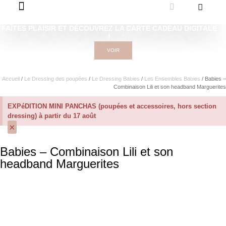
FAÎTES PLAISIR ET DÉCOUVREZ LA CARTE CADEAU DIGITALE
!
VOIR
Accueil
/
Le Dressing des poupées
/
Le Dressing Babies
/
Les Ensembles Babies
/ Babies –
Combinaison Lili et son headband Marguerites
EXPéDITION MINI PANCHAS (poupées et accessoires, hors section
dressing) à partir du 17 août
×
Babies – Combinaison Lili et son
headband Marguerites