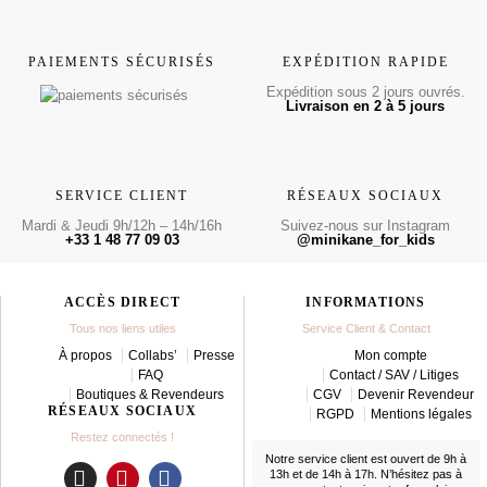
PAIEMENTS SÉCURISÉS
EXPÉDITION RAPIDE
Expédition sous 2 jours ouvrés.
Livraison en 2 à 5 jours
SERVICE CLIENT
RÉSEAUX SOCIAUX
Mardi & Jeudi 9h/12h – 14h/16h
Suivez-nous sur Instagram
+33 1 48 77 09 03
@minikane_for_kids
ACCÈS DIRECT
INFORMATIONS
Tous nos liens utiles
Service Client & Contact
À propos
Collabs’
Presse
Mon compte
FAQ
Contact / SAV / Litiges
Boutiques & Revendeurs
CGV
Devenir Revendeur
RÉSEAUX SOCIAUX
RGPD
Mentions légales
Restez connectés !
Notre service client est ouvert de 9h à
13h et de 14h à 17h. N’hésitez pas à