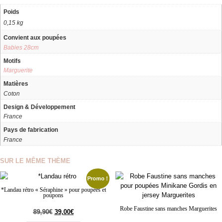
Poids
0,15 kg
Convient aux poupées
Babies 28cm
Motifs
Marguerite
Matières
Coton
Design & Développement
France
Pays de fabrication
France
SUR LE MÊME THÈME
Promo !
*Landau rétro « Séraphine » pour poupées et
poupons
Robe Faustine sans manches Marguerites
89,90
€
39,00
€