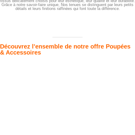
tissus délicatement choisis pour leur esthétique, leur qualité et leur durabilité.
Grâce à notre savoir-faire unique, Nos tenues se distinguent par leurs petits
détails et leurs finitions raffinées qui font toute la différence.
Découvrez l'ensemble de notre offre Poupées
& Accessoires
Poupées Minikane
Dressing Gordis 34
Gordis
& 37cm
Des bouilles à croquer
Défilé de styles
VOIR
VOIR