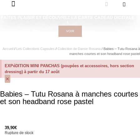
FAÎTES PLAISIR ET DÉCOUVREZ LA CARTE CADEAU DIGITALE
!
VOIR
Accueil
/
Les Collections Capsules
/
Collection de Danse Rosana
/ Babies – Tutu Rosana à
manches courtes et son headband rose pastel
EXPéDITION MINI PANCHAS (poupées et accessoires, hors section
dressing) à partir du 17 août
×
Babies – Tutu Rosana à manches courtes
et son headband rose pastel
39,90
€
Rupture de stock