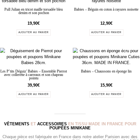
Pull Julian en tricot maille torsadée bleu
Babies – Béguin en coton à rayures noisette
denim et son pochon
19,90
€
12,90
€
AJOUTER AU PANIER
AJOUTER AU PANIER
Les P’tits Déguiz’ Babies – Ensemble Pierrot
Babies – Chaussons en éponge lin
avec collerette à carreaux et son chapeau
pointu
39,90
€
15,90
€
AJOUTER AU PANIER
AJOUTER AU PANIER
VÊTEMENTS
ET
ACCESSOIRES
EN TISSU MADE IN FRANCE POUR
POUPÉES MINIKANE
Chaque pièce est fabriquée en France dans notre atelier Parisien avec des