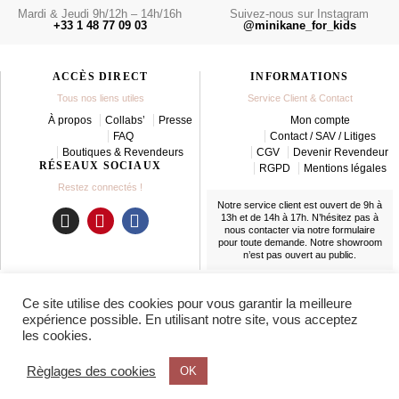
Mardi & Jeudi 9h/12h – 14h/16h
Suivez-nous sur Instagram
+33 1 48 77 09 03
@minikane_for_kids
ACCÈS DIRECT
INFORMATIONS
Tous nos liens utiles
Service Client & Contact
À propos
Collabs’
Presse
Mon compte
FAQ
Contact / SAV / Litiges
Boutiques & Revendeurs
CGV
Devenir Revendeur
RÉSEAUX SOCIAUX
RGPD
Mentions légales
Restez connectés !
Notre service client est ouvert de 9h à
13h et de 14h à 17h. N’hésitez pas à
nous contacter
via notre formulaire
I
P
F
pour toute demande. Notre showroom
n
i
a
n’est pas ouvert au public.
s
n
c
t
t
e
LIVRAISON
Ce site utilise des cookies pour vous garantir la meilleure
a
e
b
En France et partout dans le monde
expérience possible. En utilisant notre site, vous acceptez
g
r
o
les cookies.
r
e
o
a
s
k
Règlages des cookies
OK
m
t
© 2025 MINIKANE®. TOUS DROITS RÉSERVÉS.