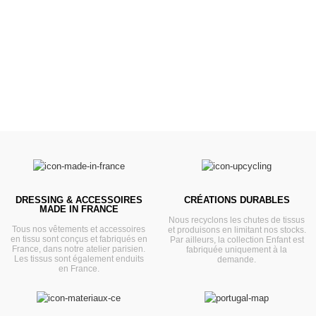
Prêts pour l'évasion
VOIR
DRESSING & ACCESSOIRES
CRÉATIONS DURABLES
MADE IN FRANCE
Nous recyclons les chutes de tissus
Tous nos vêtements et accessoires
et produisons en limitant nos stocks.
en tissu sont conçus et fabriqués en
Par ailleurs, la collection Enfant est
France, dans notre atelier parisien.
fabriquée uniquement à la
Les tissus sont également enduits
demande.
en France.