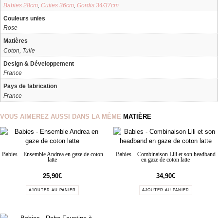
Babies 28cm
,
Cuties 36cm
,
Gordis 34/37cm
Couleurs unies
Rose
Matières
Coton, Tulle
Design & Développement
France
Pays de fabrication
France
VOUS AIMEREZ AUSSI DANS LA MÊME
MATIÈRE
Babies – Ensemble Andrea en gaze de coton
Babies – Combinaison Lili et son headband
latte
en gaze de coton latte
25,90
€
34,90
€
AJOUTER AU PANIER
AJOUTER AU PANIER