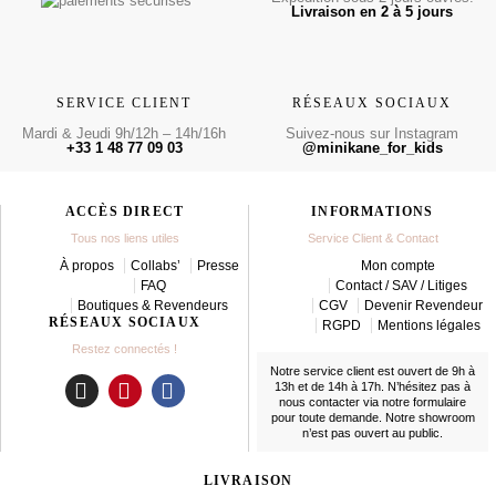
Livraison en 2 à 5 jours
SERVICE CLIENT
RÉSEAUX SOCIAUX
Mardi & Jeudi 9h/12h – 14h/16h
Suivez-nous sur Instagram
+33 1 48 77 09 03
@minikane_for_kids
ACCÈS DIRECT
INFORMATIONS
Tous nos liens utiles
Service Client & Contact
À propos
Collabs’
Presse
Mon compte
FAQ
Contact / SAV / Litiges
Boutiques & Revendeurs
CGV
Devenir Revendeur
RÉSEAUX SOCIAUX
RGPD
Mentions légales
Restez connectés !
Notre service client est ouvert de 9h à
13h et de 14h à 17h. N’hésitez pas à
nous contacter
via notre formulaire
I
P
F
pour toute demande. Notre showroom
n
i
a
n’est pas ouvert au public.
s
n
c
t
t
e
LIVRAISON