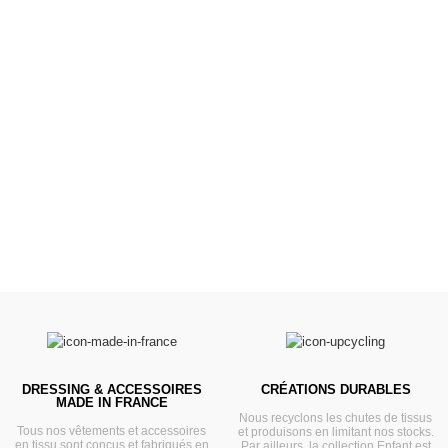
Poussettes &
Landaus
Prêts pour l'évasion
VOIR
DRESSING & ACCESSOIRES
CRÉATIONS DURABLES
MADE IN FRANCE
Nous recyclons les chutes de tissus
Tous nos vêtements et accessoires
et produisons en limitant nos stocks.
en tissu sont conçus et fabriqués en
Par ailleurs, la collection Enfant est