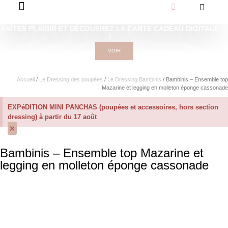
FAÎTES PLAISIR ET DÉCOUVREZ LA CARTE CADEAU DIGITALE
!
VOIR
Accueil
/
Le Dressing des poupées
/
Le Dressing Bambinis
/ Bambinis – Ensemble top
Mazarine et legging en molleton éponge cassonade
EXPéDITION MINI PANCHAS (poupées et accessoires, hors section
dressing) à partir du 17 août
×
Bambinis – Ensemble top Mazarine et
legging en molleton éponge cassonade