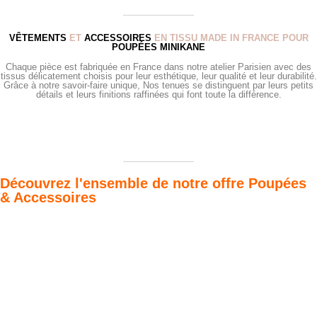
VÊTEMENTS
ET
ACCESSOIRES
EN TISSU MADE IN FRANCE POUR
POUPÉES MINIKANE
Chaque pièce est fabriquée en France dans notre atelier Parisien avec des
tissus délicatement choisis pour leur esthétique, leur qualité et leur durabilité.
Grâce à notre savoir-faire unique, Nos tenues se distinguent par leurs petits
détails et leurs finitions raffinées qui font toute la différence.
Découvrez l'ensemble de notre offre Poupées
& Accessoires
Poupées Minikane
Dressing Gordis 34
Gordis
& 37cm
Des bouilles à croquer
Défilé de styles