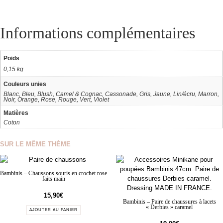
Informations complémentaires
Poids
0,15 kg
Couleurs unies
Blanc, Bleu, Blush, Camel & Cognac, Cassonade, Gris, Jaune, Lin/écru, Marron,
Noir, Orange, Rose, Rouge, Vert, Violet
Matières
Coton
SUR LE MÊME THÈME
Bambinis – Chaussons souris en crochet rose
faits main
15,90
€
Bambinis – Paire de chaussures à lacets
« Derbies » caramel
AJOUTER AU PANIER