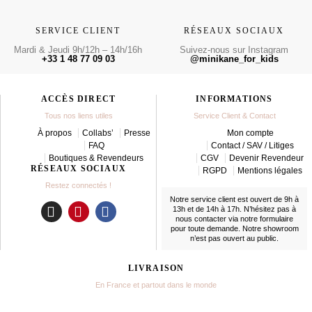
SERVICE CLIENT
RÉSEAUX SOCIAUX
Mardi & Jeudi 9h/12h – 14h/16h
Suivez-nous sur Instagram
+33 1 48 77 09 03
@minikane_for_kids
ACCÈS DIRECT
INFORMATIONS
Tous nos liens utiles
Service Client & Contact
À propos
Collabs’
Presse
Mon compte
FAQ
Contact / SAV / Litiges
Boutiques & Revendeurs
CGV
Devenir Revendeur
RÉSEAUX SOCIAUX
RGPD
Mentions légales
Restez connectés !
Notre service client est ouvert de 9h à
13h et de 14h à 17h. N’hésitez pas à
nous contacter
via notre formulaire
I
P
F
pour toute demande. Notre showroom
n
i
a
n’est pas ouvert au public.
s
n
c
t
t
e
LIVRAISON
a
e
b
En France et partout dans le monde
g
r
o
r
e
o