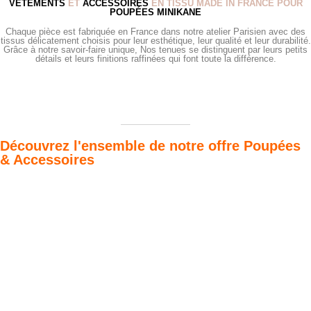
VÊTEMENTS
ET
ACCESSOIRES
EN TISSU MADE IN FRANCE POUR
POUPÉES MINIKANE
Chaque pièce est fabriquée en France dans notre atelier Parisien avec des
tissus délicatement choisis pour leur esthétique, leur qualité et leur durabilité.
Grâce à notre savoir-faire unique, Nos tenues se distinguent par leurs petits
détails et leurs finitions raffinées qui font toute la différence.
Découvrez l'ensemble de notre offre Poupées
& Accessoires
Poupées Minikane
Dressing Gordis 34
Gordis
& 37cm
Des bouilles à croquer
Défilé de styles
VOIR
VOIR