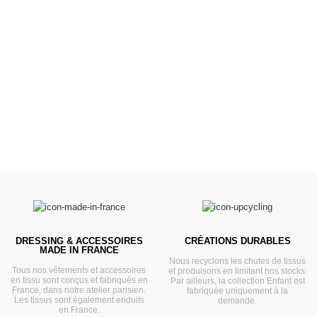
Poussettes &
Landaus
Prêts pour l'évasion
VOIR
DRESSING & ACCESSOIRES
CRÉATIONS DURABLES
MADE IN FRANCE
Nous recyclons les chutes de tissus
Tous nos vêtements et accessoires
et produisons en limitant nos stocks.
en tissu sont conçus et fabriqués en
Par ailleurs, la collection Enfant est
France, dans notre atelier parisien.
fabriquée uniquement à la
Les tissus sont également enduits
demande.
en France.