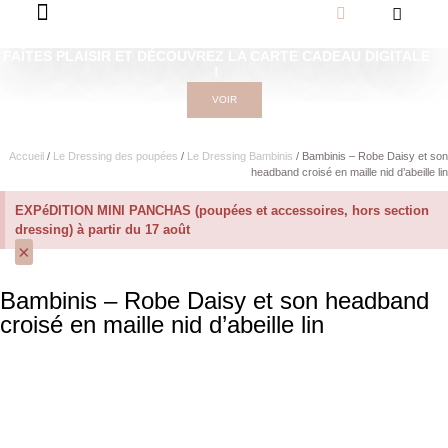
FAÎTES PLAISIR ET DÉCOUVREZ LA CARTE CADEAU DIGITALE
!
VOIR
Accueil
/
Le Dressing des poupées
/
Le Dressing Bambinis
/ Bambinis – Robe Daisy et son
headband croisé en maille nid d’abeille lin
EXPéDITION MINI PANCHAS (poupées et accessoires, hors section
dressing) à partir du 17 août
×
Bambinis – Robe Daisy et son headband
croisé en maille nid d’abeille lin