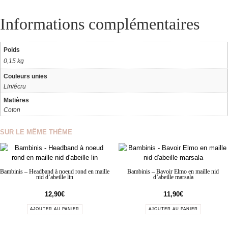
Informations complémentaires
Poids
0,15 kg
Couleurs unies
Lin/écru
Matières
Coton
SUR LE MÊME THÈME
Bambinis – Headband à noeud rond en maille
Bambinis – Bavoir Elmo en maille nid
nid d’abeille lin
d’abeille marsala
12,90
€
11,90
€
AJOUTER AU PANIER
AJOUTER AU PANIER