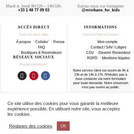
Mardi & Jeudi 9h/12h – 14h/16h
Suivez-nous sur Instagram
+33 1 48 77 09 03
@minikane_for_kids
ACCÈS DIRECT
INFORMATIONS
Tous nos liens utiles
Service Client & Contact
À propos
Collabs’
Presse
Mon compte
FAQ
Contact / SAV / Litiges
Boutiques & Revendeurs
CGV
Devenir Revendeur
RÉSEAUX SOCIAUX
RGPD
Mentions légales
Restez connectés !
Notre service client est ouvert de 9h à
13h et de 14h à 17h. N’hésitez pas à
nous contacter
via notre formulaire
I
P
F
pour toute demande. Notre showroom
n
i
a
n’est pas ouvert au public.
s
n
c
t
t
e
LIVRAISON
Ce site utilise des cookies pour vous garantir la meilleure
a
e
b
En France et partout dans le monde
expérience possible. En utilisant notre site, vous acceptez
g
r
o
les cookies.
r
e
o
a
s
k
Règlages des cookies
OK
m
t