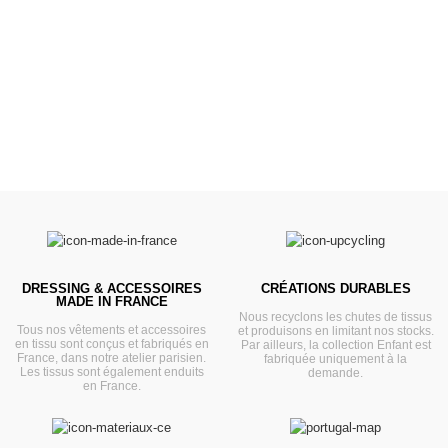
Prêts pour l'évasion
VOIR
DRESSING & ACCESSOIRES
CRÉATIONS DURABLES
MADE IN FRANCE
Nous recyclons les chutes de tissus
Tous nos vêtements et accessoires
et produisons en limitant nos stocks.
en tissu sont conçus et fabriqués en
Par ailleurs, la collection Enfant est
France, dans notre atelier parisien.
fabriquée uniquement à la
Les tissus sont également enduits
demande.
en France.