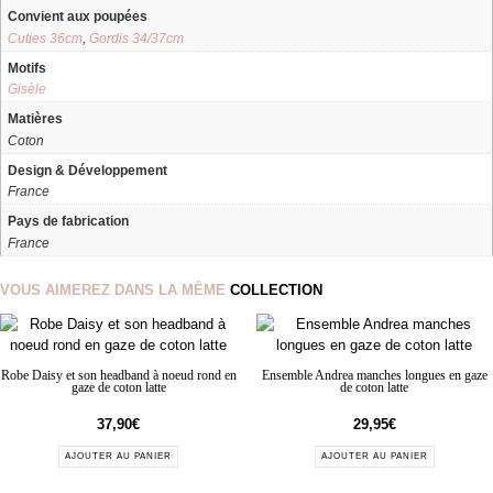
Convient aux poupées
Cuties 36cm
,
Gordis 34/37cm
Motifs
Gisèle
Matières
Coton
Design & Développement
France
Pays de fabrication
France
VOUS AIMEREZ DANS LA MÊME
COLLECTION
Robe Daisy et son headband à noeud rond en
Ensemble Andrea manches longues en gaze
gaze de coton latte
de coton latte
37,90
€
29,95
€
AJOUTER AU PANIER
AJOUTER AU PANIER