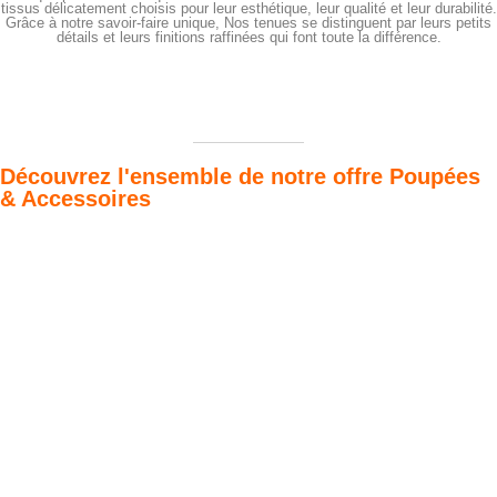
tissus délicatement choisis pour leur esthétique, leur qualité et leur durabilité.
Grâce à notre savoir-faire unique, Nos tenues se distinguent par leurs petits
détails et leurs finitions raffinées qui font toute la différence.
Découvrez l'ensemble de notre offre Poupées
& Accessoires
Poupées Minikane
Dressing Gordis 34
Gordis
& 37cm
Des bouilles à croquer
Défilé de styles
VOIR
VOIR