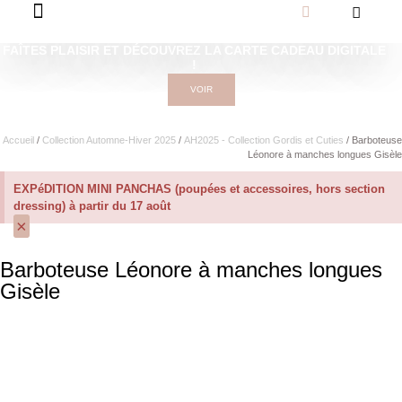
FAÎTES PLAISIR ET DÉCOUVREZ LA CARTE CADEAU DIGITALE
!
VOIR
Accueil
/
Collection Automne-Hiver 2025
/
AH2025 - Collection Gordis et Cuties
/ Barboteuse
Léonore à manches longues Gisèle
EXPéDITION MINI PANCHAS (poupées et accessoires, hors section
dressing) à partir du 17 août
×
Barboteuse Léonore à manches longues
Gisèle