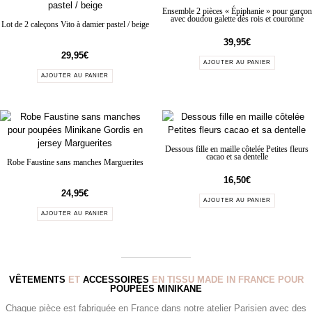
Ensemble 2 pièces « Épiphanie » pour garçon
avec doudou galette des rois et couronne
Lot de 2 caleçons Vito à damier pastel / beige
39,95
€
29,95
€
AJOUTER AU PANIER
AJOUTER AU PANIER
Dessous fille en maille côtelée Petites fleurs
cacao et sa dentelle
Robe Faustine sans manches Marguerites
16,50
€
24,95
€
AJOUTER AU PANIER
AJOUTER AU PANIER
VÊTEMENTS
ET
ACCESSOIRES
EN TISSU MADE IN FRANCE POUR
POUPÉES MINIKANE
Chaque pièce est fabriquée en France dans notre atelier Parisien avec des