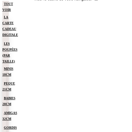
TOUT
VOIR
LA
CARTE
CADEAU
DIGITALE
LES
POUPÉES
(PAR
TAILLE)
MINIS
18CM
PEQUE
21CM
BABIES
28CM
AMIGAS
32CM
GORDIS