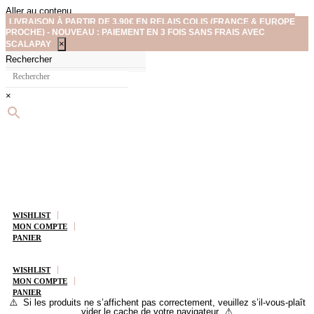
Aller au contenu
LIVRAISON À PARTIR DE 3,90€ EN RELAIS COLIS (FRANCE & EUROPE
PROCHE) - NOUVEAU : PAIEMENT EN 3 FOIS SANS FRAIS AVEC
×
SCALAPAY
Rechercher
×
WISHLIST
MON COMPTE
PANIER
WISHLIST
MON COMPTE
PANIER
⚠️ Si les produits ne s’affichent pas correctement, veuillez s’il-vous-plaît
vider le cache de votre navigateur ⚠️