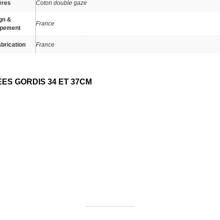
ères
Coton double gaze
gn &
France
ppement
brication
France
S GORDIS 34 ET 37CM