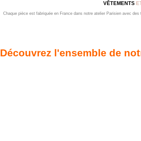
VÊTEMENTS
E
Chaque pièce est fabriquée en France dans notre atelier Parisien avec des tis
Découvrez l'ensemble de not
Poupées Minikane
Dressing Gordi
Gordis
37cm
Des bouilles à croquer
Défilé de styles
VOIR
VOIR