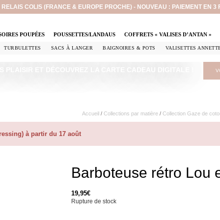
EN RELAIS COLIS (FRANCE & EUROPE PROCHE) - NOUVEAU : PAIEMENT EN 3
SOIRES POUPÉES
POUSSETTES/LANDAUS
COFFRETS « VALISES D’ANTAN »
TURBULETTES
SACS À LANGER
BAIGNOIRES & POTS
VALISETTES ANNETT
S PLAISIR ET DÉCOUVREZ LA CARTE CADEAU DIGITALE !
V
Accueil
/
Collections par matière
/
Collection Gaze de coto
ssing) à partir du 17 août
Barboteuse rétro Lou 
19,95
€
Rupture de stock