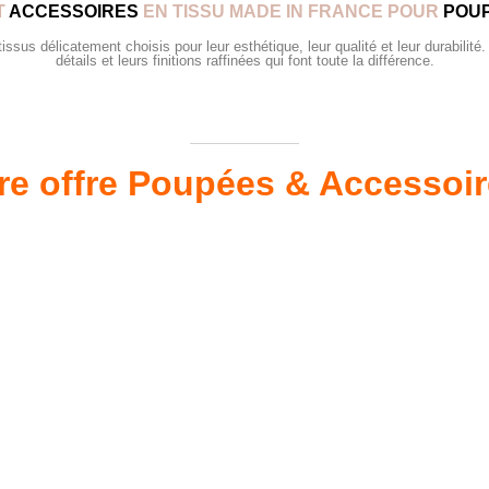
T
ACCESSOIRES
EN TISSU MADE IN FRANCE POUR
POUP
sus délicatement choisis pour leur esthétique, leur qualité et leur durabilité.
détails et leurs finitions raffinées qui font toute la différence.
re offre Poupées & Accessoi
s 34 &
Valis
Meubles & Puériculture
Pour être bien équipé
L
VOIR