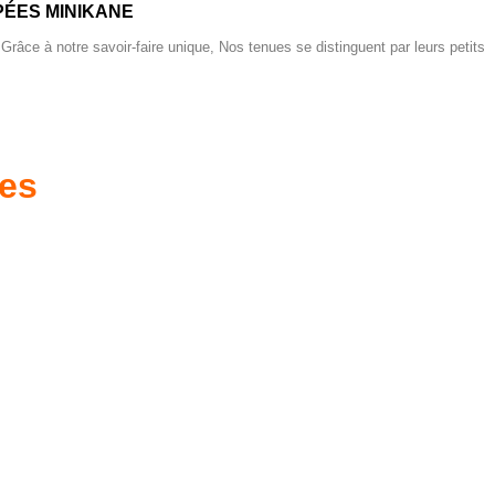
ÉES MINIKANE
 Grâce à notre savoir-faire unique, Nos tenues se distinguent par leurs petits
res
es d'antan prêtes
Poussettes & Landaus
à offrir
Prêts pour l'évasion
a malle aux trésors
VOIR
VOIR