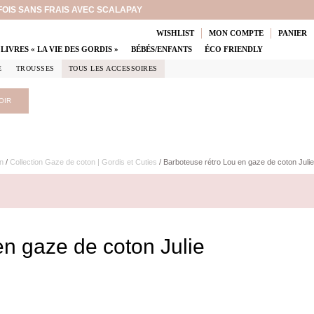
 FOIS SANS FRAIS AVEC SCALAPAY
WISHLIST
MON COMPTE
PANIER
LIVRES « LA VIE DES GORDIS »
BÉBÉS/ENFANTS
ÉCO FRIENDLY
E
TROUSSES
TOUS LES ACCESSOIRES
OIR
n
/
Collection Gaze de coton | Gordis et Cuties
/ Barboteuse rétro Lou en gaze de coton Julie
en gaze de coton Julie