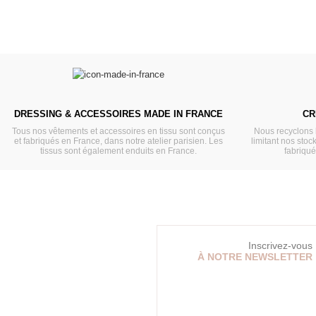
DRESSING & ACCESSOIRES MADE IN FRANCE
CR
Tous nos vêtements et accessoires en tissu sont conçus
Nous recyclons 
et fabriqués en France, dans notre atelier parisien. Les
limitant nos stock
tissus sont également enduits en France.
fabriqu
Inscrivez-vous
À NOTRE NEWSLETTER