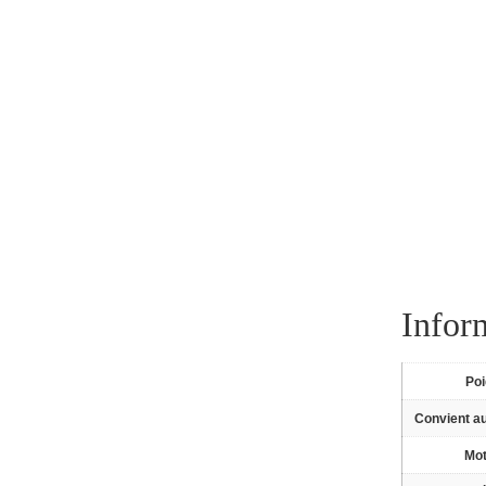
Infor
Po
Convient a
Mot