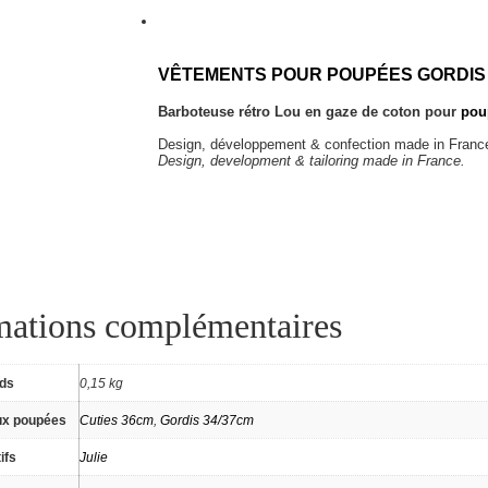
VÊTEMENTS POUR POUPÉES GORDIS 
Barboteuse rétro Lou en gaze de coton pour
pou
Design, développement & confection made in Franc
Design, development & tailoring made in France.
mations complémentaires
ids
0,15 kg
ux poupées
Cuties 36cm
,
Gordis 34/37cm
ifs
Julie