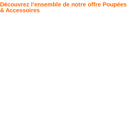
Découvrez l'ensemble de notre offre Poupées
& Accessoires
Poupées Minikane
Dressing Gordis 34
Gordis
& 37cm
Des bouilles à croquer
Défilé de styles
VOIR
VOIR
Meubles &
Valises d'antan