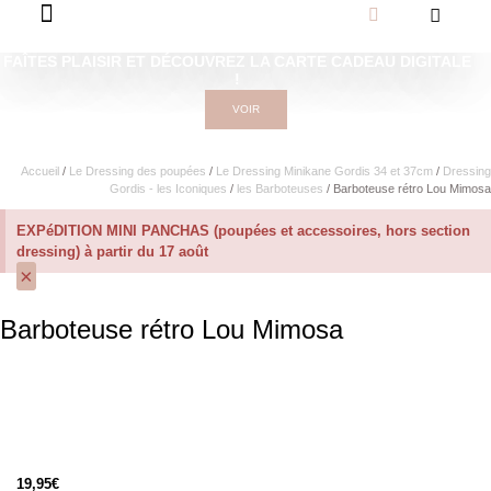
FAÎTES PLAISIR ET DÉCOUVREZ LA CARTE CADEAU DIGITALE
!
VOIR
Accueil
/
Le Dressing des poupées
/
Le Dressing Minikane Gordis 34 et 37cm​
/
Dressing
Gordis - les Iconiques
/
les Barboteuses
/ Barboteuse rétro Lou Mimosa
EXPéDITION MINI PANCHAS (poupées et accessoires, hors section
dressing) à partir du 17 août
×
Barboteuse rétro Lou Mimosa
19,95
€