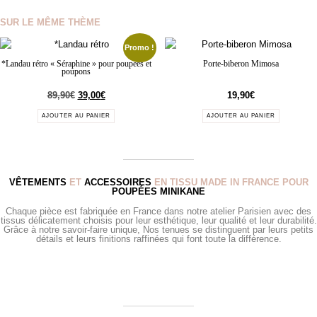
SUR LE MÊME THÈME
Promo !
*Landau rétro « Séraphine » pour poupées et
Porte-biberon Mimosa
poupons
89,90
€
39,00
€
19,90
€
AJOUTER AU PANIER
AJOUTER AU PANIER
VÊTEMENTS
ET
ACCESSOIRES
EN TISSU MADE IN FRANCE POUR
POUPÉES MINIKANE
Chaque pièce est fabriquée en France dans notre atelier Parisien avec des
tissus délicatement choisis pour leur esthétique, leur qualité et leur durabilité.
Grâce à notre savoir-faire unique, Nos tenues se distinguent par leurs petits
détails et leurs finitions raffinées qui font toute la différence.