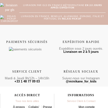
LIVRAISON PAR GLS EN FRANCE MÉTROPOLITAINE
EN 2-3 JOURS
APRÈS EXPÉDITION
LIVRAISON EN FRANCE, BENELUX, ALLEMAGNE, ESPAGNE, ITALIE ET
PORTUGAL EN
RELAIS PICKUP
PAIEMENTS SÉCURISÉS
EXPÉDITION RAPIDE
Expédition sous 2 jours ouvrés.
Livraison en 2 à 5 jours
SERVICE CLIENT
RÉSEAUX SOCIAUX
Mardi & Jeudi 9h/12h – 14h/16h
Suivez-nous sur Instagram
+33 1 48 77 09 03
@minikane_for_kids
ACCÈS DIRECT
INFORMATIONS
Tous nos liens utiles
Service Client & Contact
À propos
Collabs’
Presse
Mon compte