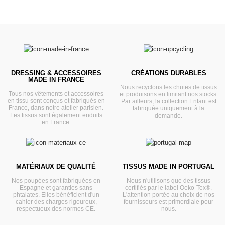
DRESSING & ACCESSOIRES
CRÉATIONS DURABLES
MADE IN FRANCE
Nous recyclons les chutes de tissus
Tous nos vêtements et accessoires
et produisons en limitant nos stocks.
en tissu sont conçus et fabriqués en
Par ailleurs, la collection Enfant est
France, dans notre atelier parisien.
fabriquée uniquement à la
Les tissus sont également enduits
demande.
en France.
MATÉRIAUX DE QUALITÉ
TISSUS MADE IN PORTUGAL
Nos poupées sont fabriquées en
Nous n'utilisons que des tissus
Espagne et garanties sans
certifiés par le label Oeko-Tex®.
phtalates. Elles bénéficient d'un
L'attention portée au choix de nos
cahier des charges rigoureux,
fournisseurs est primordiale pour
respectueux des normes CE.
nous.