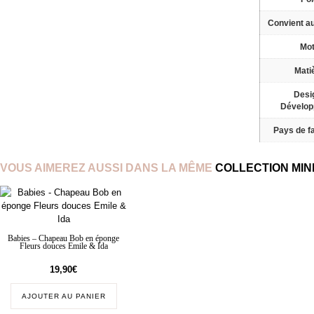
Convient a
Mot
Mati
Desi
Dévelo
Pays de fa
VOUS AIMEREZ AUSSI DANS LA MÊME
COLLECTION MINI
Babies – Chapeau Bob en éponge
Fleurs douces Emile & Ida
19,90
€
AJOUTER AU PANIER