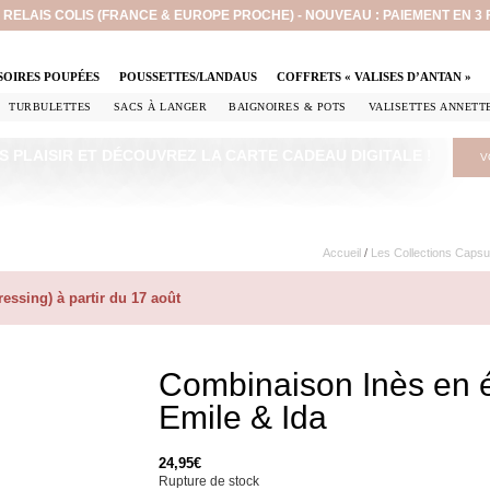
EN RELAIS COLIS (FRANCE & EUROPE PROCHE) - NOUVEAU : PAIEMENT EN 3
SOIRES POUPÉES
POUSSETTES/LANDAUS
COFFRETS « VALISES D’ANTAN »
TURBULETTES
SACS À LANGER
BAIGNOIRES & POTS
VALISETTES ANNETT
S PLAISIR ET DÉCOUVREZ LA CARTE CADEAU DIGITALE !
V
Accueil
/
Les Collections Capsu
ssing) à partir du 17 août
Combinaison Inès en 
Emile & Ida
24,95
€
Rupture de stock