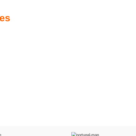
res
es d'antan prêtes
Poussettes & Landaus
à offrir
Prêts pour l'évasion
a malle aux trésors
VOIR
VOIR