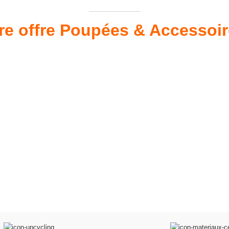
re offre Poupées & Accessoi
s 34 &
Valis
Meubles & Puériculture
Pour être bien équipé
L
VOIR