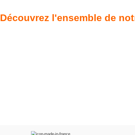
Découvrez l'ensemble de not
Poupées Minikane
Dressing Gordi
Gordis
37cm
Des bouilles à croquer
Défilé de styles
VOIR
VOIR