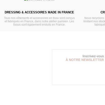
DRESSING & ACCESSOIRES MADE IN FRANCE
CR
Tous nos vêtements et accessoires en tissu sont conçus
Nous recyclons 
et fabriqués en France, dans notre atelier parisien. Les
limitant nos stock
tissus sont également enduits en France.
fabriqu
Inscrivez-vous
À NOTRE NEWSLETTER