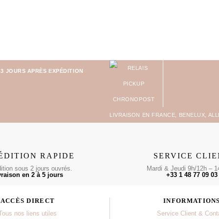
-3 JOURS APRÈS EXPÉDITION
LIVRAISON EN FRANCE, BENELUX, AL
ÉDITION RAPIDE
SERVICE CLI
tion sous 2 jours ouvrés.
Mardi & Jeudi 9h/12h – 1
vraison en 2 à 5 jours
+33 1 48 77 09 03
ACCÈS DIRECT
INFORMATION
Tous nos liens utiles
Service Client & Cont