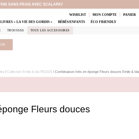
 FOIS SANS FRAIS AVEC SCALAPAY
WISHLIST
MON COMPTE
PANIER
LIVRES « LA VIE DES GORDIS »
BÉBÉS/ENFANTS
ÉCO FRIENDLY
E
TROUSSES
TOUS LES ACCESSOIRES
OIR
les
/
Collection Emile & Ida PE2025
/ Combinaison Inès en éponge Fleurs douces Emile & Ida
éponge Fleurs douces