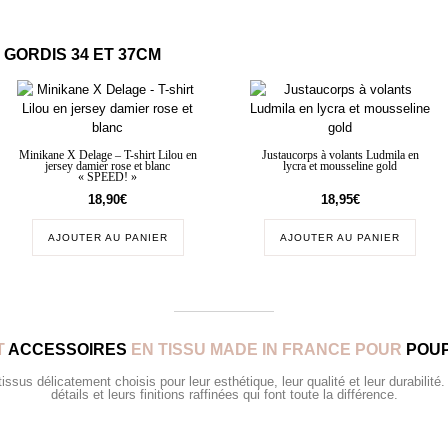
GORDIS 34 ET 37CM
Minikane X Delage – T-shirt Lilou en
Justaucorps à volants Ludmila en
jersey damier rose et blanc
lycra et mousseline gold
« SPEED! »
18,90
€
18,95
€
AJOUTER AU PANIER
AJOUTER AU PANIER
T
ACCESSOIRES
EN TISSU MADE IN FRANCE POUR
POUP
sus délicatement choisis pour leur esthétique, leur qualité et leur durabilité.
détails et leurs finitions raffinées qui font toute la différence.