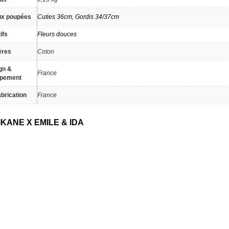
ux poupées
Cuties 36cm
,
Gordis 34/37cm
ifs
Fleurs douces
ères
Coton
gn &
France
ppement
brication
France
KANE X EMILE & IDA