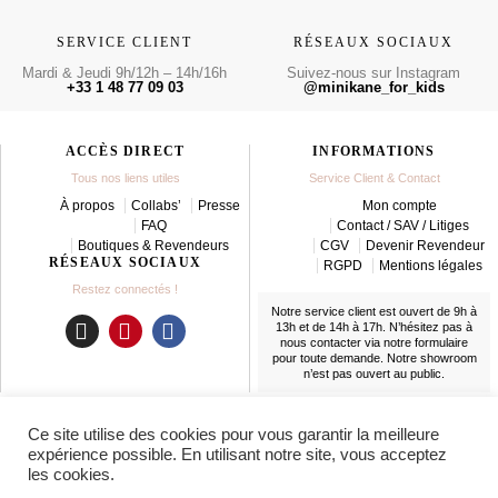
SERVICE CLIENT
RÉSEAUX SOCIAUX
Mardi & Jeudi 9h/12h – 14h/16h
Suivez-nous sur Instagram
+33 1 48 77 09 03
@minikane_for_kids
ACCÈS DIRECT
INFORMATIONS
Tous nos liens utiles
Service Client & Contact
À propos
Collabs’
Presse
Mon compte
FAQ
Contact / SAV / Litiges
Boutiques & Revendeurs
CGV
Devenir Revendeur
RÉSEAUX SOCIAUX
RGPD
Mentions légales
Restez connectés !
Notre service client est ouvert de 9h à
13h et de 14h à 17h. N’hésitez pas à
nous contacter
via notre formulaire
I
P
F
pour toute demande. Notre showroom
n
i
a
n’est pas ouvert au public.
s
n
c
t
t
e
LIVRAISON
Ce site utilise des cookies pour vous garantir la meilleure
a
e
b
En France et partout dans le monde
expérience possible. En utilisant notre site, vous acceptez
g
r
o
les cookies.
r
e
o