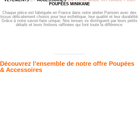
POUPÉES MINIKANE
Chaque pièce est fabriquée en France dans notre atelier Parisien avec des
tissus délicatement choisis pour leur esthétique, leur qualité et leur durabilité.
Grâce à notre savoir-faire unique, Nos tenues se distinguent par leurs petits
détails et leurs finitions raffinées qui font toute la différence.
Découvrez l'ensemble de notre offre Poupées
& Accessoires
Poupées Minikane
Dressing Gordis 34
Gordis
& 37cm
Des bouilles à croquer
Défilé de styles
VOIR
VOIR