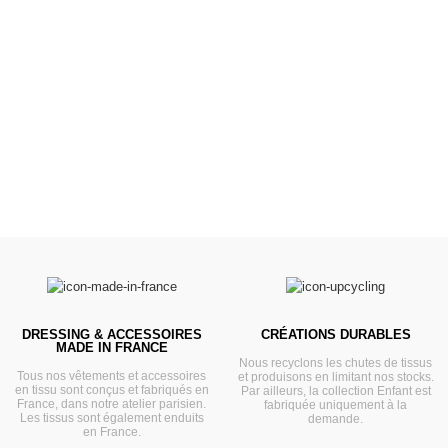
Poussettes &
Landaus
Prêts pour l'évasion
VOIR
DRESSING & ACCESSOIRES
CRÉATIONS DURABLES
MADE IN FRANCE
Nous recyclons les chutes de tissus
Tous nos vêtements et accessoires
et produisons en limitant nos stocks.
en tissu sont conçus et fabriqués en
Par ailleurs, la collection Enfant est
France, dans notre atelier parisien.
fabriquée uniquement à la
Les tissus sont également enduits
demande.
en France.