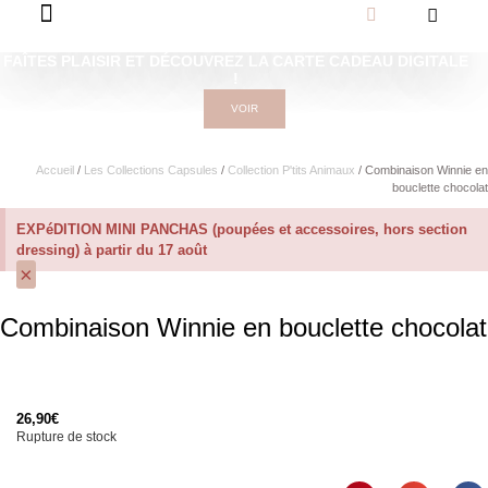
FAÎTES PLAISIR ET DÉCOUVREZ LA CARTE CADEAU DIGITALE
!
VOIR
Accueil
/
Les Collections Capsules
/
Collection P'tits Animaux
/ Combinaison Winnie en
bouclette chocolat
EXPéDITION MINI PANCHAS (poupées et accessoires, hors section
dressing) à partir du 17 août
×
Combinaison Winnie en bouclette chocolat
26,90
€
Rupture de stock