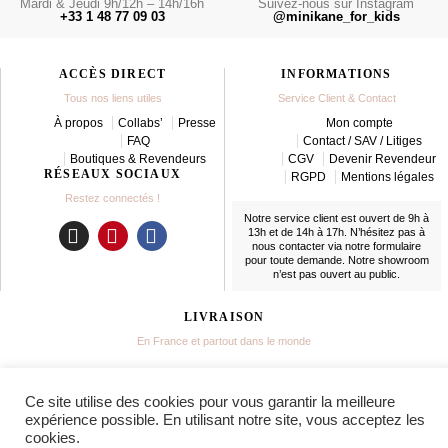
Mardi & Jeudi 9h/12h – 14h/16h
Suivez-nous sur Instagram
+33 1 48 77 09 03
@minikane_for_kids
ACCÈS DIRECT
INFORMATIONS
Tous nos liens utiles
Service Client & Contact
À propos
Collabs’
Presse
Mon compte
FAQ
Contact / SAV / Litiges
Boutiques & Revendeurs
CGV
Devenir Revendeur
RÉSEAUX SOCIAUX
RGPD
Mentions légales
Restez connectés !
Notre service client est ouvert de 9h à
13h et de 14h à 17h. N’hésitez pas à
nous contacter
via notre formulaire
I
P
F
pour toute demande. Notre showroom
n
i
a
n’est pas ouvert au public.
s
n
c
t
t
e
LIVRAISON
a
e
b
En France et partout dans le monde
g
r
o
r
e
o
a
s
k
Ce site utilise des cookies pour vous garantir la meilleure
m
t
expérience possible. En utilisant notre site, vous acceptez les
© 2025 MINIKANE®. TOUS DROITS RÉSERVÉS.
cookies.