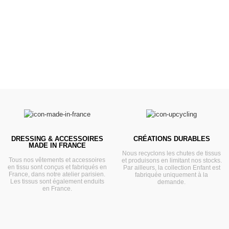
Prêts pour l'évasion
VOIR
DRESSING & ACCESSOIRES
CRÉATIONS DURABLES
MADE IN FRANCE
Nous recyclons les chutes de tissus
Tous nos vêtements et accessoires
et produisons en limitant nos stocks.
en tissu sont conçus et fabriqués en
Par ailleurs, la collection Enfant est
France, dans notre atelier parisien.
fabriquée uniquement à la
Les tissus sont également enduits
demande.
en France.