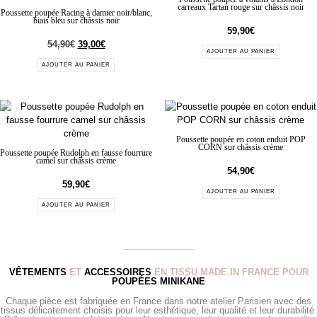
carreaux Tartan rouge sur châssis noir
Poussette poupée Racing à damier noir/blanc,
biais bleu sur châssis noir
59,90
€
54,90
€
39,00
€
AJOUTER AU PANIER
AJOUTER AU PANIER
Poussette poupée en coton enduit POP
CORN sur châssis crème
Poussette poupée Rudolph en fausse fourrure
camel sur châssis crème
54,90
€
59,90
€
AJOUTER AU PANIER
AJOUTER AU PANIER
VÊTEMENTS
ET
ACCESSOIRES
EN TISSU MADE IN FRANCE POUR
POUPÉES MINIKANE
Chaque pièce est fabriquée en France dans notre atelier Parisien avec des
tissus délicatement choisis pour leur esthétique, leur qualité et leur durabilité.