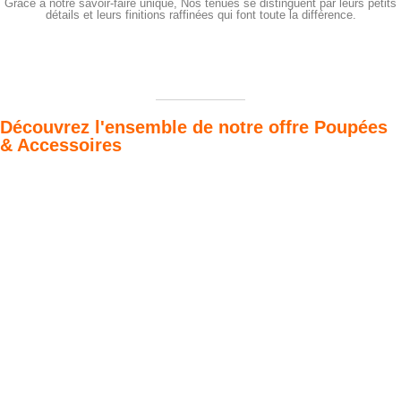
Grâce à notre savoir-faire unique, Nos tenues se distinguent par leurs petits
détails et leurs finitions raffinées qui font toute la différence.
Découvrez l'ensemble de notre offre Poupées
& Accessoires
Poupées Minikane
Dressing Gordis 34
Gordis
& 37cm
Des bouilles à croquer
Défilé de styles
VOIR
VOIR