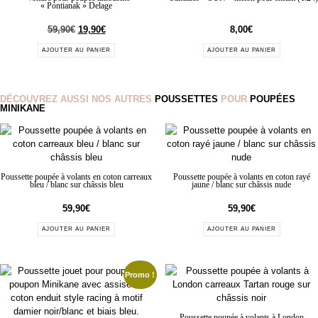
« Pontianak » Delage
59,90
€
19,90
€
8,00
€
AJOUTER AU PANIER
AJOUTER AU PANIER
DÉCOUVREZ AUSSI NOS AUTRES
POUSSETTES
POUR
POUPÉES
MINIKANE
Poussette poupée à volants en coton carreaux
Poussette poupée à volants en coton rayé
bleu / blanc sur châssis bleu
jaune / blanc sur châssis nude
59,90
€
59,90
€
AJOUTER AU PANIER
AJOUTER AU PANIER
Promo !
Poussette poupée à volants à London