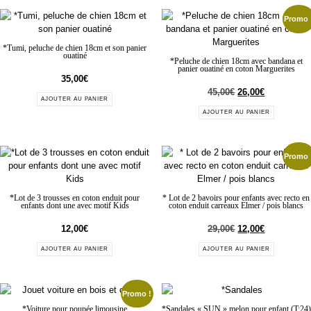
Promo 
*Tumi, peluche de chien 18cm et son panier
ouatiné
*Peluche de chien 18cm avec bandana et
panier ouatiné en coton Marguerites
35,00
€
45,00
€
26,00
€
AJOUTER AU PANIER
AJOUTER AU PANIER
Promo 
*Lot de 3 trousses en coton enduit pour
* Lot de 2 bavoirs pour enfants avec recto en
enfants dont une avec motif Kids
coton enduit carreaux Elmer / pois blancs
12,00
€
29,00
€
12,00
€
AJOUTER AU PANIER
AJOUTER AU PANIER
Promo !
*Voiture pour poupée limousine
*Sandales « SUN » melon pour enfant (T:24)