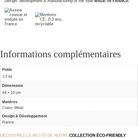
Design, development & manufacturing of the seat
MADE IN FRANCE.
Informations complémentaires
Poids
1,5 kg
Dimensions
64 × 10 cm
Matières
Coton, Métal
Design & Développement
France
DÉCOUVREZ LE RESTE DE NOTRE
COLLECTION ÉCO-FRIENDLY