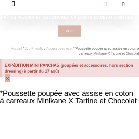
FAÎTES PLAISIR ET DÉCOUVREZ LA CARTE CADEAU DIGITALE
!
VOIR
Accueil
/
Eco Friendly
/
Accessoires éco
/ *Poussette poupée avec assise en coton à
carreaux Minikane X Tartine et Chocolat
EXPéDITION MINI PANCHAS (poupées et accessoires, hors section
dressing) à partir du 17 août
×
*Poussette poupée avec assise en coton
à carreaux Minikane X Tartine et Chocolat