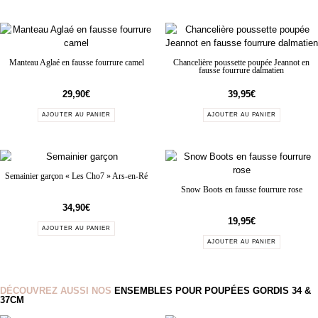
Manteau Aglaé en fausse fourrure camel
Chancelière poussette poupée Jeannot en
fausse fourrure dalmatien
29,90
€
39,95
€
AJOUTER AU PANIER
AJOUTER AU PANIER
Semainier garçon « Les Cho7 » Ars-en-Ré
Snow Boots en fausse fourrure rose
34,90
€
19,95
€
AJOUTER AU PANIER
AJOUTER AU PANIER
DÉCOUVREZ AUSSI NOS
ENSEMBLES POUR POUPÉES GORDIS 34 &
37CM