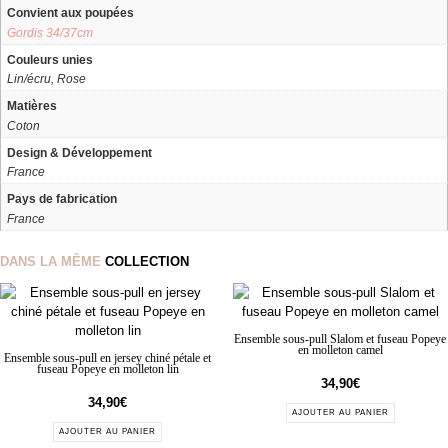
Convient aux poupées
Gordis 34/37cm
Couleurs unies
Lin/écru, Rose
Matières
Coton
Design & Développement
France
Pays de fabrication
France
DANS LA MÊME
COLLECTION
Ensemble sous-pull Slalom et fuseau Popeye
en molleton camel
Ensemble sous-pull en jersey chiné pétale et
fuseau Popeye en molleton lin
34,90
€
34,90
€
AJOUTER AU PANIER
AJOUTER AU PANIER