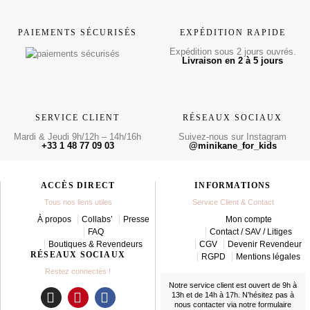
PAIEMENTS SÉCURISÉS
EXPÉDITION RAPIDE
Expédition sous 2 jours ouvrés.
Livraison en 2 à 5 jours
SERVICE CLIENT
RÉSEAUX SOCIAUX
Mardi & Jeudi 9h/12h – 14h/16h
Suivez-nous sur Instagram
+33 1 48 77 09 03
@minikane_for_kids
ACCÈS DIRECT
INFORMATIONS
Tous nos liens utiles
Service Client & Contact
À propos
Collabs’
Presse
Mon compte
FAQ
Contact / SAV / Litiges
Boutiques & Revendeurs
CGV
Devenir Revendeur
RÉSEAUX SOCIAUX
RGPD
Mentions légales
Restez connectés !
Notre service client est ouvert de 9h à
13h et de 14h à 17h. N’hésitez pas à
nous contacter
via notre formulaire
I
P
F