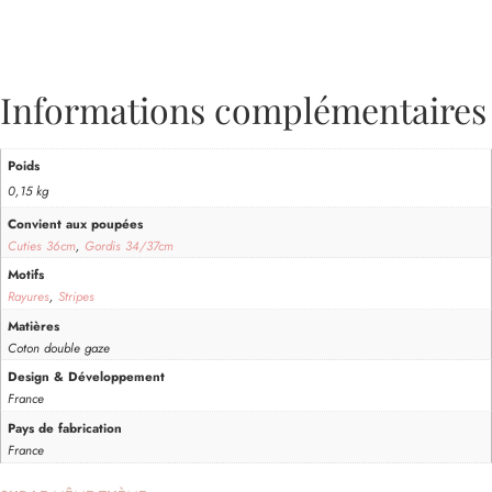
Informations complémentaires
Poids
0,15 kg
Convient aux poupées
Cuties 36cm
,
Gordis 34/37cm
Motifs
Rayures
,
Stripes
Matières
Coton double gaze
Design & Développement
France
Pays de fabrication
France