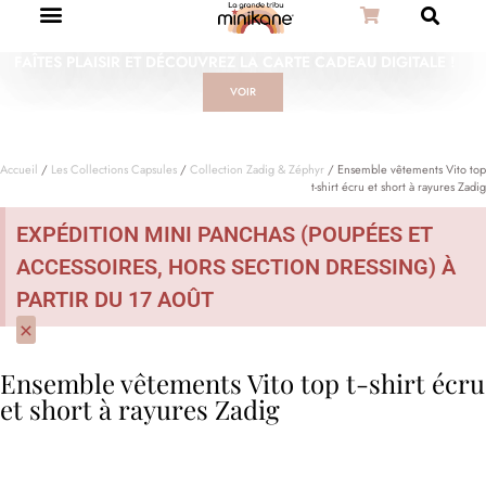
FAÎTES PLAISIR ET DÉCOUVREZ LA CARTE CADEAU DIGITALE !
VOIR
Accueil
/
Les Collections Capsules
/
Collection Zadig & Zéphyr
/ Ensemble vêtements Vito top
t-shirt écru et short à rayures Zadig
EXPÉDITION MINI PANCHAS (POUPÉES ET
ACCESSOIRES, HORS SECTION DRESSING) À
PARTIR DU 17 AOÛT
×
Ensemble vêtements Vito top t-shirt écru
et short à rayures Zadig