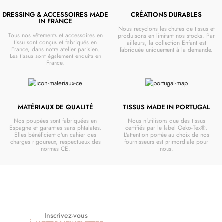
DRESSING & ACCESSOIRES MADE
CRÉATIONS DURABLES
IN FRANCE
Nous recyclons les chutes de tissus et
Tous nos vêtements et accessoires en
produisons en limitant nos stocks. Par
tissu sont conçus et fabriqués en
ailleurs, la collection Enfant est
France, dans notre atelier parisien.
fabriquée uniquement à la demande.
Les tissus sont également enduits en
France.
MATÉRIAUX DE QUALITÉ
TISSUS MADE IN PORTUGAL
Nos poupées sont fabriquées en
Nous n'utilisons que des tissus
Espagne et garanties sans phtalates.
certifiés par le label Oeko-Tex®.
Elles bénéficient d'un cahier des
L'attention portée au choix de nos
charges rigoureux, respectueux des
fournisseurs est primordiale pour
normes CE.
nous.
Inscrivez-vous