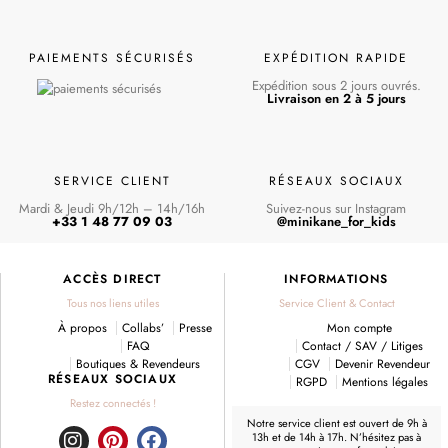
PAIEMENTS SÉCURISÉS
EXPÉDITION RAPIDE
Expédition sous 2 jours ouvrés.
Livraison en 2 à 5 jours
SERVICE CLIENT
RÉSEAUX SOCIAUX
Mardi & Jeudi 9h/12h – 14h/16h
Suivez-nous sur Instagram
+33 1 48 77 09 03
@minikane_for_kids
ACCÈS DIRECT
INFORMATIONS
Tous nos liens utiles
Service Client & Contact
À propos
Collabs’
Presse
Mon compte
FAQ
Contact / SAV / Litiges
Boutiques & Revendeurs
CGV
Devenir Revendeur
RÉSEAUX SOCIAUX
RGPD
Mentions légales
Restez connectés !
Notre service client est ouvert de 9h à
13h et de 14h à 17h. N’hésitez pas à