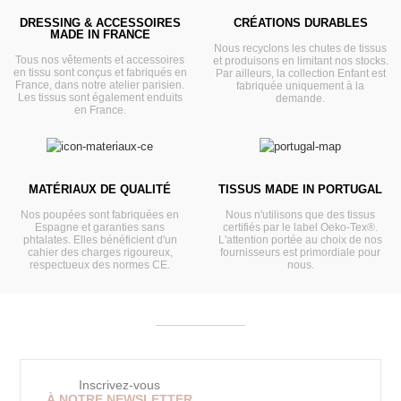
DRESSING & ACCESSOIRES
CRÉATIONS DURABLES
MADE IN FRANCE
Nous recyclons les chutes de tissus
Tous nos vêtements et accessoires
et produisons en limitant nos stocks.
en tissu sont conçus et fabriqués en
Par ailleurs, la collection Enfant est
France, dans notre atelier parisien.
fabriquée uniquement à la
Les tissus sont également enduits
demande.
en France.
MATÉRIAUX DE QUALITÉ
TISSUS MADE IN PORTUGAL
Nos poupées sont fabriquées en
Nous n'utilisons que des tissus
Espagne et garanties sans
certifiés par le label Oeko-Tex®.
phtalates. Elles bénéficient d'un
L'attention portée au choix de nos
cahier des charges rigoureux,
fournisseurs est primordiale pour
respectueux des normes CE.
nous.
Inscrivez-vous
À NOTRE NEWSLETTER