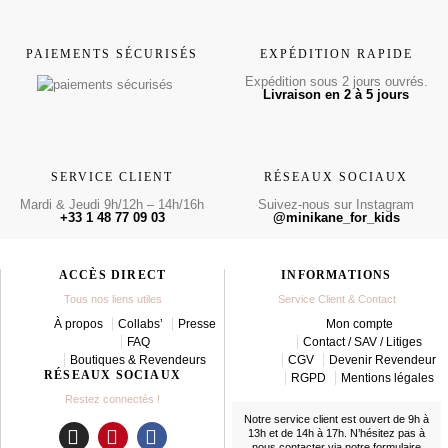
PAIEMENTS SÉCURISÉS
EXPÉDITION RAPIDE
Expédition sous 2 jours ouvrés.
Livraison en 2 à 5 jours
SERVICE CLIENT
RÉSEAUX SOCIAUX
Mardi & Jeudi 9h/12h – 14h/16h
Suivez-nous sur Instagram
+33 1 48 77 09 03
@minikane_for_kids
ACCÈS DIRECT
INFORMATIONS
Tous nos liens utiles
Service Client & Contact
À propos
Collabs’
Presse
Mon compte
FAQ
Contact / SAV / Litiges
Boutiques & Revendeurs
CGV
Devenir Revendeur
RÉSEAUX SOCIAUX
RGPD
Mentions légales
Restez connectés !
Notre service client est ouvert de 9h à
13h et de 14h à 17h. N’hésitez pas à
nous contacter
via notre formulaire