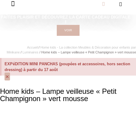
FAÎTES PLAISIR ET DÉCOUVREZ LA CARTE CADEAU DIGITALE
!
VOIR
Accueil
/
Home kids - La collection Meubles & Décoration pour enfants par
Minikane
/
Luminaires
/ Home kids – Lampe veilleuse « Petit Champignon » vert mousse
EXPéDITION MINI PANCHAS (poupées et accessoires, hors section
dressing) à partir du 17 août
×
Home kids – Lampe veilleuse « Petit
Champignon » vert mousse